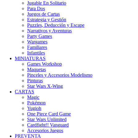
Jugable En Solitario
Para Dos
Juegos de Cartas
Estrategia y Gestión
Puzzles, Deducción y Escape
Narrativos y Aventuras
Party Games
Wargames
Familiares
Infantiles
MINIATURAS
Games Workshop
Maquetas
Pinceles y Accesorios Modelismo
Pinturas
Star Wars X-Wing
CARTAS
Magic
Pokémon
Yugioh
One Piece Card Game
Star Wars Unlimited
Cardfight!! Vanguard
Accesorios Juegos
PREVENTA