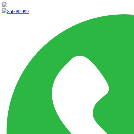
info@marketpvp.es
856082999