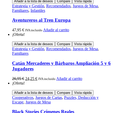
Añadir a la lista de deseos
Compare
Vista rápida
Estrategia y Gestión
,
Recomendados
,
Juegos de Mesa
,
Familiares
,
Infantiles
Aventureros al Tren Europa
47,95
€
Añadir al carrito
IVA incluido
¡Oferta!
Añadir a la lista de deseos
Compare
Vista rápida
Estrategia y Gestión
,
Recomendados
,
Juegos de Mesa
,
Familiares
Catán Mercaderes y Bárbaros Ampliación 5 y 6
Jugadores
26,95
€
24,25
€
Añadir al carrito
IVA incluido
¡Oferta!
Añadir a la lista de deseos
Compare
Vista rápida
Cooperativos
,
Juegos de Cartas
,
Puzzles, Deducción y
Escape
,
Juegos de Mesa
Black Stories Crímenes Reales