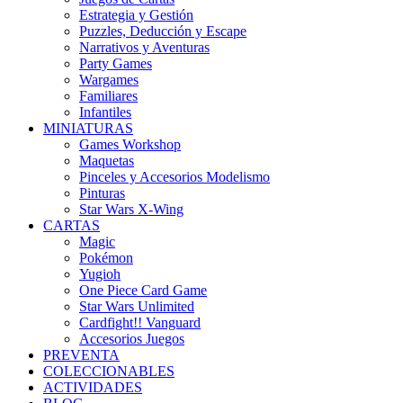
Estrategia y Gestión
Puzzles, Deducción y Escape
Narrativos y Aventuras
Party Games
Wargames
Familiares
Infantiles
MINIATURAS
Games Workshop
Maquetas
Pinceles y Accesorios Modelismo
Pinturas
Star Wars X-Wing
CARTAS
Magic
Pokémon
Yugioh
One Piece Card Game
Star Wars Unlimited
Cardfight!! Vanguard
Accesorios Juegos
PREVENTA
COLECCIONABLES
ACTIVIDADES