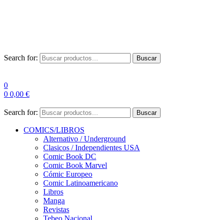
Envío Gratis a partir de 100€ para Península
Las entregas pueden sufrir demoras por alta demanda en las
empresas de mensajería.
Search for:
Buscar
0
0
0,00
€
Search for:
Buscar
COMICS/LIBROS
Alternativo / Underground
Clasicos / Independientes USA
Comic Book DC
Comic Book Marvel
Cómic Europeo
Comic Latinoamericano
Libros
Manga
Revistas
Tebeo Nacional