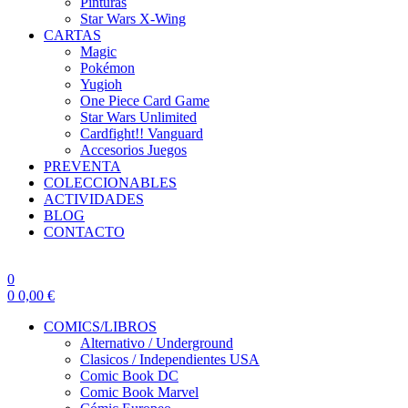
Pinturas
Star Wars X-Wing
CARTAS
Magic
Pokémon
Yugioh
One Piece Card Game
Star Wars Unlimited
Cardfight!! Vanguard
Accesorios Juegos
PREVENTA
COLECCIONABLES
ACTIVIDADES
BLOG
CONTACTO
0
0
0,00
€
COMICS/LIBROS
Alternativo / Underground
Clasicos / Independientes USA
Comic Book DC
Comic Book Marvel