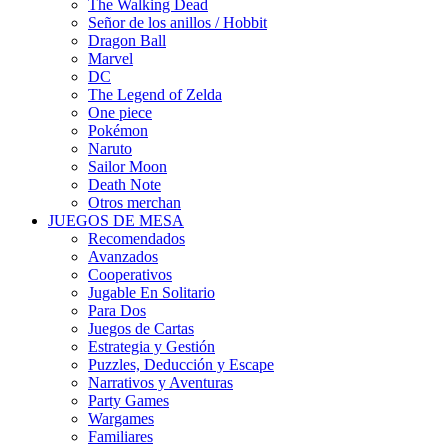
The Walking Dead
Señor de los anillos / Hobbit
Dragon Ball
Marvel
DC
The Legend of Zelda
One piece
Pokémon
Naruto
Sailor Moon
Death Note
Otros merchan
JUEGOS DE MESA
Recomendados
Avanzados
Cooperativos
Jugable En Solitario
Para Dos
Juegos de Cartas
Estrategia y Gestión
Puzzles, Deducción y Escape
Narrativos y Aventuras
Party Games
Wargames
Familiares