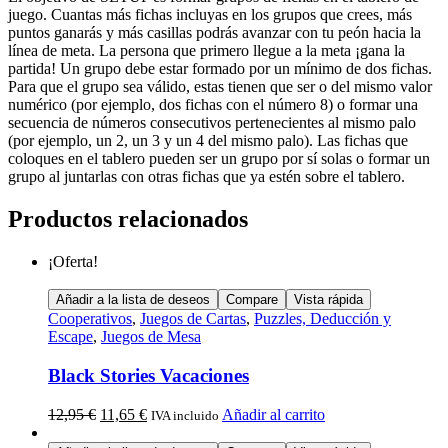
juego. Cuantas más fichas incluyas en los grupos que crees, más
puntos ganarás y más casillas podrás avanzar con tu peón hacia la
línea de meta. La persona que primero llegue a la meta ¡gana la
partida! Un grupo debe estar formado por un mínimo de dos fichas.
Para que el grupo sea válido, estas tienen que ser o del mismo valor
numérico (por ejemplo, dos fichas con el número 8) o formar una
secuencia de números consecutivos pertenecientes al mismo palo
(por ejemplo, un 2, un 3 y un 4 del mismo palo). Las fichas que
coloques en el tablero pueden ser un grupo por sí solas o formar un
grupo al juntarlas con otras fichas que ya estén sobre el tablero.
Productos relacionados
¡Oferta!
Añadir a la lista de deseos
Compare
Vista rápida
Cooperativos
,
Juegos de Cartas
,
Puzzles, Deducción y
Escape
,
Juegos de Mesa
Black Stories Vacaciones
12,95
€
11,65
€
Añadir al carrito
IVA incluido