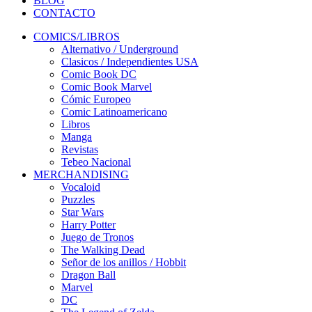
BLOG
CONTACTO
COMICS/LIBROS
Alternativo / Underground
Clasicos / Independientes USA
Comic Book DC
Comic Book Marvel
Cómic Europeo
Comic Latinoamericano
Libros
Manga
Revistas
Tebeo Nacional
MERCHANDISING
Vocaloid
Puzzles
Star Wars
Harry Potter
Juego de Tronos
The Walking Dead
Señor de los anillos / Hobbit
Dragon Ball
Marvel
DC