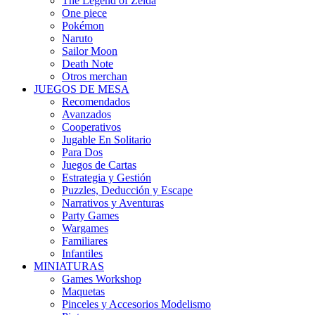
The Legend of Zelda
One piece
Pokémon
Naruto
Sailor Moon
Death Note
Otros merchan
JUEGOS DE MESA
Recomendados
Avanzados
Cooperativos
Jugable En Solitario
Para Dos
Juegos de Cartas
Estrategia y Gestión
Puzzles, Deducción y Escape
Narrativos y Aventuras
Party Games
Wargames
Familiares
Infantiles
MINIATURAS
Games Workshop
Maquetas
Pinceles y Accesorios Modelismo