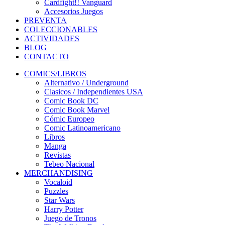
Cardfight!! Vanguard
Accesorios Juegos
PREVENTA
COLECCIONABLES
ACTIVIDADES
BLOG
CONTACTO
COMICS/LIBROS
Alternativo / Underground
Clasicos / Independientes USA
Comic Book DC
Comic Book Marvel
Cómic Europeo
Comic Latinoamericano
Libros
Manga
Revistas
Tebeo Nacional
MERCHANDISING
Vocaloid
Puzzles
Star Wars
Harry Potter
Juego de Tronos