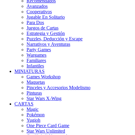
Recomendados
Avanzados
Cooperativos
Jugable En Solitario
Para Dos
Juegos de Cartas
Estrategia y Gestión
Puzzles, Deducción y Escape
Narrativos y Aventuras
Party Games
Wargames
Familiares
Infantiles
MINIATURAS
Games Workshop
Maquetas
Pinceles y Accesorios Modelismo
Pinturas
Star Wars X-Wing
CARTAS
Magic
Pokémon
Yugioh
One Piece Card Game
Star Wars Unlimited