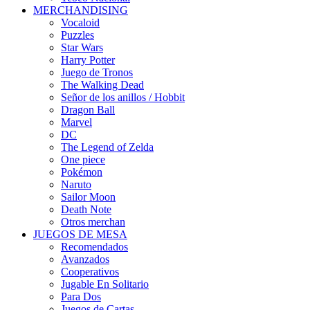
MERCHANDISING
Vocaloid
Puzzles
Star Wars
Harry Potter
Juego de Tronos
The Walking Dead
Señor de los anillos / Hobbit
Dragon Ball
Marvel
DC
The Legend of Zelda
One piece
Pokémon
Naruto
Sailor Moon
Death Note
Otros merchan
JUEGOS DE MESA
Recomendados
Avanzados
Cooperativos
Jugable En Solitario
Para Dos
Juegos de Cartas