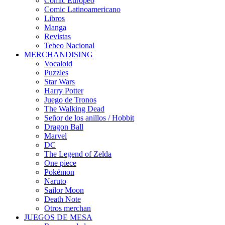
Cómic Europeo
Comic Latinoamericano
Libros
Manga
Revistas
Tebeo Nacional
MERCHANDISING
Vocaloid
Puzzles
Star Wars
Harry Potter
Juego de Tronos
The Walking Dead
Señor de los anillos / Hobbit
Dragon Ball
Marvel
DC
The Legend of Zelda
One piece
Pokémon
Naruto
Sailor Moon
Death Note
Otros merchan
JUEGOS DE MESA