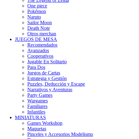
The Legend of Zelda
One piece
Pokémon
Naruto
Sailor Moon
Death Note
Otros merchan
JUEGOS DE MESA
Recomendados
Avanzados
Cooperativos
Jugable En Solitario
Para Dos
Juegos de Cartas
Estrategia y Gestión
Puzzles, Deducción y Escape
Narrativos y Aventuras
Party Games
Wargames
Familiares
Infantiles
MINIATURAS
Games Workshop
Maquetas
Pinceles y Accesorios Modelismo