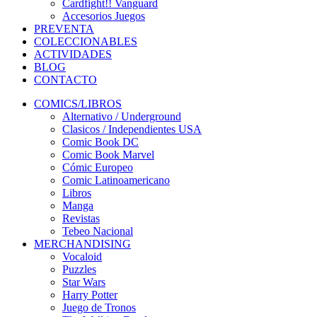
Cardfight!! Vanguard
Accesorios Juegos
PREVENTA
COLECCIONABLES
ACTIVIDADES
BLOG
CONTACTO
COMICS/LIBROS
Alternativo / Underground
Clasicos / Independientes USA
Comic Book DC
Comic Book Marvel
Cómic Europeo
Comic Latinoamericano
Libros
Manga
Revistas
Tebeo Nacional
MERCHANDISING
Vocaloid
Puzzles
Star Wars
Harry Potter
Juego de Tronos