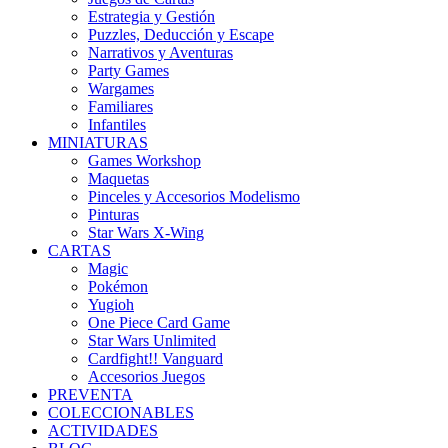
Estrategia y Gestión
Puzzles, Deducción y Escape
Narrativos y Aventuras
Party Games
Wargames
Familiares
Infantiles
MINIATURAS
Games Workshop
Maquetas
Pinceles y Accesorios Modelismo
Pinturas
Star Wars X-Wing
CARTAS
Magic
Pokémon
Yugioh
One Piece Card Game
Star Wars Unlimited
Cardfight!! Vanguard
Accesorios Juegos
PREVENTA
COLECCIONABLES
ACTIVIDADES