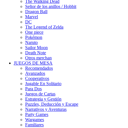
The Walking Dead
Señor de los anillos / Hobbit
Dragon Ball
Marvel
DC
The Legend of Zelda
One piece
Pokémon
Naruto
Sailor Moon
Death Note
Otros merchan
JUEGOS DE MESA
Recomendados
Avanzados
Cooperativos
Jugable En Solitario
Para Dos
Juegos de Cartas
Estrategia y Gestión
Puzzles, Deducción y Escape
Narrativos y Aventuras
Party Games
Wargames
Familiares