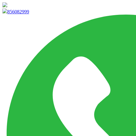
info@marketpvp.es
856082999