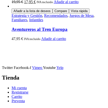
19,95
€
17,95
€
Añadir al carrito
IVA incluido
Añadir a la lista de deseos
Compare
Vista rápida
Estrategia y Gestión
,
Recomendados
,
Juegos de Mesa
,
Familiares
,
Infantiles
Aventureros al Tren Europa
47,95
€
Añadir al carrito
IVA incluido
Calle Descalzos, 1,
11401 Jerez de la Frontera, Cádiz
Twitter
Facebook-f
Vimeo
Youtube
Yelp
Tienda
Mi cuenta
Registrarse
Carrito
Preventa