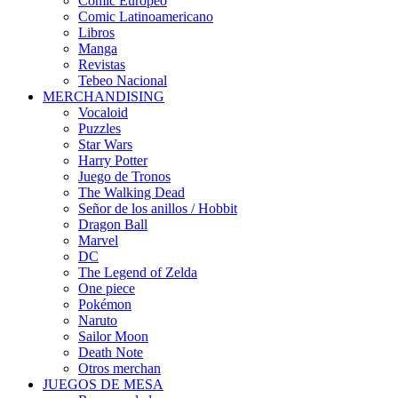
Cómic Europeo
Comic Latinoamericano
Libros
Manga
Revistas
Tebeo Nacional
MERCHANDISING
Vocaloid
Puzzles
Star Wars
Harry Potter
Juego de Tronos
The Walking Dead
Señor de los anillos / Hobbit
Dragon Ball
Marvel
DC
The Legend of Zelda
One piece
Pokémon
Naruto
Sailor Moon
Death Note
Otros merchan
JUEGOS DE MESA