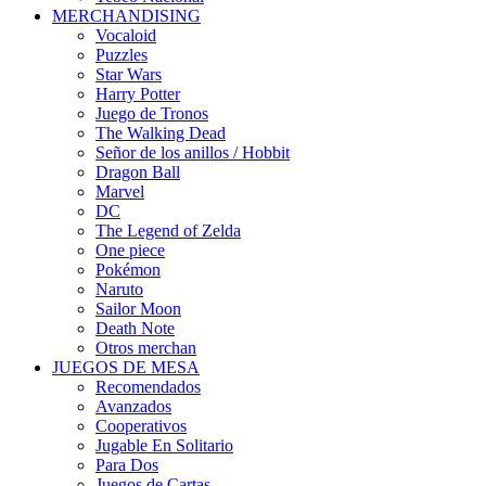
MERCHANDISING
Vocaloid
Puzzles
Star Wars
Harry Potter
Juego de Tronos
The Walking Dead
Señor de los anillos / Hobbit
Dragon Ball
Marvel
DC
The Legend of Zelda
One piece
Pokémon
Naruto
Sailor Moon
Death Note
Otros merchan
JUEGOS DE MESA
Recomendados
Avanzados
Cooperativos
Jugable En Solitario
Para Dos
Juegos de Cartas