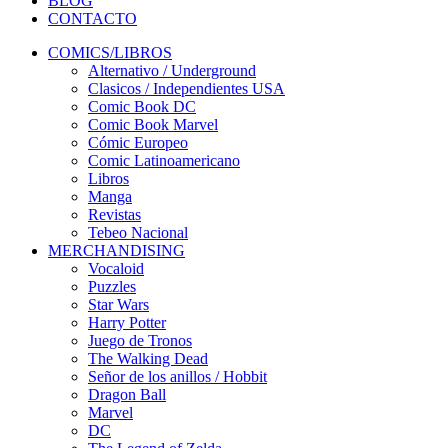
BLOG
CONTACTO
COMICS/LIBROS
Alternativo / Underground
Clasicos / Independientes USA
Comic Book DC
Comic Book Marvel
Cómic Europeo
Comic Latinoamericano
Libros
Manga
Revistas
Tebeo Nacional
MERCHANDISING
Vocaloid
Puzzles
Star Wars
Harry Potter
Juego de Tronos
The Walking Dead
Señor de los anillos / Hobbit
Dragon Ball
Marvel
DC