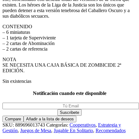
existen. Los héroes de la Liga de la Justicia son los únicos que
pueden detener a esta versión tenebrosa del Caballero Oscuro y a
sus diabólicos secuaces.
CONTENIDO
– 6 miniaturas
– 1 tarjeta de Superviviente
– 2 cartas de Abominación
– 2 cartas de referencia
NOTA
SE NECESITA UNA CAJA BÁSICA DE ZOMBICIDE 2ª
EDICIÓN.
Sin existencias
Notificación cuando este disponible
Compare
Añadir a la lista de deseos
SKU:
889696013743
Categorías:
Cooperativos
,
Estrategia y
Gestión
,
Juegos de Mesa
,
Jugable En Solitario
,
Recomendados