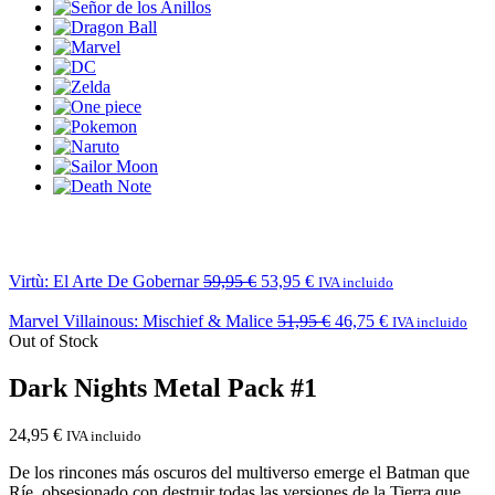
Virtù: El Arte De Gobernar
59,95
€
53,95
€
IVA incluido
Marvel Villainous: Mischief & Malice
51,95
€
46,75
€
IVA incluido
Out of Stock
Dark Nights Metal Pack #1
24,95
€
IVA incluido
De los rincones más oscuros del multiverso emerge el Batman que
Ríe, obsesionado con destruir todas las versiones de la Tierra que