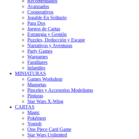
Recomendados
Avanzados
Cooperativos
Jugable En Solitario
Para Dos
Juegos de Cartas
Estrategia y Gestión
Puzzles, Deducción y Escape
Narrativos y Aventuras
Party Games
Wargames
Familiares
Infantiles
MINIATURAS
Games Workshop
Maquetas
Pinceles y Accesorios Modelismo
Pinturas
Star Wars X-Wing
CARTAS
Magic
Pokémon
Yugioh
One Piece Card Game
Star Wars Unlimited