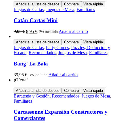
Añadir a la lista de deseos
Compare
Vista rápida
Juegos de Cartas
,
Juegos de Mesa
,
Familiares
Catán Cartas Mini
9,95
€
8,95
€
Añadir al carrito
IVA incluido
Añadir a la lista de deseos
Compare
Vista rápida
Juegos de Cartas
,
Party Games
,
Puzzles, Deducción y
Escape
,
Recomendados
,
Juegos de Mesa
,
Familiares
Bang! La Bala
39,95
€
Añadir al carrito
IVA incluido
¡Oferta!
Añadir a la lista de deseos
Compare
Vista rápida
Estrategia y Gestión
,
Recomendados
,
Juegos de Mesa
,
Familiares
Carcassonne Expansión Constructores y
Comerciantes