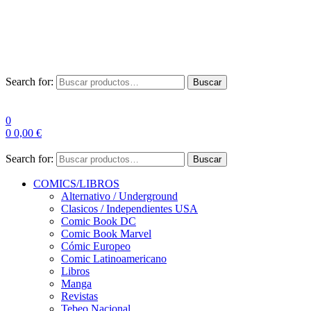
Envío Gratis a partir de 100€ para Península
Las entregas pueden sufrir demoras por alta demanda en las
empresas de mensajería.
Search for:
Buscar
0
0
0,00
€
Search for:
Buscar
COMICS/LIBROS
Alternativo / Underground
Clasicos / Independientes USA
Comic Book DC
Comic Book Marvel
Cómic Europeo
Comic Latinoamericano
Libros
Manga
Revistas
Tebeo Nacional