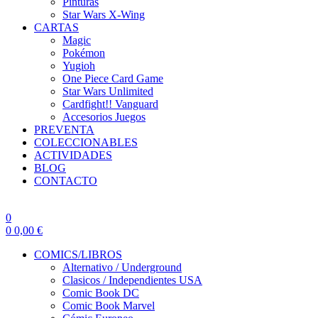
Pinturas
Star Wars X-Wing
CARTAS
Magic
Pokémon
Yugioh
One Piece Card Game
Star Wars Unlimited
Cardfight!! Vanguard
Accesorios Juegos
PREVENTA
COLECCIONABLES
ACTIVIDADES
BLOG
CONTACTO
0
0
0,00
€
COMICS/LIBROS
Alternativo / Underground
Clasicos / Independientes USA
Comic Book DC
Comic Book Marvel