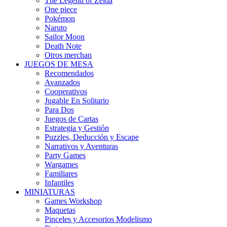
The Legend of Zelda
One piece
Pokémon
Naruto
Sailor Moon
Death Note
Otros merchan
JUEGOS DE MESA
Recomendados
Avanzados
Cooperativos
Jugable En Solitario
Para Dos
Juegos de Cartas
Estrategia y Gestión
Puzzles, Deducción y Escape
Narrativos y Aventuras
Party Games
Wargames
Familiares
Infantiles
MINIATURAS
Games Workshop
Maquetas
Pinceles y Accesorios Modelismo