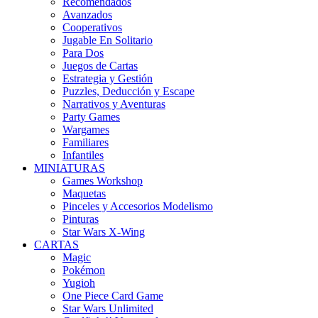
Recomendados
Avanzados
Cooperativos
Jugable En Solitario
Para Dos
Juegos de Cartas
Estrategia y Gestión
Puzzles, Deducción y Escape
Narrativos y Aventuras
Party Games
Wargames
Familiares
Infantiles
MINIATURAS
Games Workshop
Maquetas
Pinceles y Accesorios Modelismo
Pinturas
Star Wars X-Wing
CARTAS
Magic
Pokémon
Yugioh
One Piece Card Game
Star Wars Unlimited