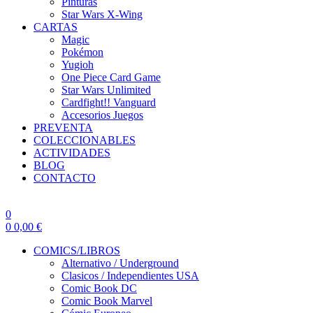
Pinturas
Star Wars X-Wing
CARTAS
Magic
Pokémon
Yugioh
One Piece Card Game
Star Wars Unlimited
Cardfight!! Vanguard
Accesorios Juegos
PREVENTA
COLECCIONABLES
ACTIVIDADES
BLOG
CONTACTO
0
0
0,00
€
COMICS/LIBROS
Alternativo / Underground
Clasicos / Independientes USA
Comic Book DC
Comic Book Marvel