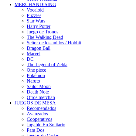
MERCHANDISING
Vocaloid
Puzzles
Star Wars
Harry Potter
Juego de Tronos
The Walking Dead
Señor de los anillos / Hobbit
Dragon Ball
Marvel
DC
The Legend of Zelda
One piece
Pokémon
Naruto
Sailor Moon
Death Note
Otros merchan
JUEGOS DE MESA
Recomendados
Avanzados
Cooperativos
Jugable En Solitario
Para Dos
Juegos de Cartas