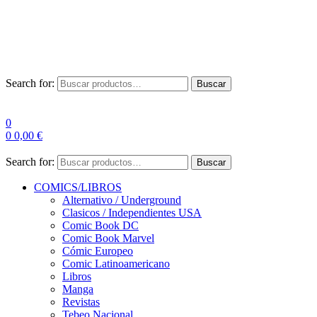
Envío Gratis a partir de 100€ para Península
Las entregas pueden sufrir demoras por alta demanda en las
empresas de mensajería.
Search for:
Buscar
0
0
0,00
€
Search for:
Buscar
COMICS/LIBROS
Alternativo / Underground
Clasicos / Independientes USA
Comic Book DC
Comic Book Marvel
Cómic Europeo
Comic Latinoamericano
Libros
Manga
Revistas
Tebeo Nacional