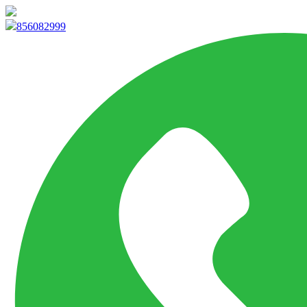
info@marketpvp.es
856082999