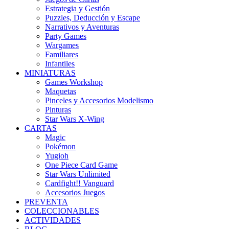
Estrategia y Gestión
Puzzles, Deducción y Escape
Narrativos y Aventuras
Party Games
Wargames
Familiares
Infantiles
MINIATURAS
Games Workshop
Maquetas
Pinceles y Accesorios Modelismo
Pinturas
Star Wars X-Wing
CARTAS
Magic
Pokémon
Yugioh
One Piece Card Game
Star Wars Unlimited
Cardfight!! Vanguard
Accesorios Juegos
PREVENTA
COLECCIONABLES
ACTIVIDADES