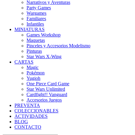
Narrativos y Aventuras
Party Games
Wargames
Familiares
Infantiles
MINIATURAS
Games Workshop
Maquetas
Pinceles y Accesorios Modelismo
Pinturas
Star Wars X-Wing
CARTAS
Magic
Pokémon
Yugioh
One Piece Card Game
Star Wars Unlimited
Cardfight!! Vanguard
Accesorios Juegos
PREVENTA
COLECCIONABLES
ACTIVIDADES
BLOG
CONTACTO