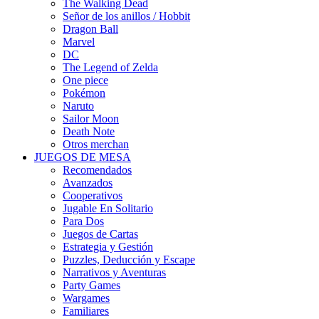
The Walking Dead
Señor de los anillos / Hobbit
Dragon Ball
Marvel
DC
The Legend of Zelda
One piece
Pokémon
Naruto
Sailor Moon
Death Note
Otros merchan
JUEGOS DE MESA
Recomendados
Avanzados
Cooperativos
Jugable En Solitario
Para Dos
Juegos de Cartas
Estrategia y Gestión
Puzzles, Deducción y Escape
Narrativos y Aventuras
Party Games
Wargames
Familiares