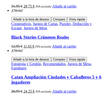
31,95
€
28,75
€
Añadir al carrito
IVA incluido
¡Oferta!
Añadir a la lista de deseos
Compare
Vista rápida
Cooperativos
,
Juegos de Cartas
,
Puzzles, Deducción y
Escape
,
Juegos de Mesa
Black Stories Crímenes Reales
12,95
€
11,65
€
Añadir al carrito
IVA incluido
¡Oferta!
Añadir a la lista de deseos
Compare
Vista rápida
Estrategia y Gestión
,
Recomendados
,
Juegos de Mesa
,
Familiares
Catan Ampliación Ciudades y Caballeros 5 y 6
jugadores
26,95
€
24,25
€
Añadir al carrito
IVA incluido