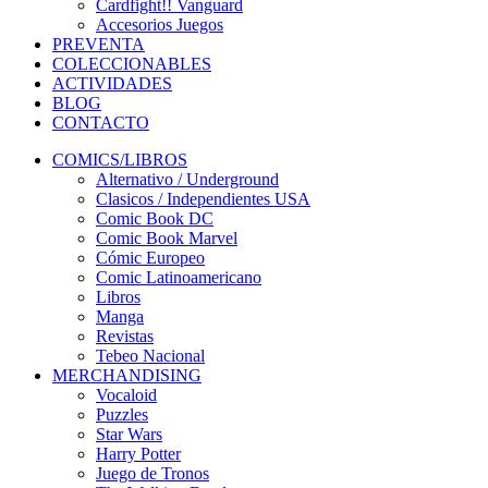
Cardfight!! Vanguard
Accesorios Juegos
PREVENTA
COLECCIONABLES
ACTIVIDADES
BLOG
CONTACTO
COMICS/LIBROS
Alternativo / Underground
Clasicos / Independientes USA
Comic Book DC
Comic Book Marvel
Cómic Europeo
Comic Latinoamericano
Libros
Manga
Revistas
Tebeo Nacional
MERCHANDISING
Vocaloid
Puzzles
Star Wars
Harry Potter
Juego de Tronos