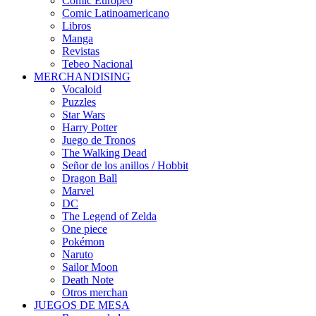
Cómic Europeo
Comic Latinoamericano
Libros
Manga
Revistas
Tebeo Nacional
MERCHANDISING
Vocaloid
Puzzles
Star Wars
Harry Potter
Juego de Tronos
The Walking Dead
Señor de los anillos / Hobbit
Dragon Ball
Marvel
DC
The Legend of Zelda
One piece
Pokémon
Naruto
Sailor Moon
Death Note
Otros merchan
JUEGOS DE MESA