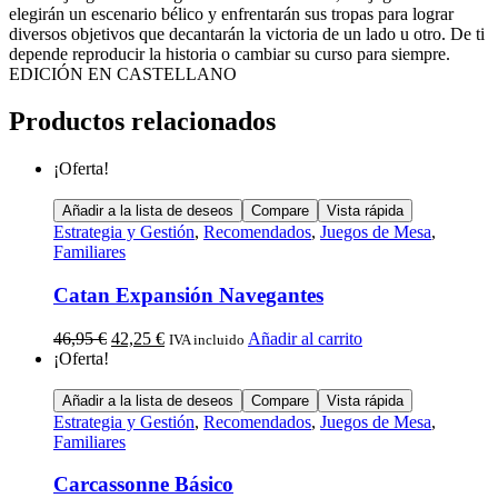
elegirán un escenario bélico y enfrentarán sus tropas para lograr
diversos objetivos que decantarán la victoria de un lado u otro. De ti
depende reproducir la historia o cambiar su curso para siempre.
EDICIÓN EN CASTELLANO
Productos relacionados
¡Oferta!
Añadir a la lista de deseos
Compare
Vista rápida
Estrategia y Gestión
,
Recomendados
,
Juegos de Mesa
,
Familiares
Catan Expansión Navegantes
46,95
€
42,25
€
Añadir al carrito
IVA incluido
¡Oferta!
Añadir a la lista de deseos
Compare
Vista rápida
Estrategia y Gestión
,
Recomendados
,
Juegos de Mesa
,
Familiares
Carcassonne Básico