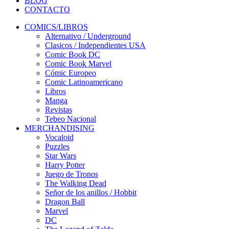
BLOG
CONTACTO
COMICS/LIBROS
Alternativo / Underground
Clasicos / Independientes USA
Comic Book DC
Comic Book Marvel
Cómic Europeo
Comic Latinoamericano
Libros
Manga
Revistas
Tebeo Nacional
MERCHANDISING
Vocaloid
Puzzles
Star Wars
Harry Potter
Juego de Tronos
The Walking Dead
Señor de los anillos / Hobbit
Dragon Ball
Marvel
DC