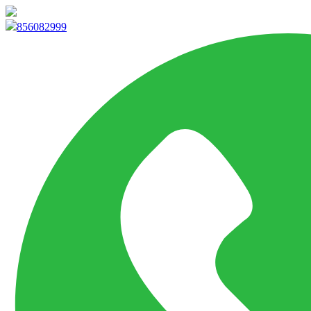
info@marketpvp.es
856082999