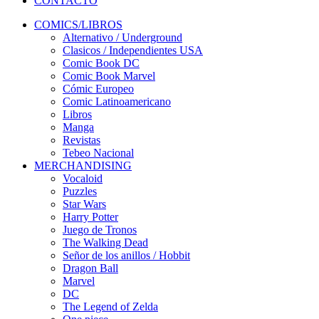
CONTACTO
COMICS/LIBROS
Alternativo / Underground
Clasicos / Independientes USA
Comic Book DC
Comic Book Marvel
Cómic Europeo
Comic Latinoamericano
Libros
Manga
Revistas
Tebeo Nacional
MERCHANDISING
Vocaloid
Puzzles
Star Wars
Harry Potter
Juego de Tronos
The Walking Dead
Señor de los anillos / Hobbit
Dragon Ball
Marvel
DC
The Legend of Zelda