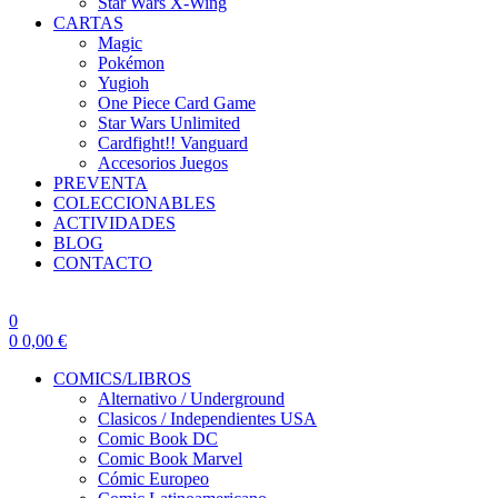
Star Wars X-Wing
CARTAS
Magic
Pokémon
Yugioh
One Piece Card Game
Star Wars Unlimited
Cardfight!! Vanguard
Accesorios Juegos
PREVENTA
COLECCIONABLES
ACTIVIDADES
BLOG
CONTACTO
0
0
0,00
€
COMICS/LIBROS
Alternativo / Underground
Clasicos / Independientes USA
Comic Book DC
Comic Book Marvel
Cómic Europeo