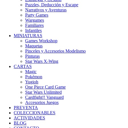
Puzzles, Deducción y Escape
Narrativos y Aventuras
Party Games
Wargames
Familiares
Infantiles
MINIATURAS
Games Workshop
Maquetas
Pinceles y Accesorios Modelismo
Pinturas
Star Wars X-Wing
CARTAS
Magic
Pokémon
Yugioh
One Piece Card Game
Star Wars Unlimited
Cardfight!! Vanguard
Accesorios Juegos
PREVENTA
COLECCIONABLES
ACTIVIDADES
BLOG