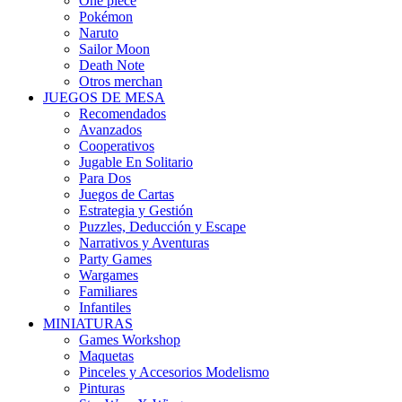
One piece
Pokémon
Naruto
Sailor Moon
Death Note
Otros merchan
JUEGOS DE MESA
Recomendados
Avanzados
Cooperativos
Jugable En Solitario
Para Dos
Juegos de Cartas
Estrategia y Gestión
Puzzles, Deducción y Escape
Narrativos y Aventuras
Party Games
Wargames
Familiares
Infantiles
MINIATURAS
Games Workshop
Maquetas
Pinceles y Accesorios Modelismo
Pinturas