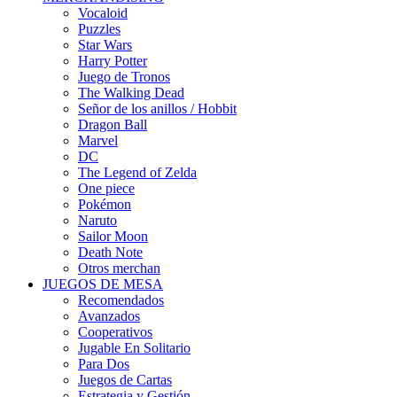
Vocaloid
Puzzles
Star Wars
Harry Potter
Juego de Tronos
The Walking Dead
Señor de los anillos / Hobbit
Dragon Ball
Marvel
DC
The Legend of Zelda
One piece
Pokémon
Naruto
Sailor Moon
Death Note
Otros merchan
JUEGOS DE MESA
Recomendados
Avanzados
Cooperativos
Jugable En Solitario
Para Dos
Juegos de Cartas
Estrategia y Gestión