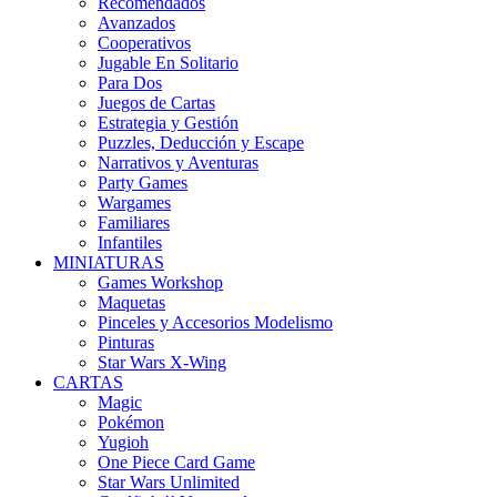
Recomendados
Avanzados
Cooperativos
Jugable En Solitario
Para Dos
Juegos de Cartas
Estrategia y Gestión
Puzzles, Deducción y Escape
Narrativos y Aventuras
Party Games
Wargames
Familiares
Infantiles
MINIATURAS
Games Workshop
Maquetas
Pinceles y Accesorios Modelismo
Pinturas
Star Wars X-Wing
CARTAS
Magic
Pokémon
Yugioh
One Piece Card Game
Star Wars Unlimited