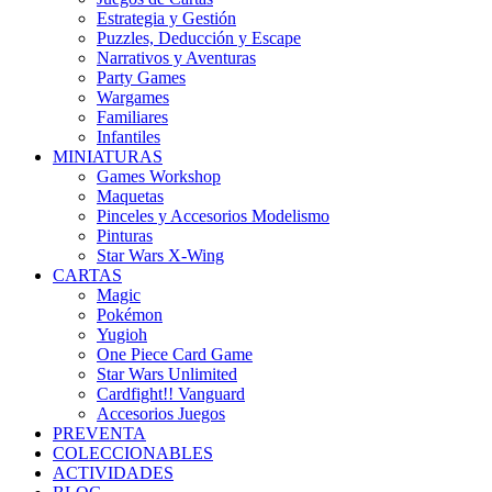
Estrategia y Gestión
Puzzles, Deducción y Escape
Narrativos y Aventuras
Party Games
Wargames
Familiares
Infantiles
MINIATURAS
Games Workshop
Maquetas
Pinceles y Accesorios Modelismo
Pinturas
Star Wars X-Wing
CARTAS
Magic
Pokémon
Yugioh
One Piece Card Game
Star Wars Unlimited
Cardfight!! Vanguard
Accesorios Juegos
PREVENTA
COLECCIONABLES
ACTIVIDADES