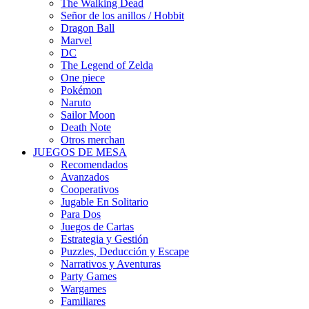
The Walking Dead
Señor de los anillos / Hobbit
Dragon Ball
Marvel
DC
The Legend of Zelda
One piece
Pokémon
Naruto
Sailor Moon
Death Note
Otros merchan
JUEGOS DE MESA
Recomendados
Avanzados
Cooperativos
Jugable En Solitario
Para Dos
Juegos de Cartas
Estrategia y Gestión
Puzzles, Deducción y Escape
Narrativos y Aventuras
Party Games
Wargames
Familiares