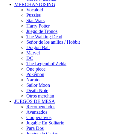
MERCHANDISING
Vocaloid
Puzzles
Star Wars
Harry Potter
Juego de Tronos
The Walking Dead
Señor de los anillos / Hobbit
Dragon Ball
Marvel
DC
The Legend of Zelda
One piece
Pokémon
Naruto
Sailor Moon
Death Note
Otros merchan
JUEGOS DE MESA
Recomendados
Avanzados
Cooperativos
Jugable En Solitario
Para Dos
Juegos de Cartas