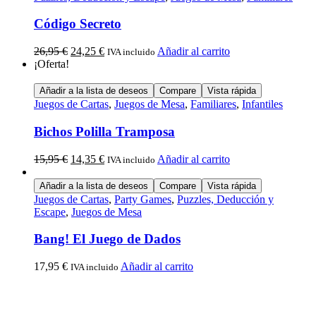
Código Secreto
26,95
€
24,25
€
Añadir al carrito
IVA incluido
¡Oferta!
Añadir a la lista de deseos
Compare
Vista rápida
Juegos de Cartas
,
Juegos de Mesa
,
Familiares
,
Infantiles
Bichos Polilla Tramposa
15,95
€
14,35
€
Añadir al carrito
IVA incluido
Añadir a la lista de deseos
Compare
Vista rápida
Juegos de Cartas
,
Party Games
,
Puzzles, Deducción y
Escape
,
Juegos de Mesa
Bang! El Juego de Dados
17,95
€
Añadir al carrito
IVA incluido
Calle Descalzos, 1,