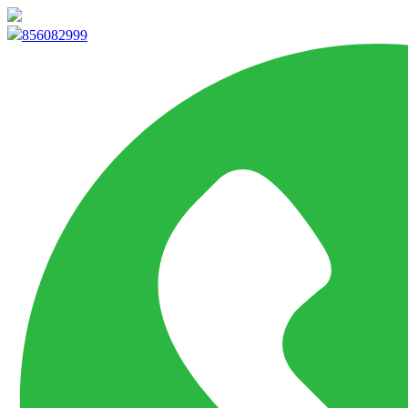
info@marketpvp.es
856082999