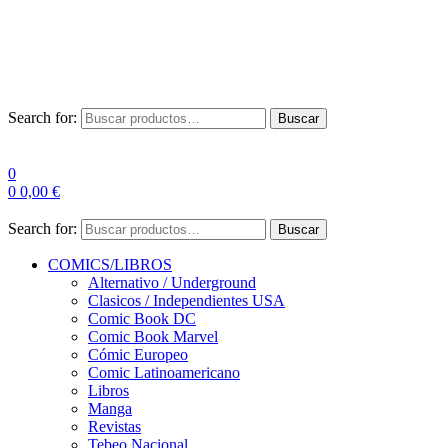
Envío Gratis a partir de 100€ para Península
Las entregas pueden sufrir demoras por alta demanda en las
empresas de mensajería.
Search for:
Buscar
0
0
0,00
€
Search for:
Buscar
COMICS/LIBROS
Alternativo / Underground
Clasicos / Independientes USA
Comic Book DC
Comic Book Marvel
Cómic Europeo
Comic Latinoamericano
Libros
Manga
Revistas
Tebeo Nacional