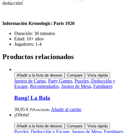
deducción!
Información Kronologic: París 1920
Duración: 30 minutos
Edad: 10+ años
Jugadores: 1-4
Productos relacionados
Añadir a la lista de deseos
Compare
Vista rápida
Juegos de Cartas
,
Party Games
,
Puzzles, Deducción y
Escape
,
Recomendados
,
Juegos de Mesa
,
Familiares
Bang! La Bala
39,95
€
Añadir al carrito
IVA incluido
¡Oferta!
Añadir a la lista de deseos
Compare
Vista rápida
Puzzles, Deducción y Escape
,
Juegos de Mesa
,
Familiares