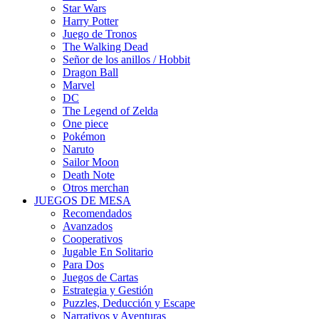
Star Wars
Harry Potter
Juego de Tronos
The Walking Dead
Señor de los anillos / Hobbit
Dragon Ball
Marvel
DC
The Legend of Zelda
One piece
Pokémon
Naruto
Sailor Moon
Death Note
Otros merchan
JUEGOS DE MESA
Recomendados
Avanzados
Cooperativos
Jugable En Solitario
Para Dos
Juegos de Cartas
Estrategia y Gestión
Puzzles, Deducción y Escape
Narrativos y Aventuras