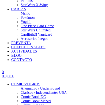
Pinturas
Star Wars X-Wing
CARTAS
Magic
Pokémon
Yugioh
One Piece Card Game
Star Wars Unlimited
Cardfight!! Vanguard
Accesorios Juegos
PREVENTA
COLECCIONABLES
ACTIVIDADES
BLOG
CONTACTO
0
0
0,00
€
COMICS/LIBROS
Alternativo / Underground
Clasicos / Independientes USA
Comic Book DC
Comic Book Marvel