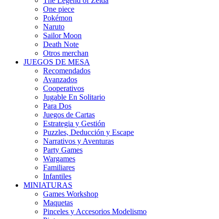
The Legend of Zelda
One piece
Pokémon
Naruto
Sailor Moon
Death Note
Otros merchan
JUEGOS DE MESA
Recomendados
Avanzados
Cooperativos
Jugable En Solitario
Para Dos
Juegos de Cartas
Estrategia y Gestión
Puzzles, Deducción y Escape
Narrativos y Aventuras
Party Games
Wargames
Familiares
Infantiles
MINIATURAS
Games Workshop
Maquetas
Pinceles y Accesorios Modelismo