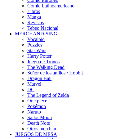
Cómic Europeo
Comic Latinoamericano
Libros
Manga
Revistas
Tebeo Nacional
MERCHANDISING
Vocaloid
Puzzles
Star Wars
Harry Potter
Juego de Tronos
The Walking Dead
Señor de los anillos / Hobbit
Dragon Ball
Marvel
DC
The Legend of Zelda
One piece
Pokémon
Naruto
Sailor Moon
Death Note
Otros merchan
JUEGOS DE MESA