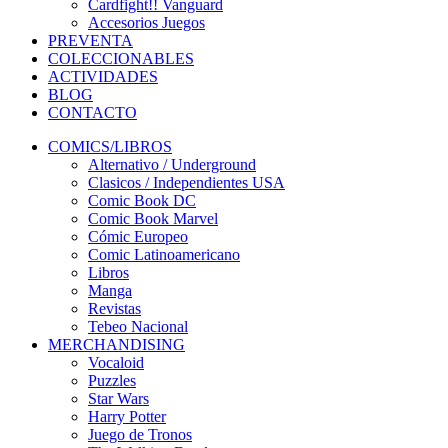
Cardfight!! Vanguard
Accesorios Juegos
PREVENTA
COLECCIONABLES
ACTIVIDADES
BLOG
CONTACTO
COMICS/LIBROS
Alternativo / Underground
Clasicos / Independientes USA
Comic Book DC
Comic Book Marvel
Cómic Europeo
Comic Latinoamericano
Libros
Manga
Revistas
Tebeo Nacional
MERCHANDISING
Vocaloid
Puzzles
Star Wars
Harry Potter
Juego de Tronos