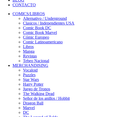
BLOG
CONTACTO
COMICS/LIBROS
Alternativo / Underground
Clasicos / Independientes USA
Comic Book DC
Comic Book Marvel
Cómic Europeo
Comic Latinoamericano
Libros
Manga
Revistas
Tebeo Nacional
MERCHANDISING
Vocaloid
Puzzles
Star Wars
Harry Potter
Juego de Tronos
The Walking Dead
Señor de los anillos / Hobbit
Dragon Ball
Marvel
DC