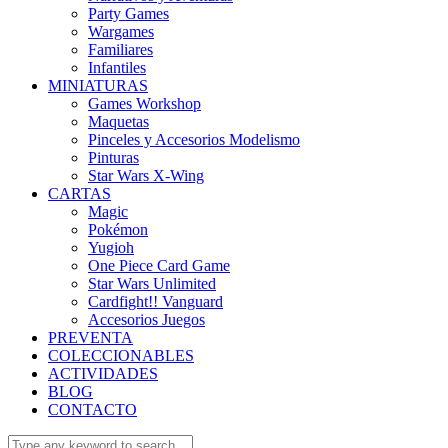
Party Games
Wargames
Familiares
Infantiles
MINIATURAS
Games Workshop
Maquetas
Pinceles y Accesorios Modelismo
Pinturas
Star Wars X-Wing
CARTAS
Magic
Pokémon
Yugioh
One Piece Card Game
Star Wars Unlimited
Cardfight!! Vanguard
Accesorios Juegos
PREVENTA
COLECCIONABLES
ACTIVIDADES
BLOG
CONTACTO