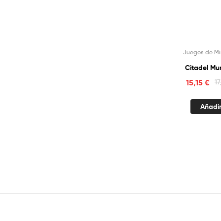
Juegos de Mi
Citadel Mu
15,15
€
1
Añadir