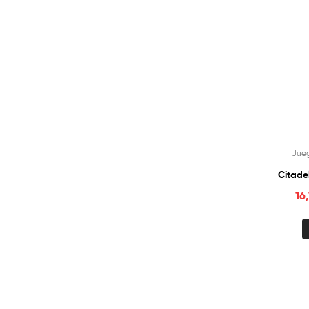
Jueg
Citade
16