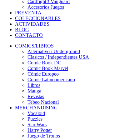
Cardfight!! Vanguard
Accesorios Juegos
PREVENTA
COLECCIONABLES
ACTIVIDADES
BLOG
CONTACTO
COMICS/LIBROS
Alternativo / Underground
Clasicos / Independientes USA
Comic Book DC
Comic Book Marvel
Cómic Europeo
Comic Latinoamericano
Libros
Manga
Revistas
Tebeo Nacional
MERCHANDISING
Vocaloid
Puzzles
Star Wars
Harry Potter
Juego de Tronos