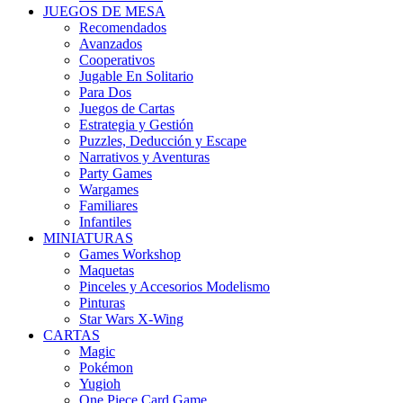
JUEGOS DE MESA
Recomendados
Avanzados
Cooperativos
Jugable En Solitario
Para Dos
Juegos de Cartas
Estrategia y Gestión
Puzzles, Deducción y Escape
Narrativos y Aventuras
Party Games
Wargames
Familiares
Infantiles
MINIATURAS
Games Workshop
Maquetas
Pinceles y Accesorios Modelismo
Pinturas
Star Wars X-Wing
CARTAS
Magic
Pokémon
Yugioh
One Piece Card Game