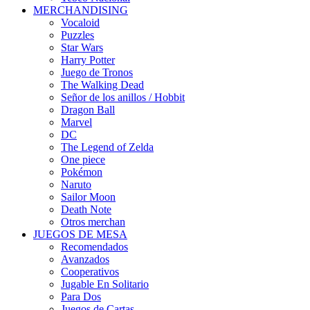
MERCHANDISING
Vocaloid
Puzzles
Star Wars
Harry Potter
Juego de Tronos
The Walking Dead
Señor de los anillos / Hobbit
Dragon Ball
Marvel
DC
The Legend of Zelda
One piece
Pokémon
Naruto
Sailor Moon
Death Note
Otros merchan
JUEGOS DE MESA
Recomendados
Avanzados
Cooperativos
Jugable En Solitario
Para Dos
Juegos de Cartas