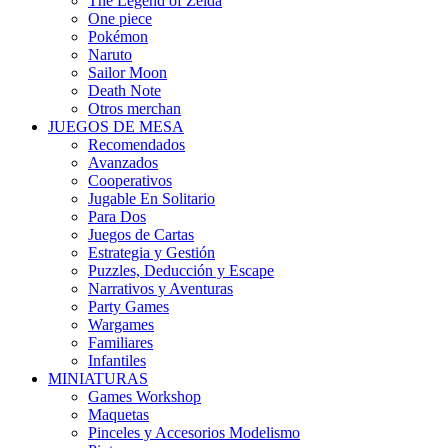
The Legend of Zelda
One piece
Pokémon
Naruto
Sailor Moon
Death Note
Otros merchan
JUEGOS DE MESA
Recomendados
Avanzados
Cooperativos
Jugable En Solitario
Para Dos
Juegos de Cartas
Estrategia y Gestión
Puzzles, Deducción y Escape
Narrativos y Aventuras
Party Games
Wargames
Familiares
Infantiles
MINIATURAS
Games Workshop
Maquetas
Pinceles y Accesorios Modelismo