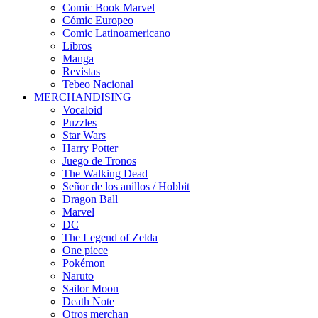
Comic Book Marvel
Cómic Europeo
Comic Latinoamericano
Libros
Manga
Revistas
Tebeo Nacional
MERCHANDISING
Vocaloid
Puzzles
Star Wars
Harry Potter
Juego de Tronos
The Walking Dead
Señor de los anillos / Hobbit
Dragon Ball
Marvel
DC
The Legend of Zelda
One piece
Pokémon
Naruto
Sailor Moon
Death Note
Otros merchan