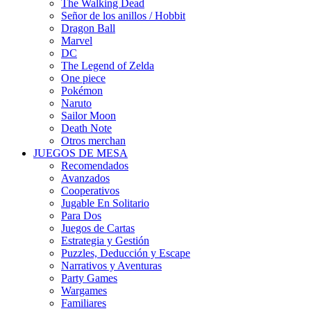
The Walking Dead
Señor de los anillos / Hobbit
Dragon Ball
Marvel
DC
The Legend of Zelda
One piece
Pokémon
Naruto
Sailor Moon
Death Note
Otros merchan
JUEGOS DE MESA
Recomendados
Avanzados
Cooperativos
Jugable En Solitario
Para Dos
Juegos de Cartas
Estrategia y Gestión
Puzzles, Deducción y Escape
Narrativos y Aventuras
Party Games
Wargames
Familiares