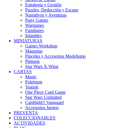
Estrategia y Gestión
Puzzles, Deducción y Escape
Narrativos y Aventuras
Party Games
Wargames
Familiares
Infantiles
MINIATURAS
Games Workshop
Maquetas
Pinceles y Accesorios Modelismo
Pinturas
Star Wars X-Wing
CARTAS
Magic
Pokémon
Yugioh
One Piece Card Game
Star Wars Unlimited
Cardfight!! Vanguard
Accesorios Juegos
PREVENTA
COLECCIONABLES
ACTIVIDADES