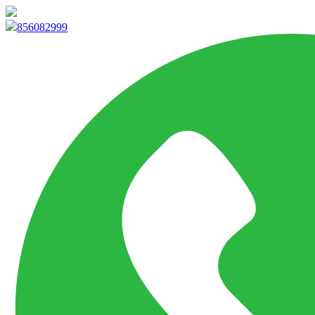
info@marketpvp.es
856082999