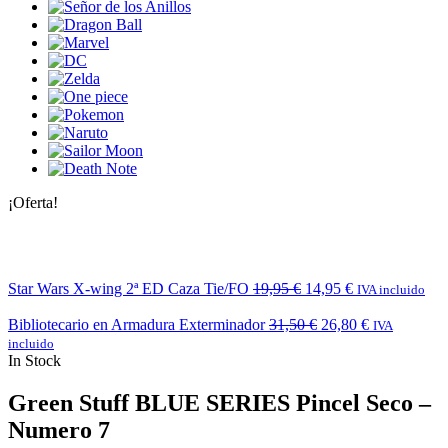
¡Oferta!
Star Wars X-wing 2ª ED Caza Tie/FO
19,95
€
14,95
€
IVA incluido
Bibliotecario en Armadura Exterminador
31,50
€
26,80
€
IVA
incluido
In Stock
Green Stuff BLUE SERIES Pincel Seco –
Numero 7