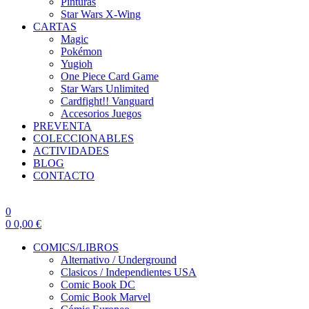
Pinturas
Star Wars X-Wing
CARTAS
Magic
Pokémon
Yugioh
One Piece Card Game
Star Wars Unlimited
Cardfight!! Vanguard
Accesorios Juegos
PREVENTA
COLECCIONABLES
ACTIVIDADES
BLOG
CONTACTO
0
0
0,00
€
COMICS/LIBROS
Alternativo / Underground
Clasicos / Independientes USA
Comic Book DC
Comic Book Marvel