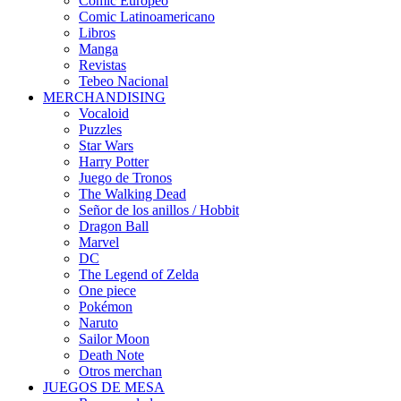
Cómic Europeo
Comic Latinoamericano
Libros
Manga
Revistas
Tebeo Nacional
MERCHANDISING
Vocaloid
Puzzles
Star Wars
Harry Potter
Juego de Tronos
The Walking Dead
Señor de los anillos / Hobbit
Dragon Ball
Marvel
DC
The Legend of Zelda
One piece
Pokémon
Naruto
Sailor Moon
Death Note
Otros merchan
JUEGOS DE MESA