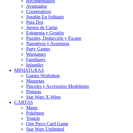
Recomendados
Avanzados
Cooperativos
Jugable En Solitario
Para Dos
Juegos de Cartas
Estrategia y Gestión
Puzzles, Deducción y Escape
Narrativos y Aventuras
Party Games
Wargames
Familiares
Infantiles
MINIATURAS
Games Workshop
Maquetas
Pinceles y Accesorios Modelismo
Pinturas
Star Wars X-Wing
CARTAS
Magic
Pokémon
Yugioh
One Piece Card Game
Star Wars Unlimited