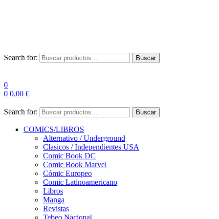
Envío Gratis a partir de 100€ para Península
Las entregas pueden sufrir demoras por alta demanda en las
empresas de mensajería.
Search for:
Buscar
0
0
0,00
€
Search for:
Buscar
COMICS/LIBROS
Alternativo / Underground
Clasicos / Independientes USA
Comic Book DC
Comic Book Marvel
Cómic Europeo
Comic Latinoamericano
Libros
Manga
Revistas
Tebeo Nacional