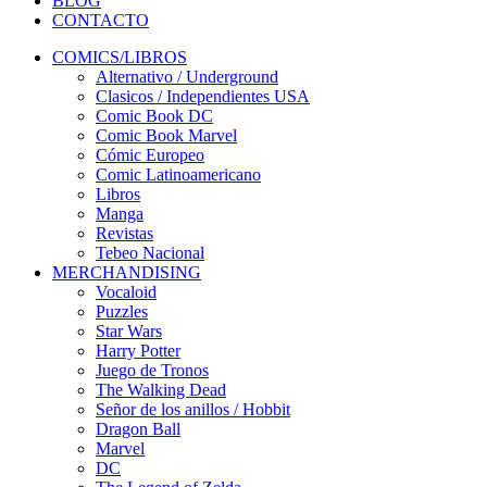
BLOG
CONTACTO
COMICS/LIBROS
Alternativo / Underground
Clasicos / Independientes USA
Comic Book DC
Comic Book Marvel
Cómic Europeo
Comic Latinoamericano
Libros
Manga
Revistas
Tebeo Nacional
MERCHANDISING
Vocaloid
Puzzles
Star Wars
Harry Potter
Juego de Tronos
The Walking Dead
Señor de los anillos / Hobbit
Dragon Ball
Marvel
DC