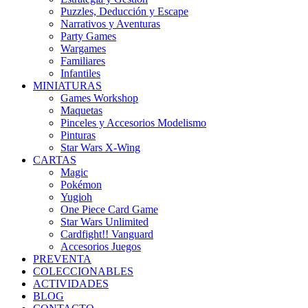
Puzzles, Deducción y Escape
Narrativos y Aventuras
Party Games
Wargames
Familiares
Infantiles
MINIATURAS
Games Workshop
Maquetas
Pinceles y Accesorios Modelismo
Pinturas
Star Wars X-Wing
CARTAS
Magic
Pokémon
Yugioh
One Piece Card Game
Star Wars Unlimited
Cardfight!! Vanguard
Accesorios Juegos
PREVENTA
COLECCIONABLES
ACTIVIDADES
BLOG