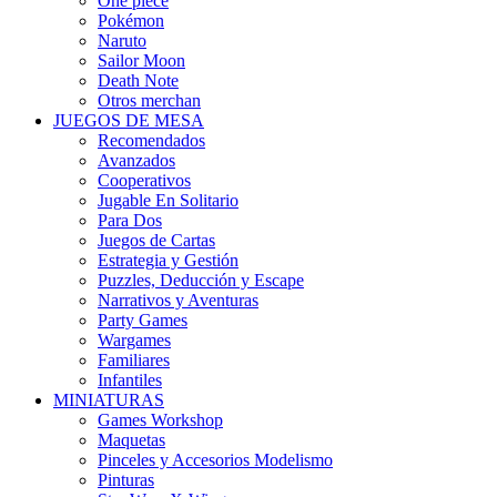
One piece
Pokémon
Naruto
Sailor Moon
Death Note
Otros merchan
JUEGOS DE MESA
Recomendados
Avanzados
Cooperativos
Jugable En Solitario
Para Dos
Juegos de Cartas
Estrategia y Gestión
Puzzles, Deducción y Escape
Narrativos y Aventuras
Party Games
Wargames
Familiares
Infantiles
MINIATURAS
Games Workshop
Maquetas
Pinceles y Accesorios Modelismo
Pinturas