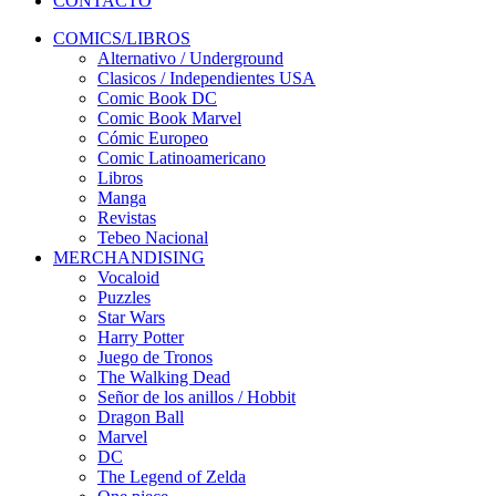
CONTACTO
COMICS/LIBROS
Alternativo / Underground
Clasicos / Independientes USA
Comic Book DC
Comic Book Marvel
Cómic Europeo
Comic Latinoamericano
Libros
Manga
Revistas
Tebeo Nacional
MERCHANDISING
Vocaloid
Puzzles
Star Wars
Harry Potter
Juego de Tronos
The Walking Dead
Señor de los anillos / Hobbit
Dragon Ball
Marvel
DC
The Legend of Zelda