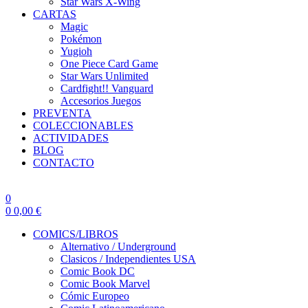
Star Wars X-Wing
CARTAS
Magic
Pokémon
Yugioh
One Piece Card Game
Star Wars Unlimited
Cardfight!! Vanguard
Accesorios Juegos
PREVENTA
COLECCIONABLES
ACTIVIDADES
BLOG
CONTACTO
0
0
0,00
€
COMICS/LIBROS
Alternativo / Underground
Clasicos / Independientes USA
Comic Book DC
Comic Book Marvel
Cómic Europeo