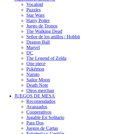
Vocaloid
Puzzles
Star Wars
Harry Potter
Juego de Tronos
The Walking Dead
Señor de los anillos / Hobbit
Dragon Ball
Marvel
DC
The Legend of Zelda
One piece
Pokémon
Naruto
Sailor Moon
Death Note
Otros merchan
JUEGOS DE MESA
Recomendados
Avanzados
Cooperativos
Jugable En Solitario
Para Dos
Juegos de Cartas
Estrategia y Gestión