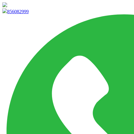
info@marketpvp.es
856082999