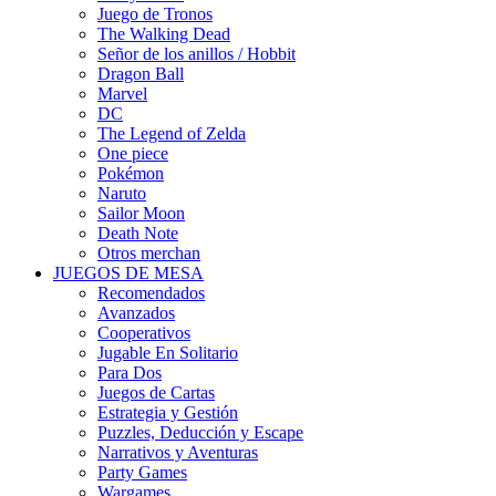
Juego de Tronos
The Walking Dead
Señor de los anillos / Hobbit
Dragon Ball
Marvel
DC
The Legend of Zelda
One piece
Pokémon
Naruto
Sailor Moon
Death Note
Otros merchan
JUEGOS DE MESA
Recomendados
Avanzados
Cooperativos
Jugable En Solitario
Para Dos
Juegos de Cartas
Estrategia y Gestión
Puzzles, Deducción y Escape
Narrativos y Aventuras
Party Games
Wargames