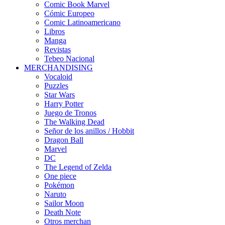
Comic Book Marvel
Cómic Europeo
Comic Latinoamericano
Libros
Manga
Revistas
Tebeo Nacional
MERCHANDISING
Vocaloid
Puzzles
Star Wars
Harry Potter
Juego de Tronos
The Walking Dead
Señor de los anillos / Hobbit
Dragon Ball
Marvel
DC
The Legend of Zelda
One piece
Pokémon
Naruto
Sailor Moon
Death Note
Otros merchan