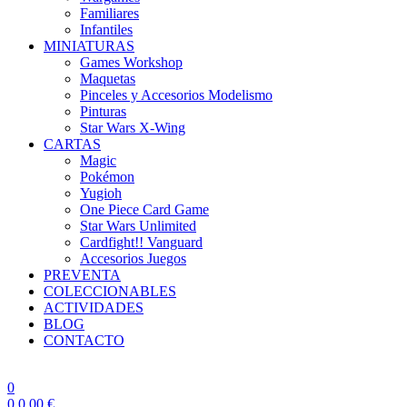
Familiares
Infantiles
MINIATURAS
Games Workshop
Maquetas
Pinceles y Accesorios Modelismo
Pinturas
Star Wars X-Wing
CARTAS
Magic
Pokémon
Yugioh
One Piece Card Game
Star Wars Unlimited
Cardfight!! Vanguard
Accesorios Juegos
PREVENTA
COLECCIONABLES
ACTIVIDADES
BLOG
CONTACTO
0
0
0,00
€