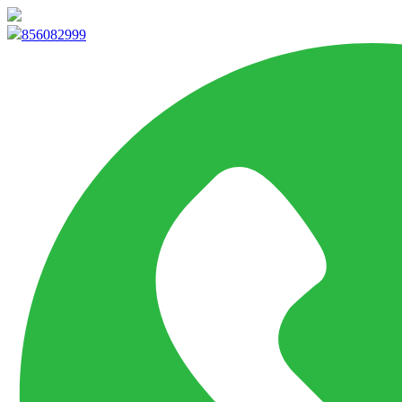
info@marketpvp.es
856082999