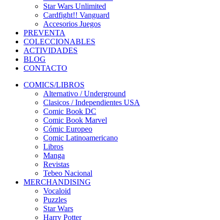
Star Wars Unlimited
Cardfight!! Vanguard
Accesorios Juegos
PREVENTA
COLECCIONABLES
ACTIVIDADES
BLOG
CONTACTO
COMICS/LIBROS
Alternativo / Underground
Clasicos / Independientes USA
Comic Book DC
Comic Book Marvel
Cómic Europeo
Comic Latinoamericano
Libros
Manga
Revistas
Tebeo Nacional
MERCHANDISING
Vocaloid
Puzzles
Star Wars
Harry Potter