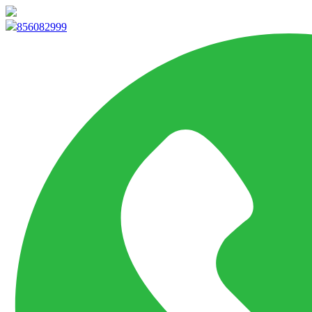
info@marketpvp.es
856082999