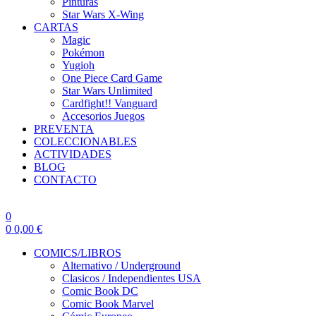
Pinturas
Star Wars X-Wing
CARTAS
Magic
Pokémon
Yugioh
One Piece Card Game
Star Wars Unlimited
Cardfight!! Vanguard
Accesorios Juegos
PREVENTA
COLECCIONABLES
ACTIVIDADES
BLOG
CONTACTO
0
0
0,00
€
COMICS/LIBROS
Alternativo / Underground
Clasicos / Independientes USA
Comic Book DC
Comic Book Marvel