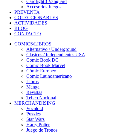
Cardfight!! Vanguard
Accesorios Juegos
PREVENTA
COLECCIONABLES
ACTIVIDADES
BLOG
CONTACTO
COMICS/LIBROS
Alternativo / Underground
Clasicos / Independientes USA
Comic Book DC
Comic Book Marvel
Cómic Europeo
Comic Latinoamericano
Libros
Manga
Revistas
Tebeo Nacional
MERCHANDISING
Vocaloid
Puzzles
Star Wars
Harry Potter
Juego de Tronos