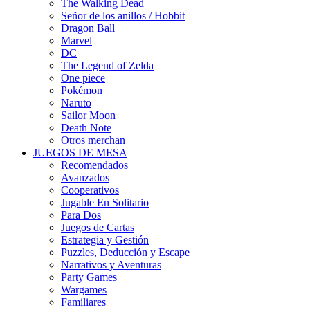
The Walking Dead
Señor de los anillos / Hobbit
Dragon Ball
Marvel
DC
The Legend of Zelda
One piece
Pokémon
Naruto
Sailor Moon
Death Note
Otros merchan
JUEGOS DE MESA
Recomendados
Avanzados
Cooperativos
Jugable En Solitario
Para Dos
Juegos de Cartas
Estrategia y Gestión
Puzzles, Deducción y Escape
Narrativos y Aventuras
Party Games
Wargames
Familiares