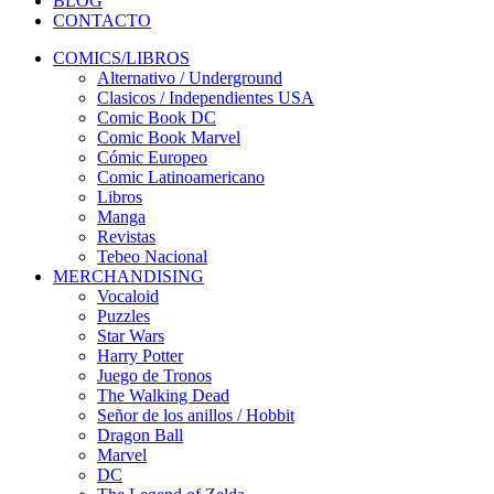
BLOG
CONTACTO
COMICS/LIBROS
Alternativo / Underground
Clasicos / Independientes USA
Comic Book DC
Comic Book Marvel
Cómic Europeo
Comic Latinoamericano
Libros
Manga
Revistas
Tebeo Nacional
MERCHANDISING
Vocaloid
Puzzles
Star Wars
Harry Potter
Juego de Tronos
The Walking Dead
Señor de los anillos / Hobbit
Dragon Ball
Marvel
DC