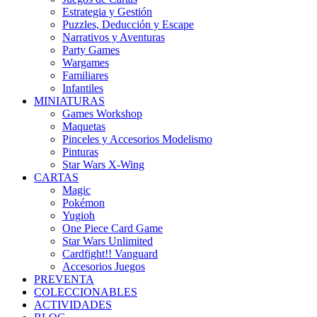
Estrategia y Gestión
Puzzles, Deducción y Escape
Narrativos y Aventuras
Party Games
Wargames
Familiares
Infantiles
MINIATURAS
Games Workshop
Maquetas
Pinceles y Accesorios Modelismo
Pinturas
Star Wars X-Wing
CARTAS
Magic
Pokémon
Yugioh
One Piece Card Game
Star Wars Unlimited
Cardfight!! Vanguard
Accesorios Juegos
PREVENTA
COLECCIONABLES
ACTIVIDADES