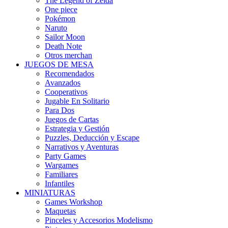
The Legend of Zelda
One piece
Pokémon
Naruto
Sailor Moon
Death Note
Otros merchan
JUEGOS DE MESA
Recomendados
Avanzados
Cooperativos
Jugable En Solitario
Para Dos
Juegos de Cartas
Estrategia y Gestión
Puzzles, Deducción y Escape
Narrativos y Aventuras
Party Games
Wargames
Familiares
Infantiles
MINIATURAS
Games Workshop
Maquetas
Pinceles y Accesorios Modelismo