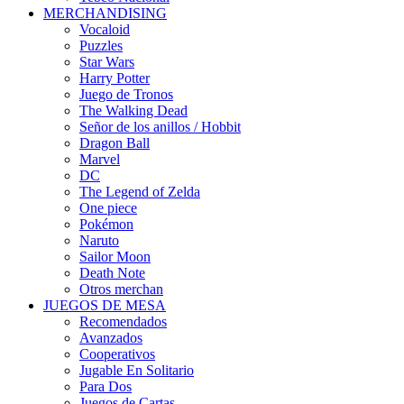
MERCHANDISING
Vocaloid
Puzzles
Star Wars
Harry Potter
Juego de Tronos
The Walking Dead
Señor de los anillos / Hobbit
Dragon Ball
Marvel
DC
The Legend of Zelda
One piece
Pokémon
Naruto
Sailor Moon
Death Note
Otros merchan
JUEGOS DE MESA
Recomendados
Avanzados
Cooperativos
Jugable En Solitario
Para Dos
Juegos de Cartas