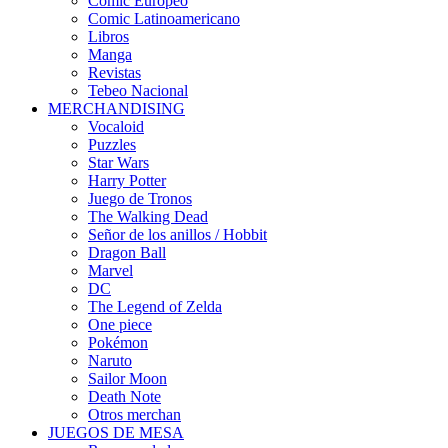
Cómic Europeo
Comic Latinoamericano
Libros
Manga
Revistas
Tebeo Nacional
MERCHANDISING
Vocaloid
Puzzles
Star Wars
Harry Potter
Juego de Tronos
The Walking Dead
Señor de los anillos / Hobbit
Dragon Ball
Marvel
DC
The Legend of Zelda
One piece
Pokémon
Naruto
Sailor Moon
Death Note
Otros merchan
JUEGOS DE MESA