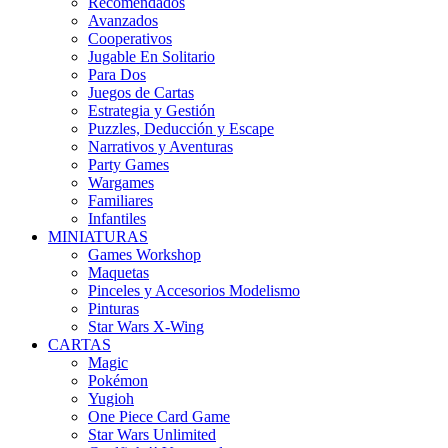
Recomendados
Avanzados
Cooperativos
Jugable En Solitario
Para Dos
Juegos de Cartas
Estrategia y Gestión
Puzzles, Deducción y Escape
Narrativos y Aventuras
Party Games
Wargames
Familiares
Infantiles
MINIATURAS
Games Workshop
Maquetas
Pinceles y Accesorios Modelismo
Pinturas
Star Wars X-Wing
CARTAS
Magic
Pokémon
Yugioh
One Piece Card Game
Star Wars Unlimited