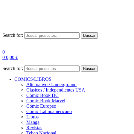
Envío Gratis a partir de 100€ para Península
Las entregas pueden sufrir demoras por alta demanda en las
empresas de mensajería.
Search for:
Buscar
0
0
0,00
€
Search for:
Buscar
COMICS/LIBROS
Alternativo / Underground
Clasicos / Independientes USA
Comic Book DC
Comic Book Marvel
Cómic Europeo
Comic Latinoamericano
Libros
Manga
Revistas
Tebeo Nacional