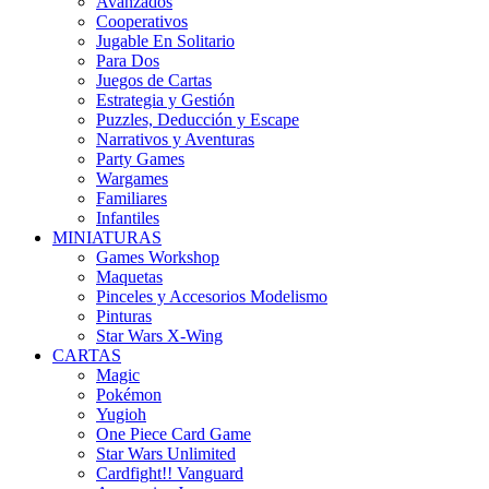
Avanzados
Cooperativos
Jugable En Solitario
Para Dos
Juegos de Cartas
Estrategia y Gestión
Puzzles, Deducción y Escape
Narrativos y Aventuras
Party Games
Wargames
Familiares
Infantiles
MINIATURAS
Games Workshop
Maquetas
Pinceles y Accesorios Modelismo
Pinturas
Star Wars X-Wing
CARTAS
Magic
Pokémon
Yugioh
One Piece Card Game
Star Wars Unlimited
Cardfight!! Vanguard