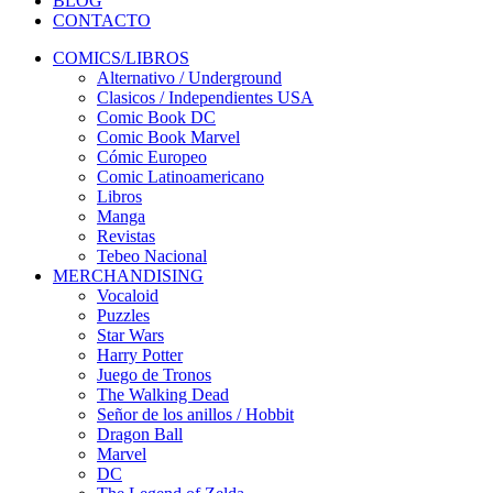
BLOG
CONTACTO
COMICS/LIBROS
Alternativo / Underground
Clasicos / Independientes USA
Comic Book DC
Comic Book Marvel
Cómic Europeo
Comic Latinoamericano
Libros
Manga
Revistas
Tebeo Nacional
MERCHANDISING
Vocaloid
Puzzles
Star Wars
Harry Potter
Juego de Tronos
The Walking Dead
Señor de los anillos / Hobbit
Dragon Ball
Marvel
DC