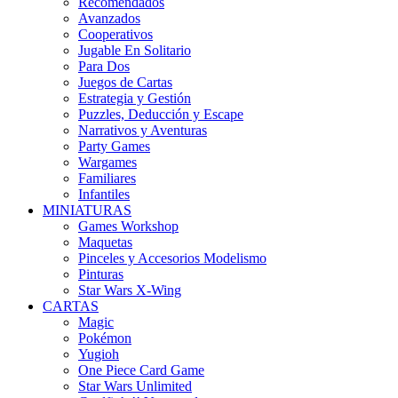
Recomendados
Avanzados
Cooperativos
Jugable En Solitario
Para Dos
Juegos de Cartas
Estrategia y Gestión
Puzzles, Deducción y Escape
Narrativos y Aventuras
Party Games
Wargames
Familiares
Infantiles
MINIATURAS
Games Workshop
Maquetas
Pinceles y Accesorios Modelismo
Pinturas
Star Wars X-Wing
CARTAS
Magic
Pokémon
Yugioh
One Piece Card Game
Star Wars Unlimited