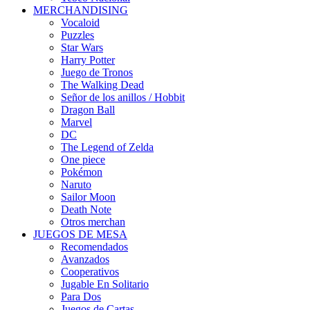
MERCHANDISING
Vocaloid
Puzzles
Star Wars
Harry Potter
Juego de Tronos
The Walking Dead
Señor de los anillos / Hobbit
Dragon Ball
Marvel
DC
The Legend of Zelda
One piece
Pokémon
Naruto
Sailor Moon
Death Note
Otros merchan
JUEGOS DE MESA
Recomendados
Avanzados
Cooperativos
Jugable En Solitario
Para Dos
Juegos de Cartas