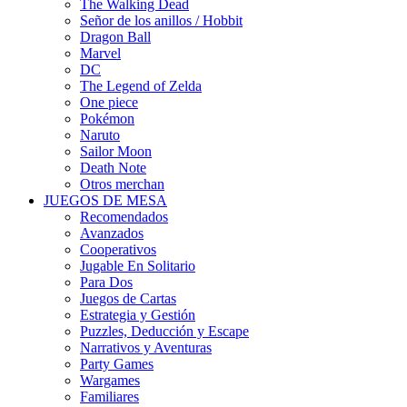
The Walking Dead
Señor de los anillos / Hobbit
Dragon Ball
Marvel
DC
The Legend of Zelda
One piece
Pokémon
Naruto
Sailor Moon
Death Note
Otros merchan
JUEGOS DE MESA
Recomendados
Avanzados
Cooperativos
Jugable En Solitario
Para Dos
Juegos de Cartas
Estrategia y Gestión
Puzzles, Deducción y Escape
Narrativos y Aventuras
Party Games
Wargames
Familiares