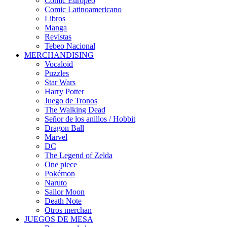
Cómic Europeo
Comic Latinoamericano
Libros
Manga
Revistas
Tebeo Nacional
MERCHANDISING
Vocaloid
Puzzles
Star Wars
Harry Potter
Juego de Tronos
The Walking Dead
Señor de los anillos / Hobbit
Dragon Ball
Marvel
DC
The Legend of Zelda
One piece
Pokémon
Naruto
Sailor Moon
Death Note
Otros merchan
JUEGOS DE MESA