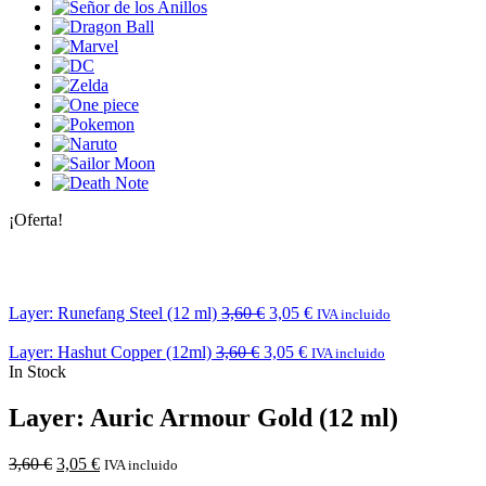
¡Oferta!
Layer: Runefang Steel (12 ml)
3,60
€
3,05
€
IVA incluido
Layer: Hashut Copper (12ml)
3,60
€
3,05
€
IVA incluido
In Stock
Layer: Auric Armour Gold (12 ml)
3,60
€
3,05
€
IVA incluido