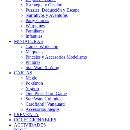
Estrategia y Gestión
Puzzles, Deducción y Escape
Narrativos y Aventuras
Party Games
Wargames
Familiares
Infantiles
MINIATURAS
Games Workshop
Maquetas
Pinceles y Accesorios Modelismo
Pinturas
Star Wars X-Wing
CARTAS
Magic
Pokémon
Yugioh
One Piece Card Game
Star Wars Unlimited
Cardfight!! Vanguard
Accesorios Juegos
PREVENTA
COLECCIONABLES
ACTIVIDADES