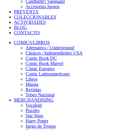
Cardfight!! Vanguard
Accesorios Juegos
PREVENTA
COLECCIONABLES
ACTIVIDADES
BLOG
CONTACTO
COMICS/LIBROS
Alternativo / Underground
Clasicos / Independientes USA
Comic Book DC
Comic Book Marvel
Cómic Europeo
Comic Latinoamericano
Libros
Manga
Revistas
Tebeo Nacional
MERCHANDISING
Vocaloid
Puzzles
Star Wars
Harry Potter
Juego de Tronos