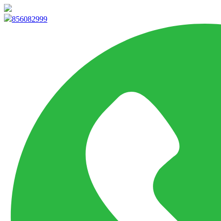
info@marketpvp.es
856082999