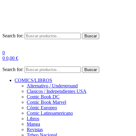
Envío Gratis a partir de 100€ para Península
Las entregas pueden sufrir demoras por alta demanda en las
empresas de mensajería.
Search for:
Buscar
0
0
0,00
€
Search for:
Buscar
COMICS/LIBROS
Alternativo / Underground
Clasicos / Independientes USA
Comic Book DC
Comic Book Marvel
Cómic Europeo
Comic Latinoamericano
Libros
Manga
Revistas
Tebeo Nacional