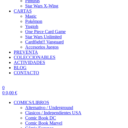
Pinturas
Star Wars X-Wing
CARTAS
Magic
Pokémon
Yugioh
One Piece Card Game
Star Wars Unlimited
Cardfight!! Vanguard
Accesorios Juegos
PREVENTA
COLECCIONABLES
ACTIVIDADES
BLOG
CONTACTO
0
0
0,00
€
COMICS/LIBROS
Alternativo / Underground
Clasicos / Independientes USA
Comic Book DC
Comic Book Marvel