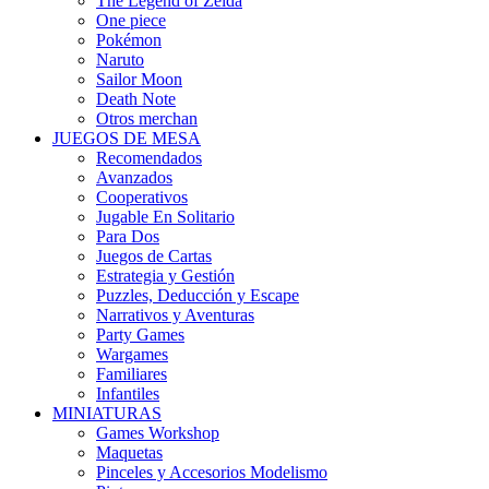
The Legend of Zelda
One piece
Pokémon
Naruto
Sailor Moon
Death Note
Otros merchan
JUEGOS DE MESA
Recomendados
Avanzados
Cooperativos
Jugable En Solitario
Para Dos
Juegos de Cartas
Estrategia y Gestión
Puzzles, Deducción y Escape
Narrativos y Aventuras
Party Games
Wargames
Familiares
Infantiles
MINIATURAS
Games Workshop
Maquetas
Pinceles y Accesorios Modelismo