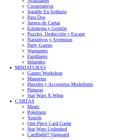
Avanzados
Cooperativos
Jugable En Solitario
Para Dos
Juegos de Cartas
Estrategia y Gestión
Puzzles, Deducción y Escape
Narrativos y Aventuras
Party Games
Wargames
Familiares
Infantiles
MINIATURAS
Games Workshop
Maquetas
Pinceles y Accesorios Modelismo
Pinturas
Star Wars X-Wing
CARTAS
Magic
Pokémon
Yugioh
One Piece Card Game
Star Wars Unlimited
Cardfight!! Vanguard