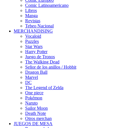
Cómic Europeo
Comic Latinoamericano
Libros
Manga
Revistas
Tebeo Nacional
MERCHANDISING
Vocaloid
Puzzles
Star Wars
Harry Potter
Juego de Tronos
The Walking Dead
Señor de los anillos / Hobbit
Dragon Ball
Marvel
DC
The Legend of Zelda
One piece
Pokémon
Naruto
Sailor Moon
Death Note
Otros merchan
JUEGOS DE MESA