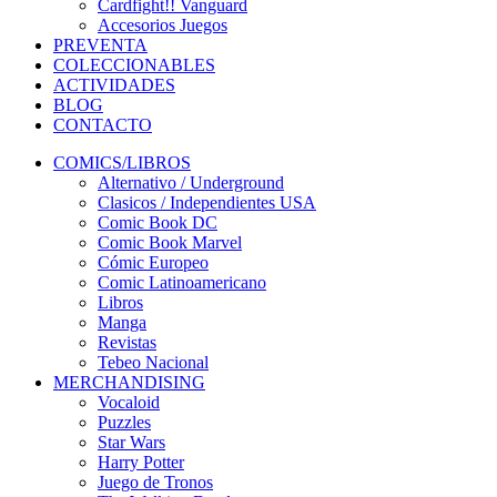
Cardfight!! Vanguard
Accesorios Juegos
PREVENTA
COLECCIONABLES
ACTIVIDADES
BLOG
CONTACTO
COMICS/LIBROS
Alternativo / Underground
Clasicos / Independientes USA
Comic Book DC
Comic Book Marvel
Cómic Europeo
Comic Latinoamericano
Libros
Manga
Revistas
Tebeo Nacional
MERCHANDISING
Vocaloid
Puzzles
Star Wars
Harry Potter
Juego de Tronos