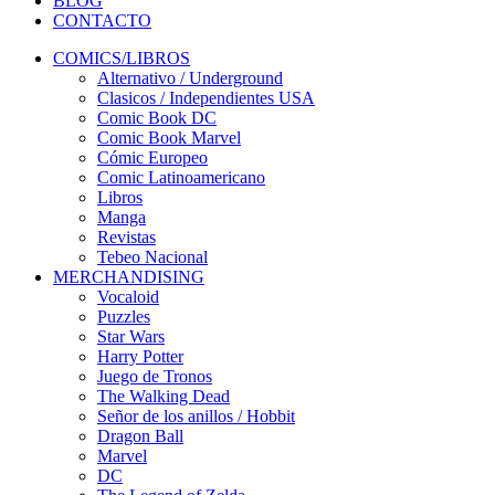
BLOG
CONTACTO
COMICS/LIBROS
Alternativo / Underground
Clasicos / Independientes USA
Comic Book DC
Comic Book Marvel
Cómic Europeo
Comic Latinoamericano
Libros
Manga
Revistas
Tebeo Nacional
MERCHANDISING
Vocaloid
Puzzles
Star Wars
Harry Potter
Juego de Tronos
The Walking Dead
Señor de los anillos / Hobbit
Dragon Ball
Marvel
DC