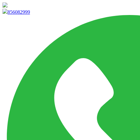
info@marketpvp.es
856082999