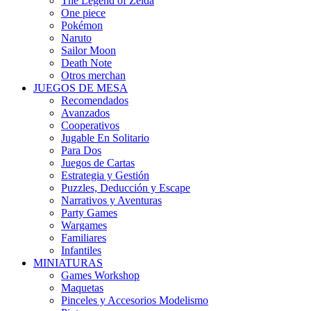
The Legend of Zelda
One piece
Pokémon
Naruto
Sailor Moon
Death Note
Otros merchan
JUEGOS DE MESA
Recomendados
Avanzados
Cooperativos
Jugable En Solitario
Para Dos
Juegos de Cartas
Estrategia y Gestión
Puzzles, Deducción y Escape
Narrativos y Aventuras
Party Games
Wargames
Familiares
Infantiles
MINIATURAS
Games Workshop
Maquetas
Pinceles y Accesorios Modelismo