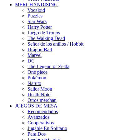
MERCHANDISING
Vocaloid
Puzzles
Star Wars
Harry Potter
Juego de Tronos
The Walking Dead
Señor de los anillos / Hobbit
Dragon Ball
Marvel
DC
The Legend of Zelda
One piece
Pokémon
Naruto
Sailor Moon
Death Note
Otros merchan
JUEGOS DE MESA
Recomendados
Avanzados
Cooperativos
Jugable En Solitario
Para Dos
Juegos de Cartas