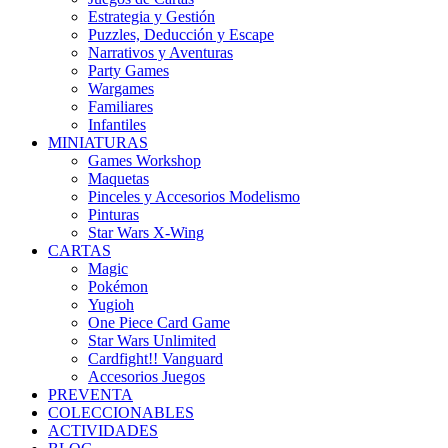
Estrategia y Gestión
Puzzles, Deducción y Escape
Narrativos y Aventuras
Party Games
Wargames
Familiares
Infantiles
MINIATURAS
Games Workshop
Maquetas
Pinceles y Accesorios Modelismo
Pinturas
Star Wars X-Wing
CARTAS
Magic
Pokémon
Yugioh
One Piece Card Game
Star Wars Unlimited
Cardfight!! Vanguard
Accesorios Juegos
PREVENTA
COLECCIONABLES
ACTIVIDADES