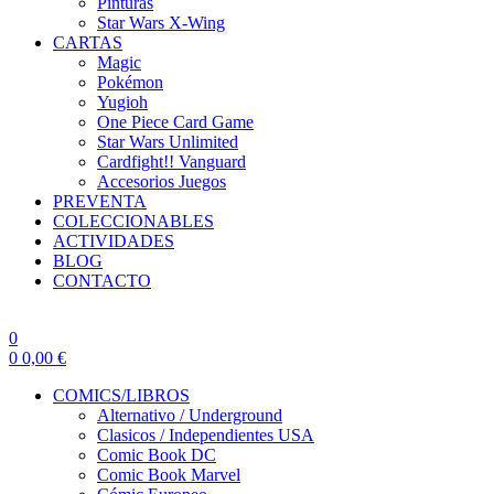
Pinturas
Star Wars X-Wing
CARTAS
Magic
Pokémon
Yugioh
One Piece Card Game
Star Wars Unlimited
Cardfight!! Vanguard
Accesorios Juegos
PREVENTA
COLECCIONABLES
ACTIVIDADES
BLOG
CONTACTO
0
0
0,00
€
COMICS/LIBROS
Alternativo / Underground
Clasicos / Independientes USA
Comic Book DC
Comic Book Marvel