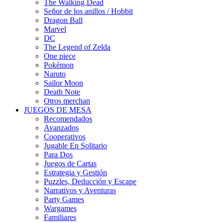
The Walking Dead
Señor de los anillos / Hobbit
Dragon Ball
Marvel
DC
The Legend of Zelda
One piece
Pokémon
Naruto
Sailor Moon
Death Note
Otros merchan
JUEGOS DE MESA
Recomendados
Avanzados
Cooperativos
Jugable En Solitario
Para Dos
Juegos de Cartas
Estrategia y Gestión
Puzzles, Deducción y Escape
Narrativos y Aventuras
Party Games
Wargames
Familiares