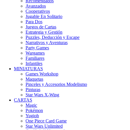
Recomendados
Avanzados
Cooperativos
Jugable En Solitario
Para Dos
Juegos de Cartas
Estrategia y Gestión
Puzzles, Deducción y Escape
Narrativos y Aventuras
Party Games
Wargames
Familiares
Infantiles
MINIATURAS
Games Workshop
Maquetas
Pinceles y Accesorios Modelismo
Pinturas
Star Wars X-Wing
CARTAS
Magic
Pokémon
Yugioh
One Piece Card Game
Star Wars Unlimited