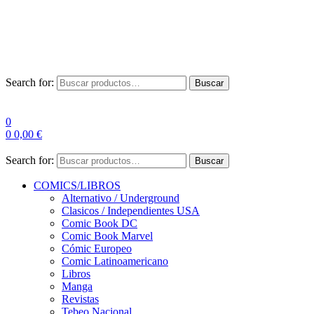
Envío Gratis a partir de 100€ para Península
Las entregas pueden sufrir demoras por alta demanda en las
empresas de mensajería.
Search for:
Buscar
0
0
0,00
€
Search for:
Buscar
COMICS/LIBROS
Alternativo / Underground
Clasicos / Independientes USA
Comic Book DC
Comic Book Marvel
Cómic Europeo
Comic Latinoamericano
Libros
Manga
Revistas
Tebeo Nacional