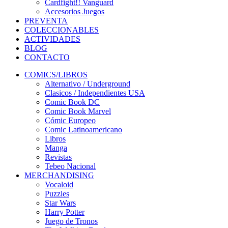
Cardfight!! Vanguard
Accesorios Juegos
PREVENTA
COLECCIONABLES
ACTIVIDADES
BLOG
CONTACTO
COMICS/LIBROS
Alternativo / Underground
Clasicos / Independientes USA
Comic Book DC
Comic Book Marvel
Cómic Europeo
Comic Latinoamericano
Libros
Manga
Revistas
Tebeo Nacional
MERCHANDISING
Vocaloid
Puzzles
Star Wars
Harry Potter
Juego de Tronos