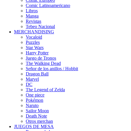
Cómic Europeo
Comic Latinoamericano
Libros
Manga
Revistas
Tebeo Nacional
MERCHANDISING
Vocaloid
Puzzles
Star Wars
Harry Potter
Juego de Tronos
The Walking Dead
Señor de los anillos / Hobbit
Dragon Ball
Marvel
DC
The Legend of Zelda
One piece
Pokémon
Naruto
Sailor Moon
Death Note
Otros merchan
JUEGOS DE MESA