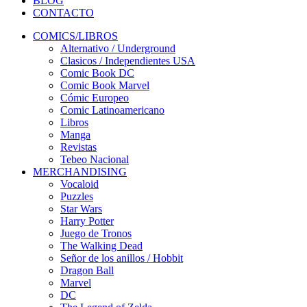
BLOG
CONTACTO
COMICS/LIBROS
Alternativo / Underground
Clasicos / Independientes USA
Comic Book DC
Comic Book Marvel
Cómic Europeo
Comic Latinoamericano
Libros
Manga
Revistas
Tebeo Nacional
MERCHANDISING
Vocaloid
Puzzles
Star Wars
Harry Potter
Juego de Tronos
The Walking Dead
Señor de los anillos / Hobbit
Dragon Ball
Marvel
DC