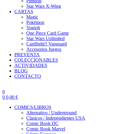
Pinturas
Star Wars X-Wing
CARTAS
Magic
Pokémon
Yugioh
One Piece Card Game
Star Wars Unlimited
Cardfight!! Vanguard
Accesorios Juegos
PREVENTA
COLECCIONABLES
ACTIVIDADES
BLOG
CONTACTO
0
0
0,00
€
COMICS/LIBROS
Alternativo / Underground
Clasicos / Independientes USA
Comic Book DC
Comic Book Marvel