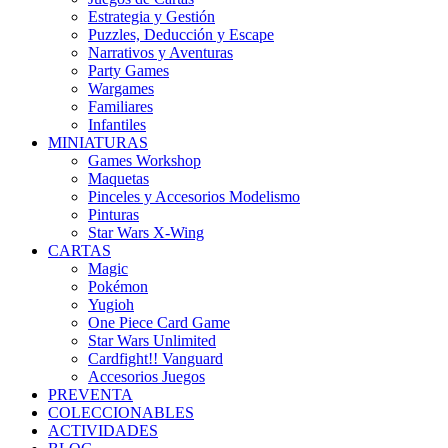
Estrategia y Gestión
Puzzles, Deducción y Escape
Narrativos y Aventuras
Party Games
Wargames
Familiares
Infantiles
MINIATURAS
Games Workshop
Maquetas
Pinceles y Accesorios Modelismo
Pinturas
Star Wars X-Wing
CARTAS
Magic
Pokémon
Yugioh
One Piece Card Game
Star Wars Unlimited
Cardfight!! Vanguard
Accesorios Juegos
PREVENTA
COLECCIONABLES
ACTIVIDADES