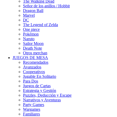
The Walking Dead
Señor de los anillos / Hobbit
Dragon Ball
Marvel
DC
The Legend of Zelda
One piece
Pokémon
Naruto
Sailor Moon
Death Note
Otros merchan
JUEGOS DE MESA
Recomendados
Avanzados
Cooperativos
Jugable En Solitario
Para Dos
Juegos de Cartas
Estrategia y Gestión
Puzzles, Deducción y Escape
Narrativos y Aventuras
Party Games
Wargames
Familiares