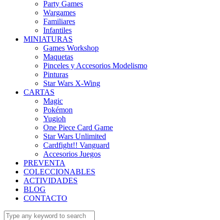
Party Games
Wargames
Familiares
Infantiles
MINIATURAS
Games Workshop
Maquetas
Pinceles y Accesorios Modelismo
Pinturas
Star Wars X-Wing
CARTAS
Magic
Pokémon
Yugioh
One Piece Card Game
Star Wars Unlimited
Cardfight!! Vanguard
Accesorios Juegos
PREVENTA
COLECCIONABLES
ACTIVIDADES
BLOG
CONTACTO