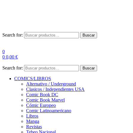
Envío Gratis a partir de 100€ para Península
Las entregas pueden sufrir demoras por alta demanda en las
empresas de mensajería.
Search for:
Buscar
0
0
0,00
€
Search for:
Buscar
COMICS/LIBROS
Alternativo / Underground
Clasicos / Independientes USA
Comic Book DC
Comic Book Marvel
Cómic Europeo
Comic Latinoamericano
Libros
Manga
Revistas
Tebeo Nacional