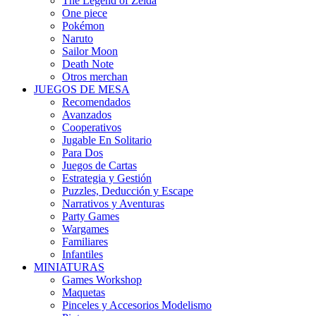
The Legend of Zelda
One piece
Pokémon
Naruto
Sailor Moon
Death Note
Otros merchan
JUEGOS DE MESA
Recomendados
Avanzados
Cooperativos
Jugable En Solitario
Para Dos
Juegos de Cartas
Estrategia y Gestión
Puzzles, Deducción y Escape
Narrativos y Aventuras
Party Games
Wargames
Familiares
Infantiles
MINIATURAS
Games Workshop
Maquetas
Pinceles y Accesorios Modelismo