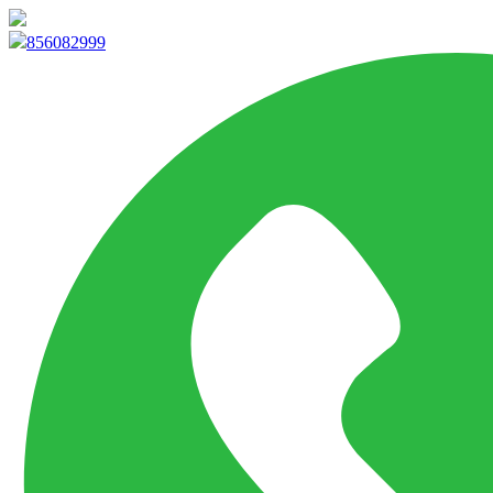
info@marketpvp.es
856082999