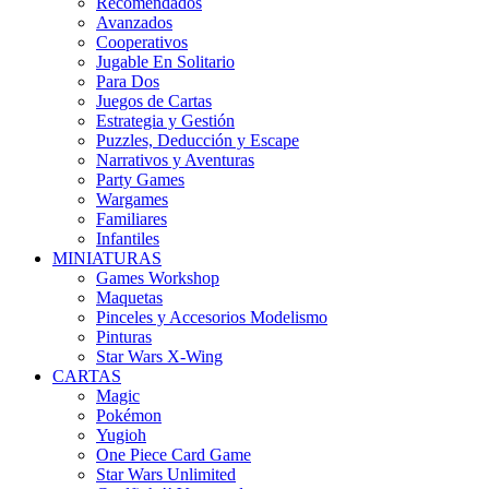
Recomendados
Avanzados
Cooperativos
Jugable En Solitario
Para Dos
Juegos de Cartas
Estrategia y Gestión
Puzzles, Deducción y Escape
Narrativos y Aventuras
Party Games
Wargames
Familiares
Infantiles
MINIATURAS
Games Workshop
Maquetas
Pinceles y Accesorios Modelismo
Pinturas
Star Wars X-Wing
CARTAS
Magic
Pokémon
Yugioh
One Piece Card Game
Star Wars Unlimited