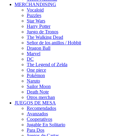
MERCHANDISING
Vocaloid
Puzzles
Star Wars
Harry Potter
Juego de Tronos
The Walking Dead
Señor de los anillos / Hobbit
Dragon Ball
Marvel
DC
The Legend of Zelda
One piece
Pokémon
Naruto
Sailor Moon
Death Note
Otros merchan
JUEGOS DE MESA
Recomendados
Avanzados
Cooperativos
Jugable En Solitario
Para Dos
Juegos de Cartas