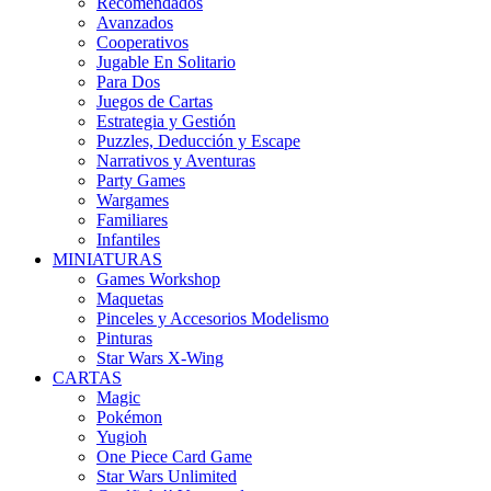
Recomendados
Avanzados
Cooperativos
Jugable En Solitario
Para Dos
Juegos de Cartas
Estrategia y Gestión
Puzzles, Deducción y Escape
Narrativos y Aventuras
Party Games
Wargames
Familiares
Infantiles
MINIATURAS
Games Workshop
Maquetas
Pinceles y Accesorios Modelismo
Pinturas
Star Wars X-Wing
CARTAS
Magic
Pokémon
Yugioh
One Piece Card Game
Star Wars Unlimited