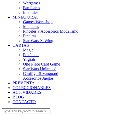
Wargames
Familiares
Infantiles
MINIATURAS
Games Workshop
Maquetas
Pinceles y Accesorios Modelismo
Pinturas
Star Wars X-Wing
CARTAS
Magic
Pokémon
Yugioh
One Piece Card Game
Star Wars Unlimited
Cardfight!! Vanguard
Accesorios Juegos
PREVENTA
COLECCIONABLES
ACTIVIDADES
BLOG
CONTACTO