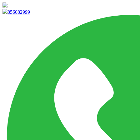
info@marketpvp.es
856082999