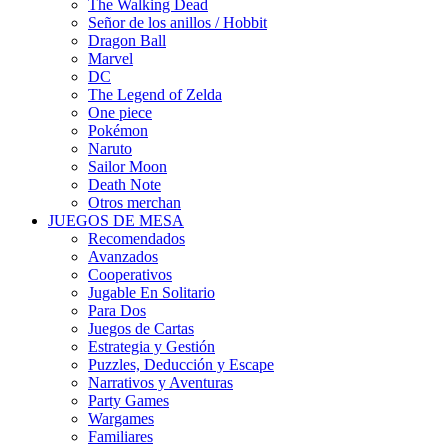
The Walking Dead
Señor de los anillos / Hobbit
Dragon Ball
Marvel
DC
The Legend of Zelda
One piece
Pokémon
Naruto
Sailor Moon
Death Note
Otros merchan
JUEGOS DE MESA
Recomendados
Avanzados
Cooperativos
Jugable En Solitario
Para Dos
Juegos de Cartas
Estrategia y Gestión
Puzzles, Deducción y Escape
Narrativos y Aventuras
Party Games
Wargames
Familiares