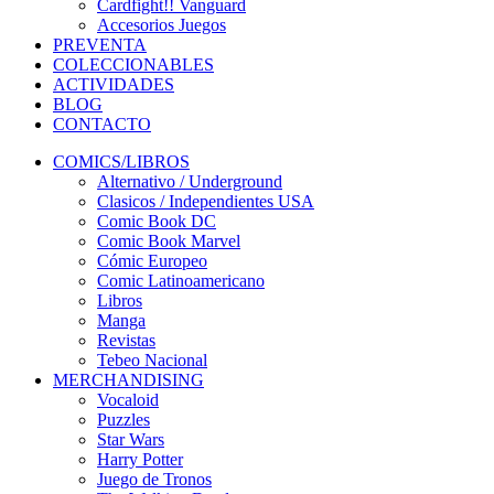
Cardfight!! Vanguard
Accesorios Juegos
PREVENTA
COLECCIONABLES
ACTIVIDADES
BLOG
CONTACTO
COMICS/LIBROS
Alternativo / Underground
Clasicos / Independientes USA
Comic Book DC
Comic Book Marvel
Cómic Europeo
Comic Latinoamericano
Libros
Manga
Revistas
Tebeo Nacional
MERCHANDISING
Vocaloid
Puzzles
Star Wars
Harry Potter
Juego de Tronos