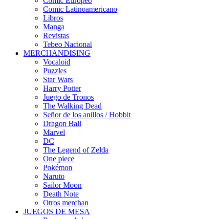
Cómic Europeo
Comic Latinoamericano
Libros
Manga
Revistas
Tebeo Nacional
MERCHANDISING
Vocaloid
Puzzles
Star Wars
Harry Potter
Juego de Tronos
The Walking Dead
Señor de los anillos / Hobbit
Dragon Ball
Marvel
DC
The Legend of Zelda
One piece
Pokémon
Naruto
Sailor Moon
Death Note
Otros merchan
JUEGOS DE MESA