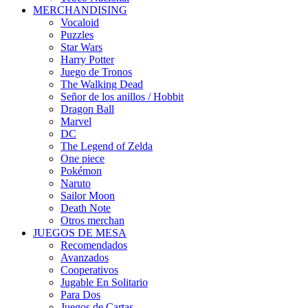
MERCHANDISING
Vocaloid
Puzzles
Star Wars
Harry Potter
Juego de Tronos
The Walking Dead
Señor de los anillos / Hobbit
Dragon Ball
Marvel
DC
The Legend of Zelda
One piece
Pokémon
Naruto
Sailor Moon
Death Note
Otros merchan
JUEGOS DE MESA
Recomendados
Avanzados
Cooperativos
Jugable En Solitario
Para Dos
Juegos de Cartas