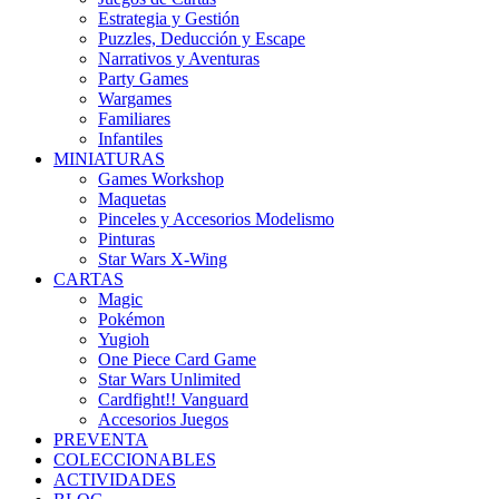
Estrategia y Gestión
Puzzles, Deducción y Escape
Narrativos y Aventuras
Party Games
Wargames
Familiares
Infantiles
MINIATURAS
Games Workshop
Maquetas
Pinceles y Accesorios Modelismo
Pinturas
Star Wars X-Wing
CARTAS
Magic
Pokémon
Yugioh
One Piece Card Game
Star Wars Unlimited
Cardfight!! Vanguard
Accesorios Juegos
PREVENTA
COLECCIONABLES
ACTIVIDADES