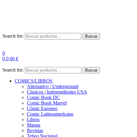
Envío Gratis a partir de 100€ para Península
Las entregas pueden sufrir demoras por alta demanda en las
empresas de mensajería.
Search for:
Buscar
0
0
0,00
€
Search for:
Buscar
COMICS/LIBROS
Alternativo / Underground
Clasicos / Independientes USA
Comic Book DC
Comic Book Marvel
Cómic Europeo
Comic Latinoamericano
Libros
Manga
Revistas
Tebeo Nacional