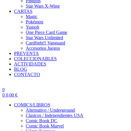
Pinturas
Star Wars X-Wing
CARTAS
Magic
Pokémon
Yugioh
One Piece Card Game
Star Wars Unlimited
Cardfight!! Vanguard
Accesorios Juegos
PREVENTA
COLECCIONABLES
ACTIVIDADES
BLOG
CONTACTO
0
0
0,00
€
COMICS/LIBROS
Alternativo / Underground
Clasicos / Independientes USA
Comic Book DC
Comic Book Marvel