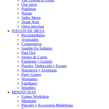
The Legend of Zelda
One piece
Pokémon
Naruto
Sailor Moon
Death Note
Otros merchan
JUEGOS DE MESA
Recomendados
Avanzados
Cooperativos
Jugable En Solitario
Para Dos
Juegos de Cartas
Estrategia y Gestión
Puzzles, Deducción y Escape
Narrativos y Aventuras
Party Games
Wargames
Familiares
Infantiles
MINIATURAS
Games Workshop
Maquetas
Pinceles y Accesorios Modelismo