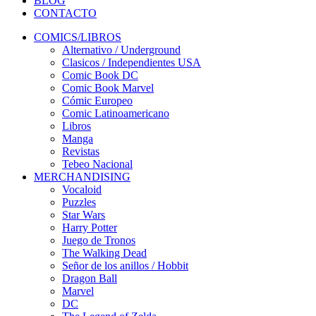
BLOG
CONTACTO
COMICS/LIBROS
Alternativo / Underground
Clasicos / Independientes USA
Comic Book DC
Comic Book Marvel
Cómic Europeo
Comic Latinoamericano
Libros
Manga
Revistas
Tebeo Nacional
MERCHANDISING
Vocaloid
Puzzles
Star Wars
Harry Potter
Juego de Tronos
The Walking Dead
Señor de los anillos / Hobbit
Dragon Ball
Marvel
DC