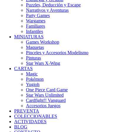
Puzzles, Deducción y Escape
Narrativos y Aventuras
Party Games
Wargames
Familiares
Infantiles
MINIATURAS
Games Workshop
Maquetas
Pinceles y Accesorios Modelismo
Pinturas
Star Wars X-Wing
CARTAS
Magic
Pokémon
Yugioh
One Piece Card Game
Star Wars Unlimited
Cardfight!! Vanguard
Accesorios Juegos
PREVENTA
COLECCIONABLES
ACTIVIDADES
BLOG