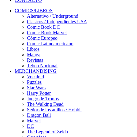
CONTACTO
COMICS/LIBROS
Alternativo / Underground
Clasicos / Independientes USA
Comic Book DC
Comic Book Marvel
Cómic Europeo
Comic Latinoamericano
Libros
Manga
Revistas
Tebeo Nacional
MERCHANDISING
Vocaloid
Puzzles
Star Wars
Harry Potter
Juego de Tronos
The Walking Dead
Señor de los anillos / Hobbit
Dragon Ball
Marvel
DC
The Legend of Zelda