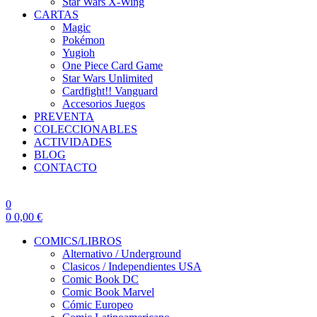
Star Wars X-Wing
CARTAS
Magic
Pokémon
Yugioh
One Piece Card Game
Star Wars Unlimited
Cardfight!! Vanguard
Accesorios Juegos
PREVENTA
COLECCIONABLES
ACTIVIDADES
BLOG
CONTACTO
0
0
0,00
€
COMICS/LIBROS
Alternativo / Underground
Clasicos / Independientes USA
Comic Book DC
Comic Book Marvel
Cómic Europeo