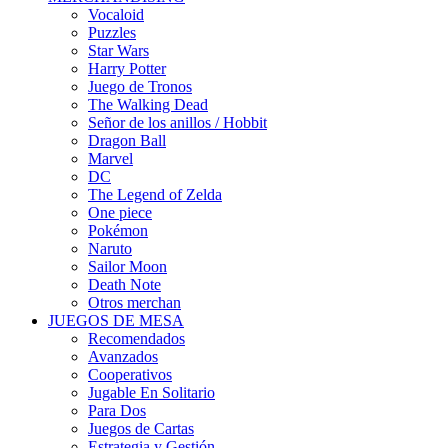
Vocaloid
Puzzles
Star Wars
Harry Potter
Juego de Tronos
The Walking Dead
Señor de los anillos / Hobbit
Dragon Ball
Marvel
DC
The Legend of Zelda
One piece
Pokémon
Naruto
Sailor Moon
Death Note
Otros merchan
JUEGOS DE MESA
Recomendados
Avanzados
Cooperativos
Jugable En Solitario
Para Dos
Juegos de Cartas
Estrategia y Gestión