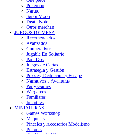
One piece
Pokémon
Naruto
Sailor Moon
Death Note
Otros merchan
JUEGOS DE MESA
Recomendados
Avanzados
Cooperativos
Jugable En Solitario
Para Dos
Juegos de Cartas
Estrategia y Gestión
Puzzles, Deducción y Escape
Narrativos y Aventuras
Party Games
Wargames
Familiares
Infantiles
MINIATURAS
Games Workshop
Maquetas
Pinceles y Accesorios Modelismo
Pinturas