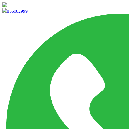
info@marketpvp.es
856082999