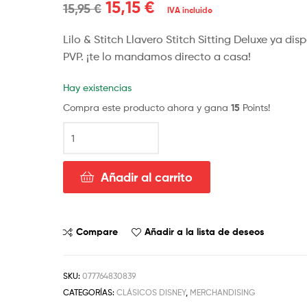
15,15
€
15,95
€
IVA incluido
Lilo & Stitch Llavero Stitch Sitting Deluxe ya di
PVP. ¡te lo mandamos directo a casa!
Hay existencias
Compra este producto ahora y gana
15
Points!
Añadir al carrito
Compare
Añadir a la lista de deseos
SKU:
077764830839
CATEGORÍAS:
CLÁSICOS DISNEY
,
MERCHANDISING