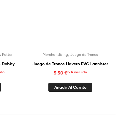
,
y Potter
Merchandising
Juego de Tronos
op Dobby
Juego de Tronos Llavero PVC Lannister
ido
5,50
€
IVA incluido
Añadir Al Carrito