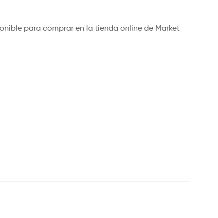
15,95
7,95
€
€
7,55
15,15
€
€
IVA
IVA
incluido
incluido
sponible para comprar en la tienda online de Market