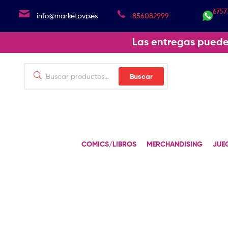
6757
info@marketpvp.es
856082999
Las entregas puede
Buscar
COMICS/LIBROS
MERCHANDISING
JUE