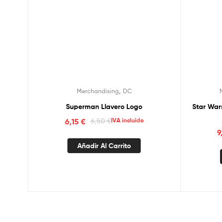
,
Merchandising
DC
Superman Llavero Logo
Star War
6,15
€
6,50
€
IVA incluido
9
Añadir Al Carrito