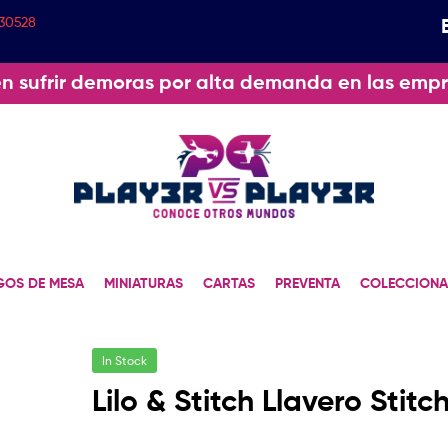
30528
n sufrir demoras por alta demanda en las empr
GOS DE MESA
MINIATURAS
CARTAS
PREVENTA
COLECCIONA
In Stock
Lilo & Stitch Llavero Stitc