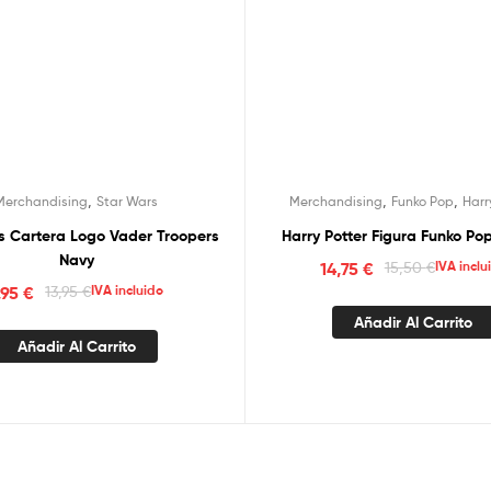
,
,
,
Merchandising
Star Wars
Merchandising
Funko Pop
Harr
s Cartera Logo Vader Troopers
Harry Potter Figura Funko P
Navy
14,75
€
15,50
€
IVA inclu
,95
€
13,95
€
IVA incluido
Añadir Al Carrito
Añadir Al Carrito