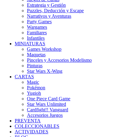
Estrategia y Gestión
Puzzles, Deducción y Escape
Narrativos y Aventuras
Party Games
Wargames
Familiares
Infantiles
MINIATURAS
Games Workshop
Maquetas
Pinceles y Accesorios Modelismo
Pinturas
Star Wars X-Wing
CARTAS
Magic
Pokémon
Yugioh
One Piece Card Game
Star Wars Unlimited
Cardfight!! Vanguard
Accesorios Juegos
PREVENTA
COLECCIONABLES
ACTIVIDADES