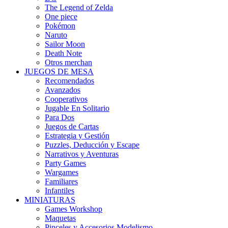
The Legend of Zelda
One piece
Pokémon
Naruto
Sailor Moon
Death Note
Otros merchan
JUEGOS DE MESA
Recomendados
Avanzados
Cooperativos
Jugable En Solitario
Para Dos
Juegos de Cartas
Estrategia y Gestión
Puzzles, Deducción y Escape
Narrativos y Aventuras
Party Games
Wargames
Familiares
Infantiles
MINIATURAS
Games Workshop
Maquetas
Pinceles y Accesorios Modelismo