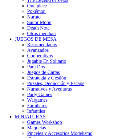
The Legend of Zelda
One piece
Pokémon
Naruto
Sailor Moon
Death Note
Otros merchan
JUEGOS DE MESA
Recomendados
Avanzados
Cooperativos
Jugable En Solitario
Para Dos
Juegos de Cartas
Estrategia y Gestión
Puzzles, Deducción y Escape
Narrativos y Aventuras
Party Games
Wargames
Familiares
Infantiles
MINIATURAS
Games Workshop
Maquetas
Pinceles y Accesorios Modelismo