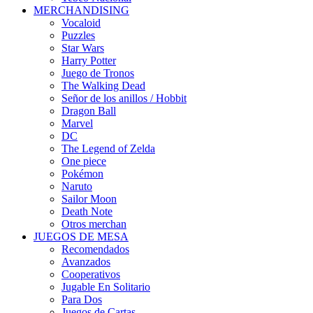
MERCHANDISING
Vocaloid
Puzzles
Star Wars
Harry Potter
Juego de Tronos
The Walking Dead
Señor de los anillos / Hobbit
Dragon Ball
Marvel
DC
The Legend of Zelda
One piece
Pokémon
Naruto
Sailor Moon
Death Note
Otros merchan
JUEGOS DE MESA
Recomendados
Avanzados
Cooperativos
Jugable En Solitario
Para Dos
Juegos de Cartas