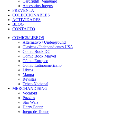
Cardfight!! Vanguard
Accesorios Juegos
PREVENTA
COLECCIONABLES
ACTIVIDADES
BLOG
CONTACTO
COMICS/LIBROS
Alternativo / Underground
Clasicos / Independientes USA
Comic Book DC
Comic Book Marvel
Cómic Europeo
Comic Latinoamericano
Libros
Manga
Revistas
Tebeo Nacional
MERCHANDISING
Vocaloid
Puzzles
Star Wars
Harry Potter
Juego de Tronos