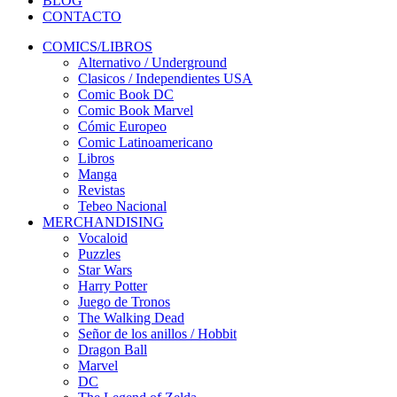
BLOG
CONTACTO
COMICS/LIBROS
Alternativo / Underground
Clasicos / Independientes USA
Comic Book DC
Comic Book Marvel
Cómic Europeo
Comic Latinoamericano
Libros
Manga
Revistas
Tebeo Nacional
MERCHANDISING
Vocaloid
Puzzles
Star Wars
Harry Potter
Juego de Tronos
The Walking Dead
Señor de los anillos / Hobbit
Dragon Ball
Marvel
DC