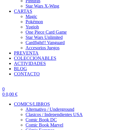
Pinturas
Star Wars X-Wing
CARTAS
Magic
Pokémon
Yugioh
One Piece Card Game
Star Wars Unlimited
Cardfight!! Vanguard
Accesorios Juegos
PREVENTA
COLECCIONABLES
ACTIVIDADES
BLOG
CONTACTO
0
0
0,00
€
COMICS/LIBROS
Alternativo / Underground
Clasicos / Independientes USA
Comic Book DC
Comic Book Marvel