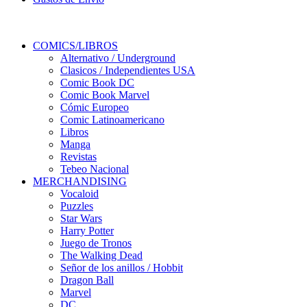
COMICS/LIBROS
Alternativo / Underground
Clasicos / Independientes USA
Comic Book DC
Comic Book Marvel
Cómic Europeo
Comic Latinoamericano
Libros
Manga
Revistas
Tebeo Nacional
MERCHANDISING
Vocaloid
Puzzles
Star Wars
Harry Potter
Juego de Tronos
The Walking Dead
Señor de los anillos / Hobbit
Dragon Ball
Marvel
DC