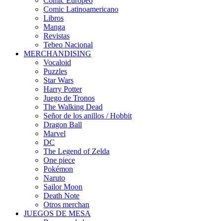
Cómic Europeo
Comic Latinoamericano
Libros
Manga
Revistas
Tebeo Nacional
MERCHANDISING
Vocaloid
Puzzles
Star Wars
Harry Potter
Juego de Tronos
The Walking Dead
Señor de los anillos / Hobbit
Dragon Ball
Marvel
DC
The Legend of Zelda
One piece
Pokémon
Naruto
Sailor Moon
Death Note
Otros merchan
JUEGOS DE MESA