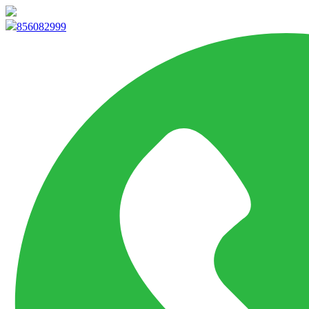
info@marketpvp.es
856082999