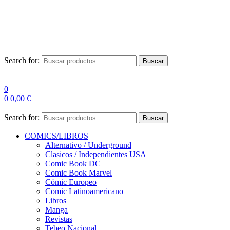
Envío Gratis a partir de 100€ para Península
Las entregas pueden sufrir demoras por alta demanda en las
empresas de mensajería.
Search for:
Buscar
0
0
0,00
€
Search for:
Buscar
COMICS/LIBROS
Alternativo / Underground
Clasicos / Independientes USA
Comic Book DC
Comic Book Marvel
Cómic Europeo
Comic Latinoamericano
Libros
Manga
Revistas
Tebeo Nacional