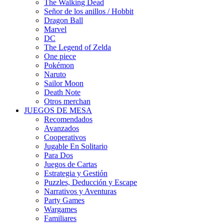
The Walking Dead
Señor de los anillos / Hobbit
Dragon Ball
Marvel
DC
The Legend of Zelda
One piece
Pokémon
Naruto
Sailor Moon
Death Note
Otros merchan
JUEGOS DE MESA
Recomendados
Avanzados
Cooperativos
Jugable En Solitario
Para Dos
Juegos de Cartas
Estrategia y Gestión
Puzzles, Deducción y Escape
Narrativos y Aventuras
Party Games
Wargames
Familiares