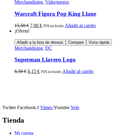
Merchandising
,
Videojuegos
Warcraft Figura Pop King Llane
15,50
€
7,00
€
Añadir al carrito
IVA incluido
¡Oferta!
Añadir a la lista de deseos
Compare
Vista rápida
Merchandising
,
DC
Superman Llavero Logo
6,50
€
6,15
€
Añadir al carrito
IVA incluido
Calle Descalzos, 1,
11401 Jerez de la Frontera, Cádiz
Twitter
Facebook-f
Vimeo
Youtube
Yelp
Tienda
Mi cuenta