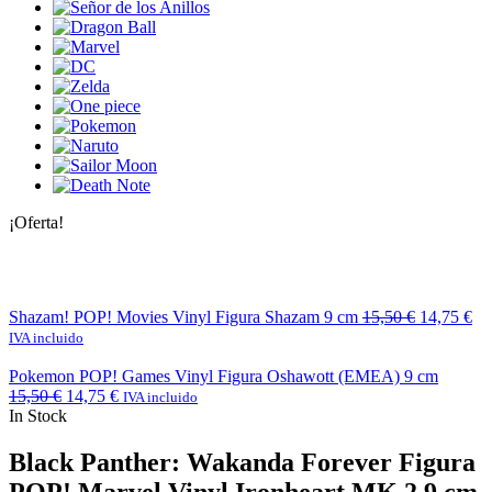
¡Oferta!
Shazam! POP! Movies Vinyl Figura Shazam 9 cm
15,50
€
14,75
€
IVA incluido
Pokemon POP! Games Vinyl Figura Oshawott (EMEA) 9 cm
15,50
€
14,75
€
IVA incluido
In Stock
Black Panther: Wakanda Forever Figura
POP! Marvel Vinyl Ironheart MK 2 9 cm