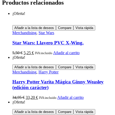
Productos relacionados
¡Oferta!
Añadir a la lista de deseos
Compare
Vista rápida
Merchandising
,
Star Wars
Star Wars: Llavero PVC X-Wing.
5,50
€
5,25
€
Añadir al carrito
IVA incluido
¡Oferta!
Añadir a la lista de deseos
Compare
Vista rápida
Merchandising
,
Harry Potter
Harry Potter Varita Mágica Ginny Weasley
(edición carácter)
34,95
€
33,20
€
Añadir al carrito
IVA incluido
¡Oferta!
Añadir a la lista de deseos
Compare
Vista rápida