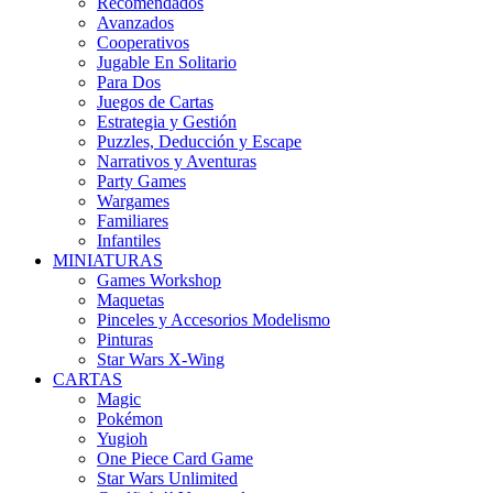
Recomendados
Avanzados
Cooperativos
Jugable En Solitario
Para Dos
Juegos de Cartas
Estrategia y Gestión
Puzzles, Deducción y Escape
Narrativos y Aventuras
Party Games
Wargames
Familiares
Infantiles
MINIATURAS
Games Workshop
Maquetas
Pinceles y Accesorios Modelismo
Pinturas
Star Wars X-Wing
CARTAS
Magic
Pokémon
Yugioh
One Piece Card Game
Star Wars Unlimited