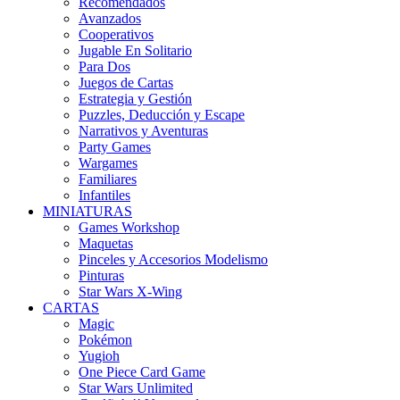
Recomendados
Avanzados
Cooperativos
Jugable En Solitario
Para Dos
Juegos de Cartas
Estrategia y Gestión
Puzzles, Deducción y Escape
Narrativos y Aventuras
Party Games
Wargames
Familiares
Infantiles
MINIATURAS
Games Workshop
Maquetas
Pinceles y Accesorios Modelismo
Pinturas
Star Wars X-Wing
CARTAS
Magic
Pokémon
Yugioh
One Piece Card Game
Star Wars Unlimited