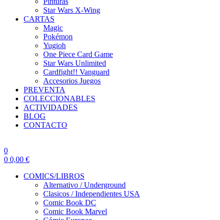
Pinturas
Star Wars X-Wing
CARTAS
Magic
Pokémon
Yugioh
One Piece Card Game
Star Wars Unlimited
Cardfight!! Vanguard
Accesorios Juegos
PREVENTA
COLECCIONABLES
ACTIVIDADES
BLOG
CONTACTO
0
0
0,00
€
COMICS/LIBROS
Alternativo / Underground
Clasicos / Independientes USA
Comic Book DC
Comic Book Marvel