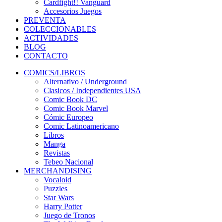
Cardfight!! Vanguard
Accesorios Juegos
PREVENTA
COLECCIONABLES
ACTIVIDADES
BLOG
CONTACTO
COMICS/LIBROS
Alternativo / Underground
Clasicos / Independientes USA
Comic Book DC
Comic Book Marvel
Cómic Europeo
Comic Latinoamericano
Libros
Manga
Revistas
Tebeo Nacional
MERCHANDISING
Vocaloid
Puzzles
Star Wars
Harry Potter
Juego de Tronos