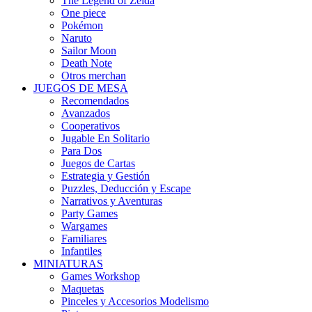
The Legend of Zelda
One piece
Pokémon
Naruto
Sailor Moon
Death Note
Otros merchan
JUEGOS DE MESA
Recomendados
Avanzados
Cooperativos
Jugable En Solitario
Para Dos
Juegos de Cartas
Estrategia y Gestión
Puzzles, Deducción y Escape
Narrativos y Aventuras
Party Games
Wargames
Familiares
Infantiles
MINIATURAS
Games Workshop
Maquetas
Pinceles y Accesorios Modelismo