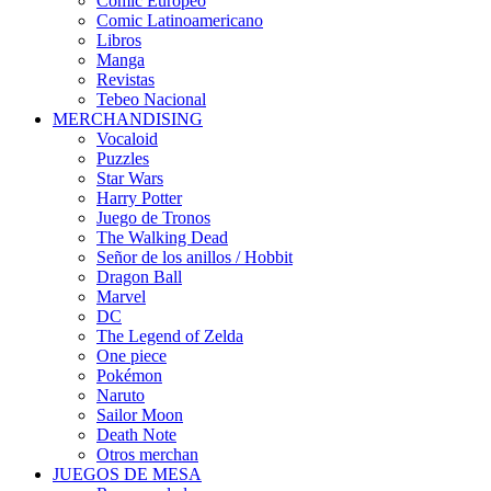
Cómic Europeo
Comic Latinoamericano
Libros
Manga
Revistas
Tebeo Nacional
MERCHANDISING
Vocaloid
Puzzles
Star Wars
Harry Potter
Juego de Tronos
The Walking Dead
Señor de los anillos / Hobbit
Dragon Ball
Marvel
DC
The Legend of Zelda
One piece
Pokémon
Naruto
Sailor Moon
Death Note
Otros merchan
JUEGOS DE MESA