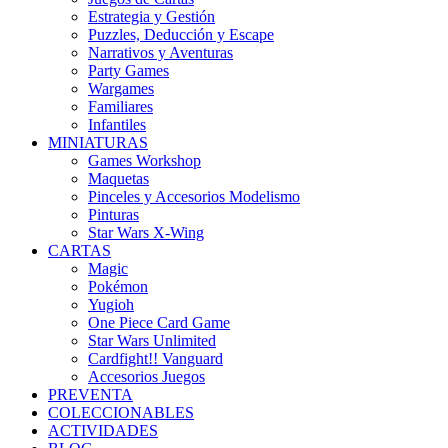
Estrategia y Gestión
Puzzles, Deducción y Escape
Narrativos y Aventuras
Party Games
Wargames
Familiares
Infantiles
MINIATURAS
Games Workshop
Maquetas
Pinceles y Accesorios Modelismo
Pinturas
Star Wars X-Wing
CARTAS
Magic
Pokémon
Yugioh
One Piece Card Game
Star Wars Unlimited
Cardfight!! Vanguard
Accesorios Juegos
PREVENTA
COLECCIONABLES
ACTIVIDADES