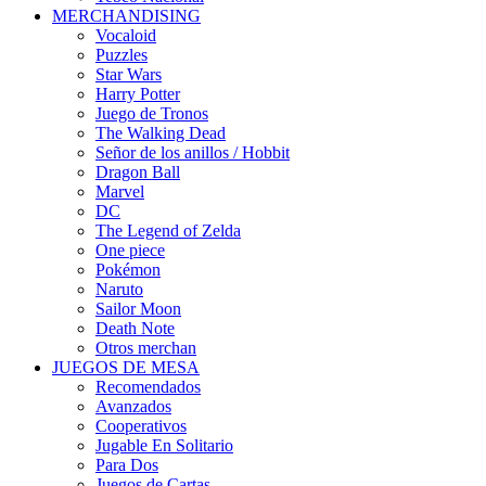
MERCHANDISING
Vocaloid
Puzzles
Star Wars
Harry Potter
Juego de Tronos
The Walking Dead
Señor de los anillos / Hobbit
Dragon Ball
Marvel
DC
The Legend of Zelda
One piece
Pokémon
Naruto
Sailor Moon
Death Note
Otros merchan
JUEGOS DE MESA
Recomendados
Avanzados
Cooperativos
Jugable En Solitario
Para Dos
Juegos de Cartas