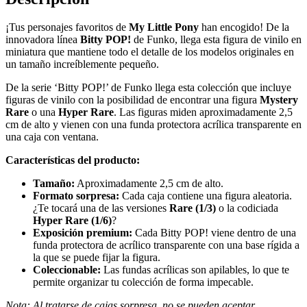
¡Tus personajes favoritos de
My Little Pony
han encogido! De la
innovadora línea
Bitty POP!
de Funko, llega esta figura de vinilo en
miniatura que mantiene todo el detalle de los modelos originales en
un tamaño increíblemente pequeño.
De la serie ‘Bitty POP!’ de Funko llega esta colección que incluye
figuras de vinilo con la posibilidad de encontrar una figura
Mystery
Rare
o una
Hyper Rare
. Las figuras miden aproximadamente 2,5
cm de alto y vienen con una funda protectora acrílica transparente en
una caja con ventana.
Características del producto:
Tamaño:
Aproximadamente 2,5 cm de alto.
Formato sorpresa:
Cada caja contiene una figura aleatoria.
¿Te tocará una de las versiones
Rare (1/3)
o la codiciada
Hyper Rare (1/6)
?
Exposición premium:
Cada Bitty POP! viene dentro de una
funda protectora de acrílico transparente con una base rígida a
la que se puede fijar la figura.
Coleccionable:
Las fundas acrílicas son apilables, lo que te
permite organizar tu colección de forma impecable.
Nota: Al tratarse de cajas sorpresa, no se pueden aceptar