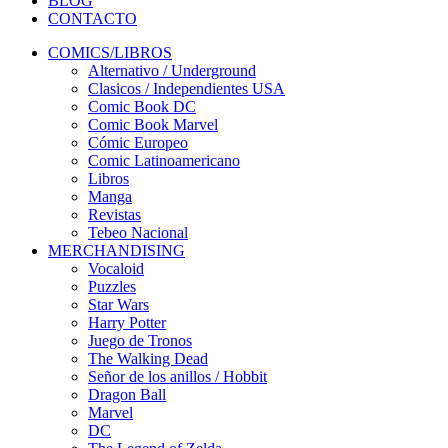
BLOG
CONTACTO
COMICS/LIBROS
Alternativo / Underground
Clasicos / Independientes USA
Comic Book DC
Comic Book Marvel
Cómic Europeo
Comic Latinoamericano
Libros
Manga
Revistas
Tebeo Nacional
MERCHANDISING
Vocaloid
Puzzles
Star Wars
Harry Potter
Juego de Tronos
The Walking Dead
Señor de los anillos / Hobbit
Dragon Ball
Marvel
DC