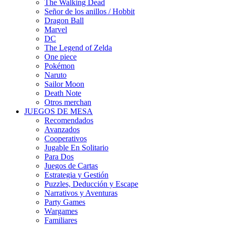
The Walking Dead
Señor de los anillos / Hobbit
Dragon Ball
Marvel
DC
The Legend of Zelda
One piece
Pokémon
Naruto
Sailor Moon
Death Note
Otros merchan
JUEGOS DE MESA
Recomendados
Avanzados
Cooperativos
Jugable En Solitario
Para Dos
Juegos de Cartas
Estrategia y Gestión
Puzzles, Deducción y Escape
Narrativos y Aventuras
Party Games
Wargames
Familiares