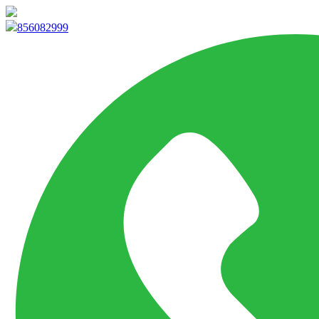
info@marketpvp.es
856082999