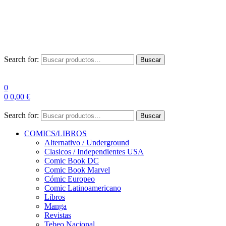
Envío Gratis a partir de 100€ para Península
Las entregas pueden sufrir demoras por alta demanda en las
empresas de mensajería.
Search for:
Buscar
0
0
0,00
€
Search for:
Buscar
COMICS/LIBROS
Alternativo / Underground
Clasicos / Independientes USA
Comic Book DC
Comic Book Marvel
Cómic Europeo
Comic Latinoamericano
Libros
Manga
Revistas
Tebeo Nacional