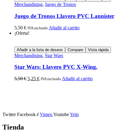
Merchandising
,
Juego de Tronos
Juego de Tronos Llavero PVC Lannister
5,50
€
Añadir al carrito
IVA incluido
¡Oferta!
Añadir a la lista de deseos
Compare
Vista rápida
Merchandising
,
Star Wars
Star Wars: Llavero PVC X-Wing.
5,50
€
5,25
€
Añadir al carrito
IVA incluido
Calle Descalzos, 1,
11401 Jerez de la Frontera, Cádiz
Twitter
Facebook-f
Vimeo
Youtube
Yelp
Tienda