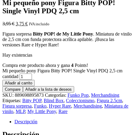
Mi pequeño pony Figura Bitty POP!
Single Vinyl PDQ 2,5 cm
3,95
€
3,75
€
IVA incluido
Figura sorpresa
Bitty POP! de My Little Pony
. Miniatura de vinilo
de 2,5 cm con funda protectora acrílica apilable. ¡Busca las
versiones Rare e Hyper Rare!
Hay existencias
Compra este producto ahora y gana
4
Points!
Mi pequeño pony Figura Bitty POP! Single Vinyl PDQ 2,5 cm
cantidad
Añadir al carrito
Compare
Añadir a la lista de deseos
SKU:
889698895873
Categorías:
Funko Pop
,
Merchandising
Etiquetas:
Bitty POP
,
Blind Box
,
Coleccionismo
,
Figura 2.5cm
,
Figura sorpresa
,
Funko
,
Hyper Rare
,
Merchandising
,
Miniatura de
vinilo
,
MLP
,
My Little Pony
,
Rare
Descripción
Descripción