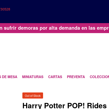
730528
n sufrir demoras por alta demanda en las empr
 DE MESA
MINIATURAS
CARTAS
PREVENTA
COLECCIO
Out of Stock
Harry Potter POP! Rides