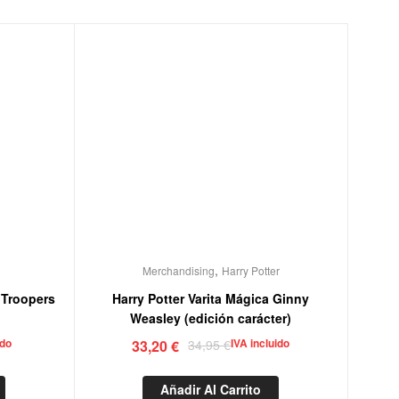
,
s
Merchandising
Harry Potter
 Troopers
Harry Potter Varita Mágica Ginny
Weasley (edición carácter)
ido
IVA incluido
33,20
€
34,95
€
Añadir Al Carrito