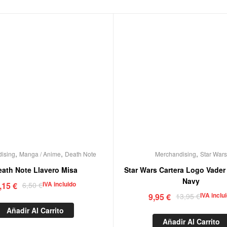
,
,
,
ising
Manga / Anime
Death Note
Merchandising
Star War
eath Note Llavero Misa
Star Wars Cartera Logo Vader
Navy
IVA incluido
,15
€
6,50
€
IVA inclu
9,95
€
13,95
€
Añadir Al Carrito
Añadir Al Carrito