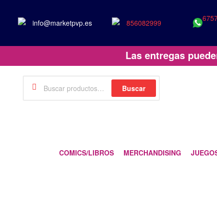
675
info@marketpvp.es
856082999
Las entregas puede
Buscar
COMICS/LIBROS
MERCHANDISING
JUEGOS