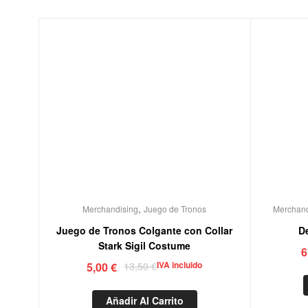
,
Merchandising
Juego de Tronos
Merchand
Juego de Tronos Colgante con Collar
D
Stark Sigil Costume
6
IVA incluido
5,00
€
13,50
€
Añadir Al Carrito