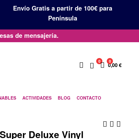
Envío Gratis a partir de 100€ para
Península
esas de mensajería.
0
0
0,00
€
NABLES
ACTIVIDADES
BLOG
CONTACTO
 Super Deluxe Vinyl