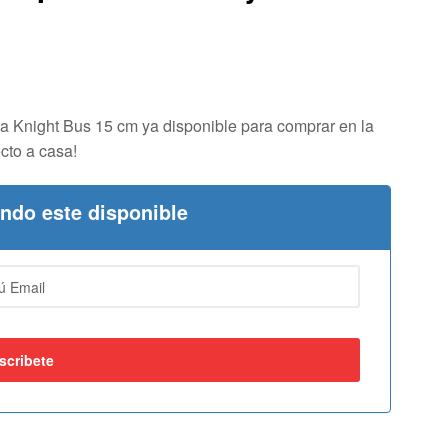
22,95
15,50
€
€
21,80
14,75
€
€
IVA incluido
IVA incluido
a Knight Bus 15 cm ya disponible para comprar en la
cto a casa!
ando este disponible