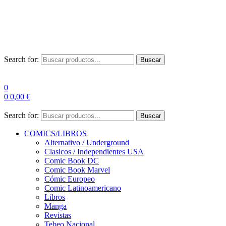
Envío Gratis a partir de 100€ para Península
Las entregas pueden sufrir demoras por alta demanda en las
empresas de mensajería.
Search for:
Buscar
0
0
0,00
€
Search for:
Buscar
COMICS/LIBROS
Alternativo / Underground
Clasicos / Independientes USA
Comic Book DC
Comic Book Marvel
Cómic Europeo
Comic Latinoamericano
Libros
Manga
Revistas
Tebeo Nacional