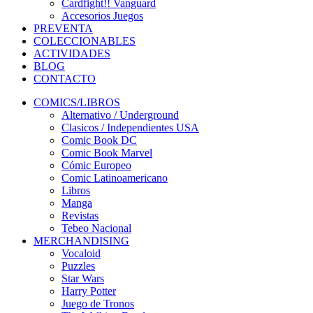
Cardfight!! Vanguard
Accesorios Juegos
PREVENTA
COLECCIONABLES
ACTIVIDADES
BLOG
CONTACTO
COMICS/LIBROS
Alternativo / Underground
Clasicos / Independientes USA
Comic Book DC
Comic Book Marvel
Cómic Europeo
Comic Latinoamericano
Libros
Manga
Revistas
Tebeo Nacional
MERCHANDISING
Vocaloid
Puzzles
Star Wars
Harry Potter
Juego de Tronos