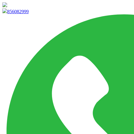
info@marketpvp.es
856082999