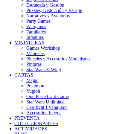
Estrategia y Gestión
Puzzles, Deducción y Escape
Narrativos y Aventuras
Party Games
Wargames
Familiares
Infantiles
MINIATURAS
Games Workshop
Maquetas
Pinceles y Accesorios Modelismo
Pinturas
Star Wars X-Wing
CARTAS
Magic
Pokémon
Yugioh
One Piece Card Game
Star Wars Unlimited
Cardfight!! Vanguard
Accesorios Juegos
PREVENTA
COLECCIONABLES
ACTIVIDADES