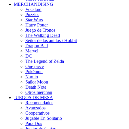
MERCHANDISING
Vocaloid
Puzzles
Star Wars
Harry Potter
Juego de Tronos
The Walking Dead
Señor de los anillos / Hobbit
Dragon Ball
Marvel
DC
The Legend of Zelda
One piece
Pokémon
Naruto
Sailor Moon
Death Note
Otros merchan
JUEGOS DE MESA
Recomendados
Avanzados
Cooperativos
Jugable En Solitario
Para Dos
Juegos de Cartas