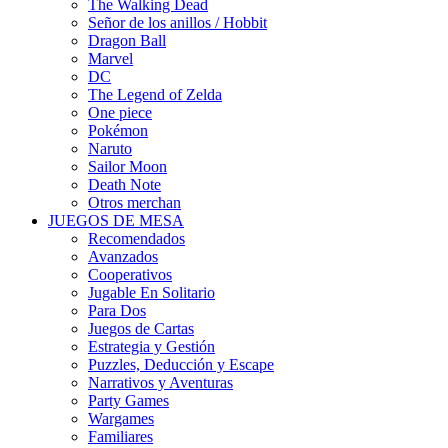
The Walking Dead
Señor de los anillos / Hobbit
Dragon Ball
Marvel
DC
The Legend of Zelda
One piece
Pokémon
Naruto
Sailor Moon
Death Note
Otros merchan
JUEGOS DE MESA
Recomendados
Avanzados
Cooperativos
Jugable En Solitario
Para Dos
Juegos de Cartas
Estrategia y Gestión
Puzzles, Deducción y Escape
Narrativos y Aventuras
Party Games
Wargames
Familiares