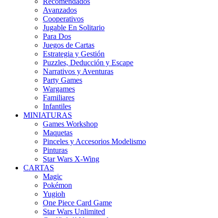
Recomendados
Avanzados
Cooperativos
Jugable En Solitario
Para Dos
Juegos de Cartas
Estrategia y Gestión
Puzzles, Deducción y Escape
Narrativos y Aventuras
Party Games
Wargames
Familiares
Infantiles
MINIATURAS
Games Workshop
Maquetas
Pinceles y Accesorios Modelismo
Pinturas
Star Wars X-Wing
CARTAS
Magic
Pokémon
Yugioh
One Piece Card Game
Star Wars Unlimited