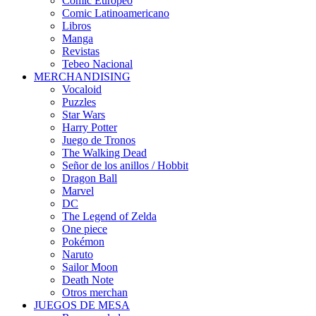
Cómic Europeo
Comic Latinoamericano
Libros
Manga
Revistas
Tebeo Nacional
MERCHANDISING
Vocaloid
Puzzles
Star Wars
Harry Potter
Juego de Tronos
The Walking Dead
Señor de los anillos / Hobbit
Dragon Ball
Marvel
DC
The Legend of Zelda
One piece
Pokémon
Naruto
Sailor Moon
Death Note
Otros merchan
JUEGOS DE MESA