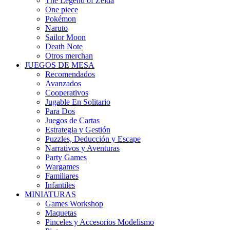
The Legend of Zelda
One piece
Pokémon
Naruto
Sailor Moon
Death Note
Otros merchan
JUEGOS DE MESA
Recomendados
Avanzados
Cooperativos
Jugable En Solitario
Para Dos
Juegos de Cartas
Estrategia y Gestión
Puzzles, Deducción y Escape
Narrativos y Aventuras
Party Games
Wargames
Familiares
Infantiles
MINIATURAS
Games Workshop
Maquetas
Pinceles y Accesorios Modelismo