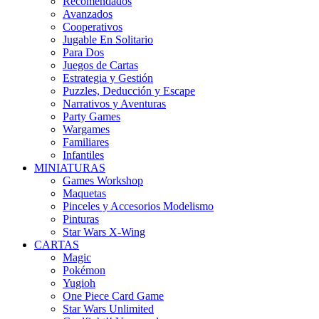
Recomendados
Avanzados
Cooperativos
Jugable En Solitario
Para Dos
Juegos de Cartas
Estrategia y Gestión
Puzzles, Deducción y Escape
Narrativos y Aventuras
Party Games
Wargames
Familiares
Infantiles
MINIATURAS
Games Workshop
Maquetas
Pinceles y Accesorios Modelismo
Pinturas
Star Wars X-Wing
CARTAS
Magic
Pokémon
Yugioh
One Piece Card Game
Star Wars Unlimited