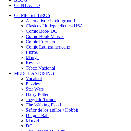
BLOG
CONTACTO
COMICS/LIBROS
Alternativo / Underground
Clasicos / Independientes USA
Comic Book DC
Comic Book Marvel
Cómic Europeo
Comic Latinoamericano
Libros
Manga
Revistas
Tebeo Nacional
MERCHANDISING
Vocaloid
Puzzles
Star Wars
Harry Potter
Juego de Tronos
The Walking Dead
Señor de los anillos / Hobbit
Dragon Ball
Marvel
DC