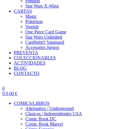
Pinturas
Star Wars X-Wing
CARTAS
Magic
Pokémon
Yugioh
One Piece Card Game
Star Wars Unlimited
Cardfight!! Vanguard
Accesorios Juegos
PREVENTA
COLECCIONABLES
ACTIVIDADES
BLOG
CONTACTO
0
0
0,00
€
COMICS/LIBROS
Alternativo / Underground
Clasicos / Independientes USA
Comic Book DC
Comic Book Marvel