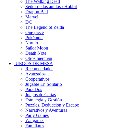
The Walking Dead
Señor de los anillos / Hobbit
Dragon Ball
Marvel
DC
The Legend of Zelda
One piece
Pokémon
Naruto
Sailor Moon
Death Note
Otros merchan
JUEGOS DE MESA
Recomendados
Avanzados
Cooperativos
Jugable En Solitario
Para Dos
Juegos de Cartas
Estrategia y Gestión
Puzzles, Deducción y Escape
Narrativos y Aventuras
Party Games
Wargames
Familiares