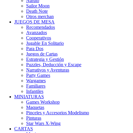
Naruto
Sailor Moon
Death Note
Otros merchan
JUEGOS DE MESA
Recomendados
Avanzados
Cooperativos
Jugable En Solitario
Para Dos
Juegos de Cartas
Estrategia y Gestión
Puzzles, Deducción y Escape
Narrativos y Aventuras
Party Games
Wargames
Familiares
Infantiles
MINIATURAS
Games Workshop
Maquetas
Pinceles y Accesorios Modelismo
Pinturas
Star Wars X-Wing
CARTAS