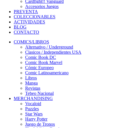
Cardfight!! Vanguard
Accesorios Juegos
PREVENTA
COLECCIONABLES
ACTIVIDADES
BLOG
CONTACTO
COMICS/LIBROS
Alternativo / Underground
Clasicos / Independientes USA
Comic Book DC
Comic Book Marvel
Cómic Europeo
Comic Latinoamericano
Libros
Manga
Revistas
Tebeo Nacional
MERCHANDISING
Vocaloid
Puzzles
Star Wars
Harry Potter
Juego de Tronos