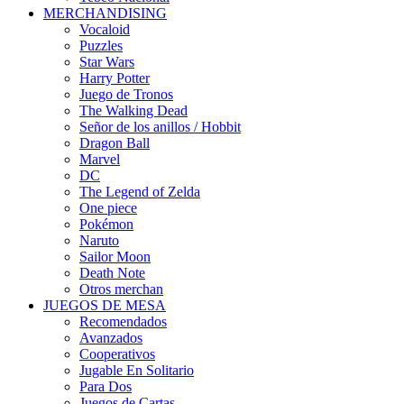
MERCHANDISING
Vocaloid
Puzzles
Star Wars
Harry Potter
Juego de Tronos
The Walking Dead
Señor de los anillos / Hobbit
Dragon Ball
Marvel
DC
The Legend of Zelda
One piece
Pokémon
Naruto
Sailor Moon
Death Note
Otros merchan
JUEGOS DE MESA
Recomendados
Avanzados
Cooperativos
Jugable En Solitario
Para Dos
Juegos de Cartas