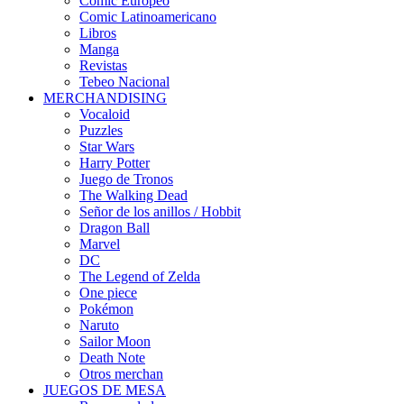
Cómic Europeo
Comic Latinoamericano
Libros
Manga
Revistas
Tebeo Nacional
MERCHANDISING
Vocaloid
Puzzles
Star Wars
Harry Potter
Juego de Tronos
The Walking Dead
Señor de los anillos / Hobbit
Dragon Ball
Marvel
DC
The Legend of Zelda
One piece
Pokémon
Naruto
Sailor Moon
Death Note
Otros merchan
JUEGOS DE MESA