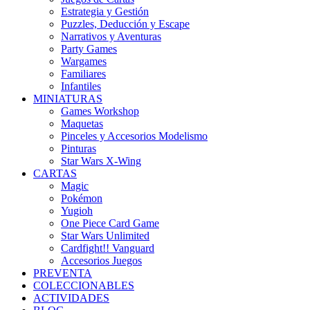
Estrategia y Gestión
Puzzles, Deducción y Escape
Narrativos y Aventuras
Party Games
Wargames
Familiares
Infantiles
MINIATURAS
Games Workshop
Maquetas
Pinceles y Accesorios Modelismo
Pinturas
Star Wars X-Wing
CARTAS
Magic
Pokémon
Yugioh
One Piece Card Game
Star Wars Unlimited
Cardfight!! Vanguard
Accesorios Juegos
PREVENTA
COLECCIONABLES
ACTIVIDADES