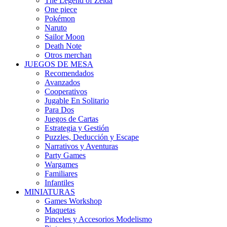
The Legend of Zelda
One piece
Pokémon
Naruto
Sailor Moon
Death Note
Otros merchan
JUEGOS DE MESA
Recomendados
Avanzados
Cooperativos
Jugable En Solitario
Para Dos
Juegos de Cartas
Estrategia y Gestión
Puzzles, Deducción y Escape
Narrativos y Aventuras
Party Games
Wargames
Familiares
Infantiles
MINIATURAS
Games Workshop
Maquetas
Pinceles y Accesorios Modelismo