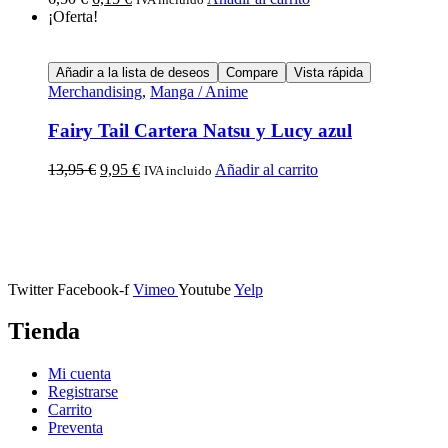
¡Oferta!
Añadir a la lista de deseos
Compare
Vista rápida
Merchandising
,
Manga / Anime
Fairy Tail Cartera Natsu y Lucy azul
13,95
€
9,95
€
Añadir al carrito
IVA incluido
Calle Descalzos, 1,
11401 Jerez de la Frontera, Cádiz
Twitter
Facebook-f
Vimeo
Youtube
Yelp
Tienda
Mi cuenta
Registrarse
Carrito
Preventa