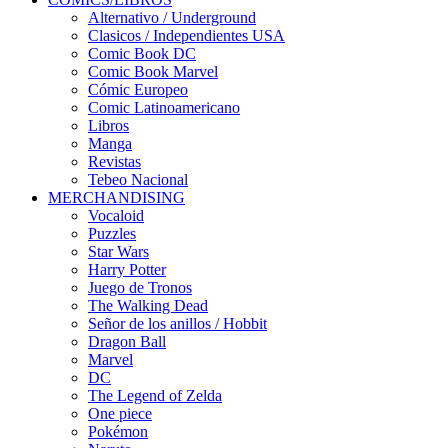
Alternativo / Underground
Clasicos / Independientes USA
Comic Book DC
Comic Book Marvel
Cómic Europeo
Comic Latinoamericano
Libros
Manga
Revistas
Tebeo Nacional
MERCHANDISING
Vocaloid
Puzzles
Star Wars
Harry Potter
Juego de Tronos
The Walking Dead
Señor de los anillos / Hobbit
Dragon Ball
Marvel
DC
The Legend of Zelda
One piece
Pokémon