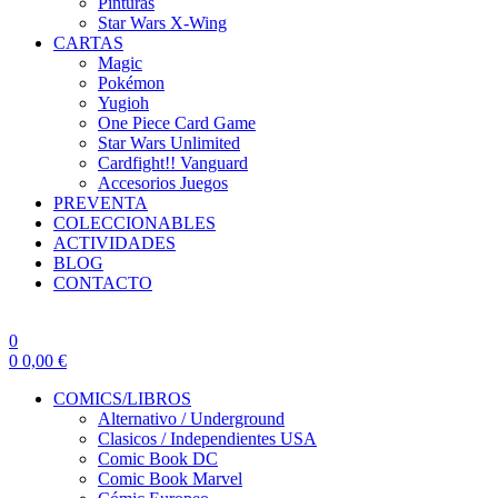
Pinturas
Star Wars X-Wing
CARTAS
Magic
Pokémon
Yugioh
One Piece Card Game
Star Wars Unlimited
Cardfight!! Vanguard
Accesorios Juegos
PREVENTA
COLECCIONABLES
ACTIVIDADES
BLOG
CONTACTO
0
0
0,00
€
COMICS/LIBROS
Alternativo / Underground
Clasicos / Independientes USA
Comic Book DC
Comic Book Marvel