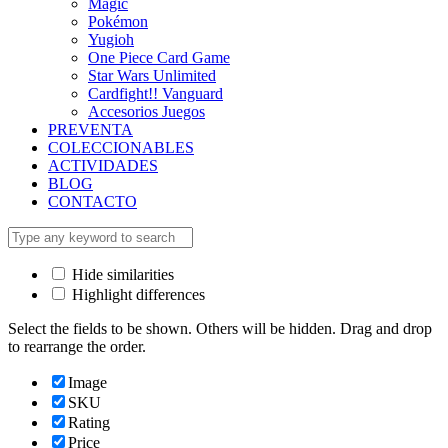
Magic
Pokémon
Yugioh
One Piece Card Game
Star Wars Unlimited
Cardfight!! Vanguard
Accesorios Juegos
PREVENTA
COLECCIONABLES
ACTIVIDADES
BLOG
CONTACTO
Hide similarities
Highlight differences
Select the fields to be shown. Others will be hidden. Drag and drop
to rearrange the order.
Image
SKU
Rating
Price