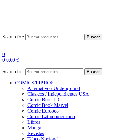
Envío Gratis a partir de 100€ para Península
Las entregas pueden sufrir demoras por alta demanda en las
empresas de mensajería.
Search for:
Buscar
0
0
0,00
€
Search for:
Buscar
COMICS/LIBROS
Alternativo / Underground
Clasicos / Independientes USA
Comic Book DC
Comic Book Marvel
Cómic Europeo
Comic Latinoamericano
Libros
Manga
Revistas
Tebeo Nacional