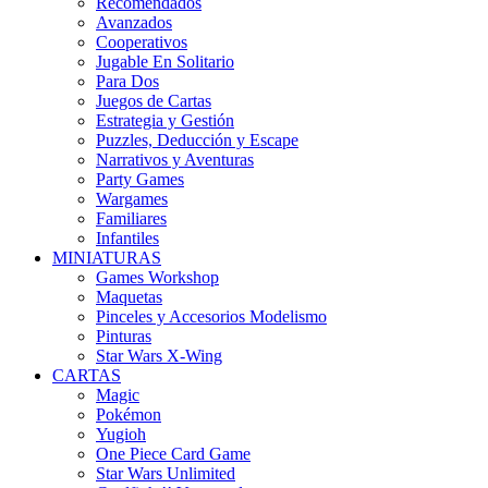
Recomendados
Avanzados
Cooperativos
Jugable En Solitario
Para Dos
Juegos de Cartas
Estrategia y Gestión
Puzzles, Deducción y Escape
Narrativos y Aventuras
Party Games
Wargames
Familiares
Infantiles
MINIATURAS
Games Workshop
Maquetas
Pinceles y Accesorios Modelismo
Pinturas
Star Wars X-Wing
CARTAS
Magic
Pokémon
Yugioh
One Piece Card Game
Star Wars Unlimited