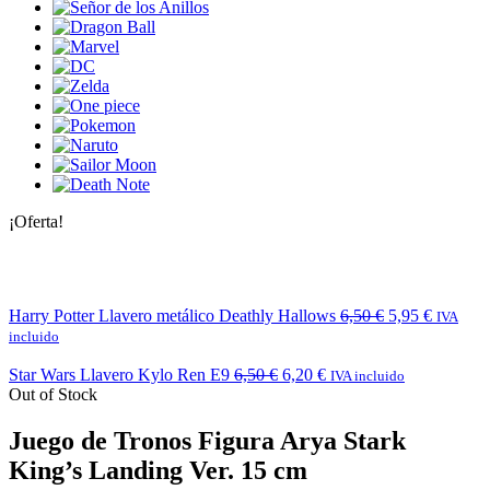
¡Oferta!
Harry Potter Llavero metálico Deathly Hallows
6,50
€
5,95
€
IVA
incluido
Star Wars Llavero Kylo Ren E9
6,50
€
6,20
€
IVA incluido
Out of Stock
Juego de Tronos Figura Arya Stark
King’s Landing Ver. 15 cm