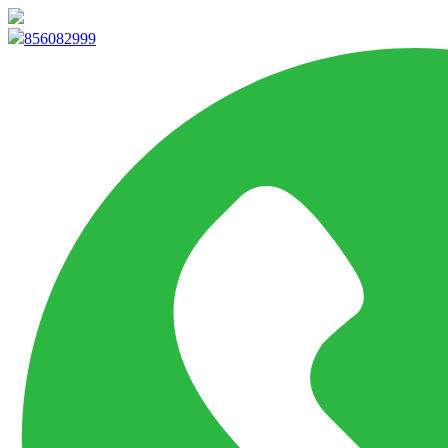
info@marketpvp.es
856082999