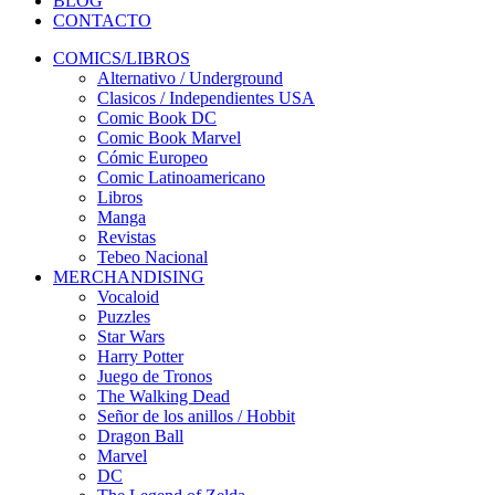
BLOG
CONTACTO
COMICS/LIBROS
Alternativo / Underground
Clasicos / Independientes USA
Comic Book DC
Comic Book Marvel
Cómic Europeo
Comic Latinoamericano
Libros
Manga
Revistas
Tebeo Nacional
MERCHANDISING
Vocaloid
Puzzles
Star Wars
Harry Potter
Juego de Tronos
The Walking Dead
Señor de los anillos / Hobbit
Dragon Ball
Marvel
DC