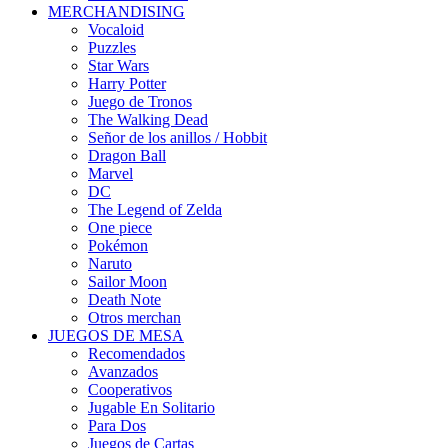
MERCHANDISING
Vocaloid
Puzzles
Star Wars
Harry Potter
Juego de Tronos
The Walking Dead
Señor de los anillos / Hobbit
Dragon Ball
Marvel
DC
The Legend of Zelda
One piece
Pokémon
Naruto
Sailor Moon
Death Note
Otros merchan
JUEGOS DE MESA
Recomendados
Avanzados
Cooperativos
Jugable En Solitario
Para Dos
Juegos de Cartas