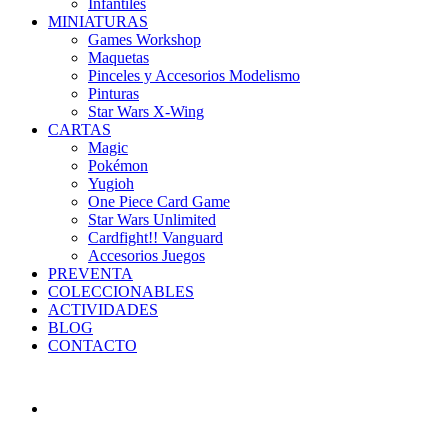
Infantiles
MINIATURAS
Games Workshop
Maquetas
Pinceles y Accesorios Modelismo
Pinturas
Star Wars X-Wing
CARTAS
Magic
Pokémon
Yugioh
One Piece Card Game
Star Wars Unlimited
Cardfight!! Vanguard
Accesorios Juegos
PREVENTA
COLECCIONABLES
ACTIVIDADES
BLOG
CONTACTO