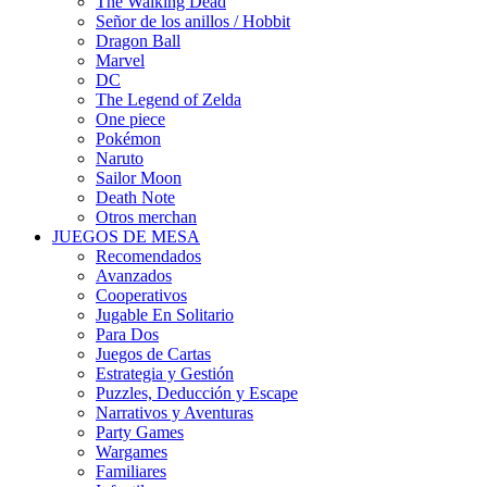
The Walking Dead
Señor de los anillos / Hobbit
Dragon Ball
Marvel
DC
The Legend of Zelda
One piece
Pokémon
Naruto
Sailor Moon
Death Note
Otros merchan
JUEGOS DE MESA
Recomendados
Avanzados
Cooperativos
Jugable En Solitario
Para Dos
Juegos de Cartas
Estrategia y Gestión
Puzzles, Deducción y Escape
Narrativos y Aventuras
Party Games
Wargames
Familiares