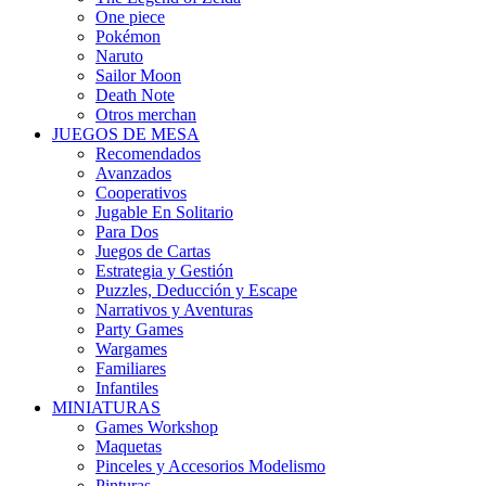
One piece
Pokémon
Naruto
Sailor Moon
Death Note
Otros merchan
JUEGOS DE MESA
Recomendados
Avanzados
Cooperativos
Jugable En Solitario
Para Dos
Juegos de Cartas
Estrategia y Gestión
Puzzles, Deducción y Escape
Narrativos y Aventuras
Party Games
Wargames
Familiares
Infantiles
MINIATURAS
Games Workshop
Maquetas
Pinceles y Accesorios Modelismo
Pinturas