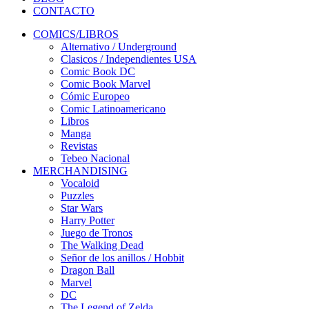
CONTACTO
COMICS/LIBROS
Alternativo / Underground
Clasicos / Independientes USA
Comic Book DC
Comic Book Marvel
Cómic Europeo
Comic Latinoamericano
Libros
Manga
Revistas
Tebeo Nacional
MERCHANDISING
Vocaloid
Puzzles
Star Wars
Harry Potter
Juego de Tronos
The Walking Dead
Señor de los anillos / Hobbit
Dragon Ball
Marvel
DC
The Legend of Zelda