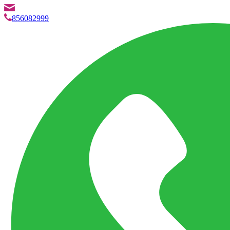
info@marketpvp.es
856082999