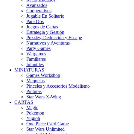
Avanzados
Cooperativos
Jugable En Solitario
Para Dos
Juegos de Cartas
Estrategia y Gestión
Puzzles, Deducción y Escape
Narrativos y Aventuras
Party Games
Wargames
Familiares
Infantiles
MINIATURAS
Games Workshop
Maquetas
Pinceles y Accesorios Modelismo
Pinturas
Star Wars X-Wing
CARTAS
Magic
Pokémon
Yugioh
One Piece Card Game
Star Wars Unlimited