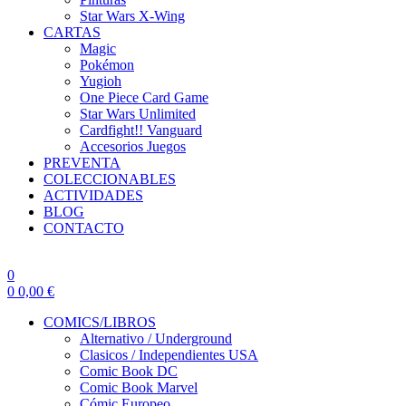
Star Wars X-Wing
CARTAS
Magic
Pokémon
Yugioh
One Piece Card Game
Star Wars Unlimited
Cardfight!! Vanguard
Accesorios Juegos
PREVENTA
COLECCIONABLES
ACTIVIDADES
BLOG
CONTACTO
0
0
0,00
€
COMICS/LIBROS
Alternativo / Underground
Clasicos / Independientes USA
Comic Book DC
Comic Book Marvel
Cómic Europeo