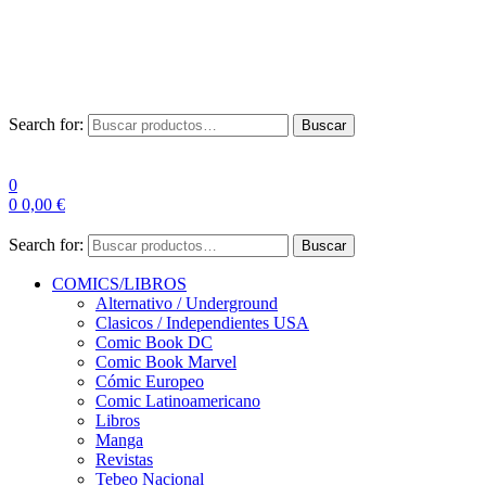
Envío Gratis a partir de 100€ para Península
Las entregas pueden sufrir demoras por alta demanda en las
empresas de mensajería.
Search for:
Buscar
0
0
0,00
€
Search for:
Buscar
COMICS/LIBROS
Alternativo / Underground
Clasicos / Independientes USA
Comic Book DC
Comic Book Marvel
Cómic Europeo
Comic Latinoamericano
Libros
Manga
Revistas
Tebeo Nacional