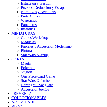
Estrategia y Gestión
Puzzles, Deducción y Escape
Narrativos y Aventuras
Party Games
Wargames
Familiares
Infantiles
MINIATURAS
Games Workshop
Maquetas
Pinceles y Accesorios Modelismo
Pinturas
Star Wars X-Wing
CARTAS
Magic
Pokémon
Yugioh
One Piece Card Game
Star Wars Unlimited
Cardfight!! Vanguard
Accesorios Juegos
PREVENTA
COLECCIONABLES
ACTIVIDADES
BLOG