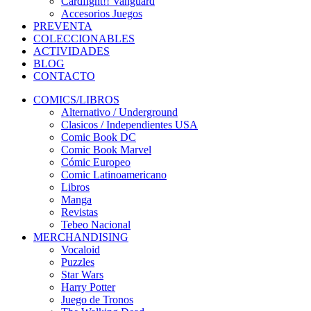
Cardfight!! Vanguard
Accesorios Juegos
PREVENTA
COLECCIONABLES
ACTIVIDADES
BLOG
CONTACTO
COMICS/LIBROS
Alternativo / Underground
Clasicos / Independientes USA
Comic Book DC
Comic Book Marvel
Cómic Europeo
Comic Latinoamericano
Libros
Manga
Revistas
Tebeo Nacional
MERCHANDISING
Vocaloid
Puzzles
Star Wars
Harry Potter
Juego de Tronos