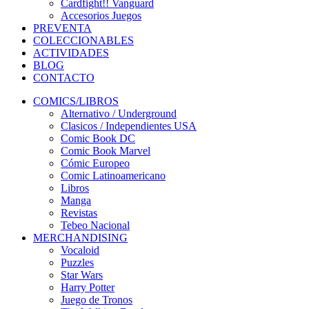
Cardfight!! Vanguard
Accesorios Juegos
PREVENTA
COLECCIONABLES
ACTIVIDADES
BLOG
CONTACTO
COMICS/LIBROS
Alternativo / Underground
Clasicos / Independientes USA
Comic Book DC
Comic Book Marvel
Cómic Europeo
Comic Latinoamericano
Libros
Manga
Revistas
Tebeo Nacional
MERCHANDISING
Vocaloid
Puzzles
Star Wars
Harry Potter
Juego de Tronos