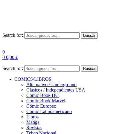
Envío Gratis a partir de 100€ para Península
Las entregas pueden sufrir demoras por alta demanda en las
empresas de mensajería.
Search for:
Buscar
0
0
0,00
€
Search for:
Buscar
COMICS/LIBROS
Alternativo / Underground
Clasicos / Independientes USA
Comic Book DC
Comic Book Marvel
Cómic Europeo
Comic Latinoamericano
Libros
Manga
Revistas
Tebeo Nacional