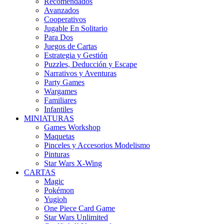
Recomendados
Avanzados
Cooperativos
Jugable En Solitario
Para Dos
Juegos de Cartas
Estrategia y Gestión
Puzzles, Deducción y Escape
Narrativos y Aventuras
Party Games
Wargames
Familiares
Infantiles
MINIATURAS
Games Workshop
Maquetas
Pinceles y Accesorios Modelismo
Pinturas
Star Wars X-Wing
CARTAS
Magic
Pokémon
Yugioh
One Piece Card Game
Star Wars Unlimited