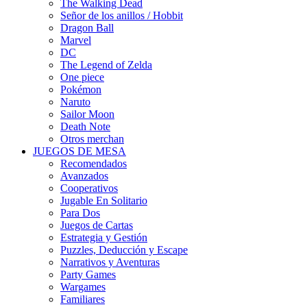
The Walking Dead
Señor de los anillos / Hobbit
Dragon Ball
Marvel
DC
The Legend of Zelda
One piece
Pokémon
Naruto
Sailor Moon
Death Note
Otros merchan
JUEGOS DE MESA
Recomendados
Avanzados
Cooperativos
Jugable En Solitario
Para Dos
Juegos de Cartas
Estrategia y Gestión
Puzzles, Deducción y Escape
Narrativos y Aventuras
Party Games
Wargames
Familiares