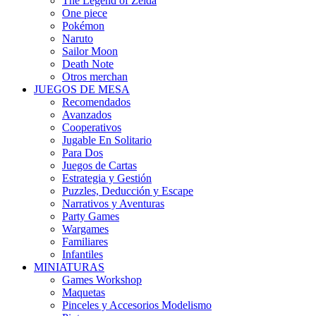
The Legend of Zelda
One piece
Pokémon
Naruto
Sailor Moon
Death Note
Otros merchan
JUEGOS DE MESA
Recomendados
Avanzados
Cooperativos
Jugable En Solitario
Para Dos
Juegos de Cartas
Estrategia y Gestión
Puzzles, Deducción y Escape
Narrativos y Aventuras
Party Games
Wargames
Familiares
Infantiles
MINIATURAS
Games Workshop
Maquetas
Pinceles y Accesorios Modelismo