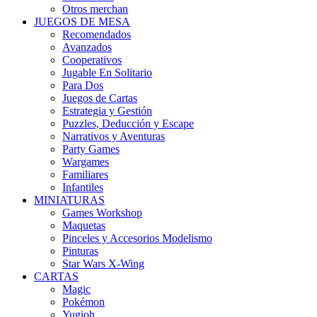
Otros merchan
JUEGOS DE MESA
Recomendados
Avanzados
Cooperativos
Jugable En Solitario
Para Dos
Juegos de Cartas
Estrategia y Gestión
Puzzles, Deducción y Escape
Narrativos y Aventuras
Party Games
Wargames
Familiares
Infantiles
MINIATURAS
Games Workshop
Maquetas
Pinceles y Accesorios Modelismo
Pinturas
Star Wars X-Wing
CARTAS
Magic
Pokémon
Yugioh