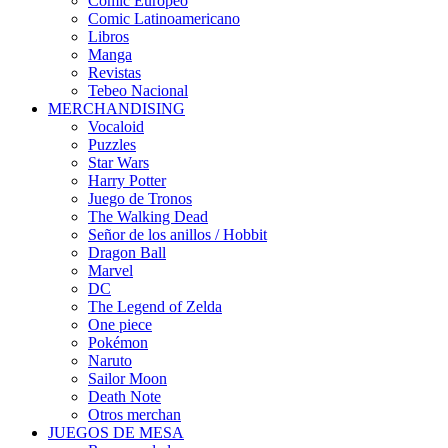
Cómic Europeo
Comic Latinoamericano
Libros
Manga
Revistas
Tebeo Nacional
MERCHANDISING
Vocaloid
Puzzles
Star Wars
Harry Potter
Juego de Tronos
The Walking Dead
Señor de los anillos / Hobbit
Dragon Ball
Marvel
DC
The Legend of Zelda
One piece
Pokémon
Naruto
Sailor Moon
Death Note
Otros merchan
JUEGOS DE MESA