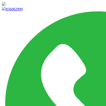
info@marketpvp.es
856082999