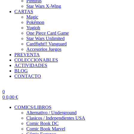
Pinturas
Star Wars X-Wing
CARTAS
Magic
Pokémon
Yugioh
One Piece Card Game
Star Wars Unlimited
Cardfight!! Vanguard
Accesorios Juegos
PREVENTA
COLECCIONABLES
ACTIVIDADES
BLOG
CONTACTO
0
0
0,00
€
COMICS/LIBROS
Alternativo / Underground
Clasicos / Independientes USA
Comic Book DC
Comic Book Marvel