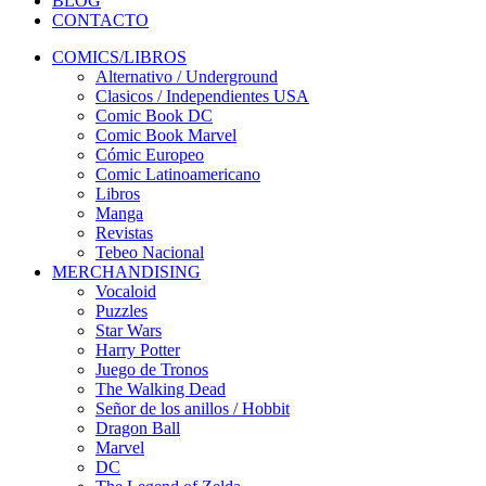
BLOG
CONTACTO
COMICS/LIBROS
Alternativo / Underground
Clasicos / Independientes USA
Comic Book DC
Comic Book Marvel
Cómic Europeo
Comic Latinoamericano
Libros
Manga
Revistas
Tebeo Nacional
MERCHANDISING
Vocaloid
Puzzles
Star Wars
Harry Potter
Juego de Tronos
The Walking Dead
Señor de los anillos / Hobbit
Dragon Ball
Marvel
DC