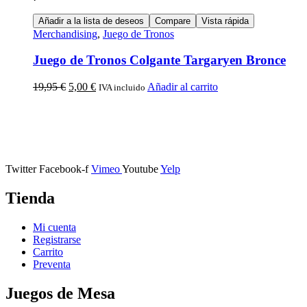
Añadir a la lista de deseos
Compare
Vista rápida
Merchandising
,
Juego de Tronos
Juego de Tronos Colgante Targaryen Bronce
19,95
€
5,00
€
Añadir al carrito
IVA incluido
Calle Descalzos, 1,
11401 Jerez de la Frontera, Cádiz
Twitter
Facebook-f
Vimeo
Youtube
Yelp
Tienda
Mi cuenta
Registrarse
Carrito
Preventa
Juegos de Mesa