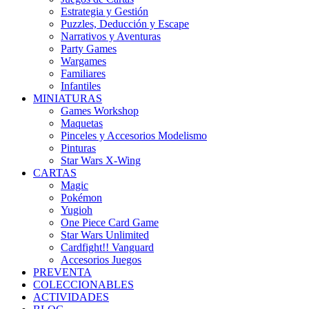
Estrategia y Gestión
Puzzles, Deducción y Escape
Narrativos y Aventuras
Party Games
Wargames
Familiares
Infantiles
MINIATURAS
Games Workshop
Maquetas
Pinceles y Accesorios Modelismo
Pinturas
Star Wars X-Wing
CARTAS
Magic
Pokémon
Yugioh
One Piece Card Game
Star Wars Unlimited
Cardfight!! Vanguard
Accesorios Juegos
PREVENTA
COLECCIONABLES
ACTIVIDADES