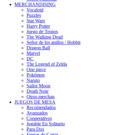
MERCHANDISING
Vocaloid
Puzzles
Star Wars
Harry Potter
Juego de Tronos
The Walking Dead
Señor de los anillos / Hobbit
Dragon Ball
Marvel
DC
The Legend of Zelda
One piece
Pokémon
Naruto
Sailor Moon
Death Note
Otros merchan
JUEGOS DE MESA
Recomendados
Avanzados
Cooperativos
Jugable En Solitario
Para Dos
Juegos de Cartas