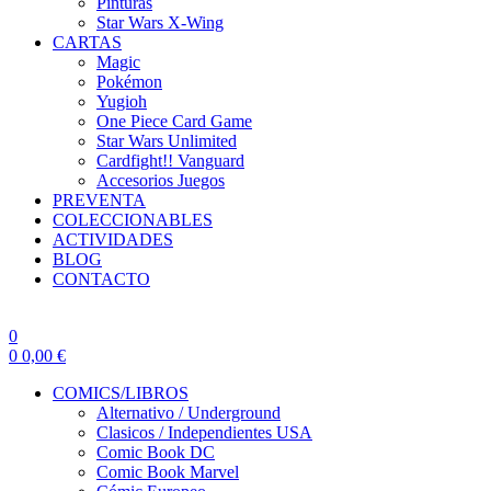
Pinturas
Star Wars X-Wing
CARTAS
Magic
Pokémon
Yugioh
One Piece Card Game
Star Wars Unlimited
Cardfight!! Vanguard
Accesorios Juegos
PREVENTA
COLECCIONABLES
ACTIVIDADES
BLOG
CONTACTO
0
0
0,00
€
COMICS/LIBROS
Alternativo / Underground
Clasicos / Independientes USA
Comic Book DC
Comic Book Marvel