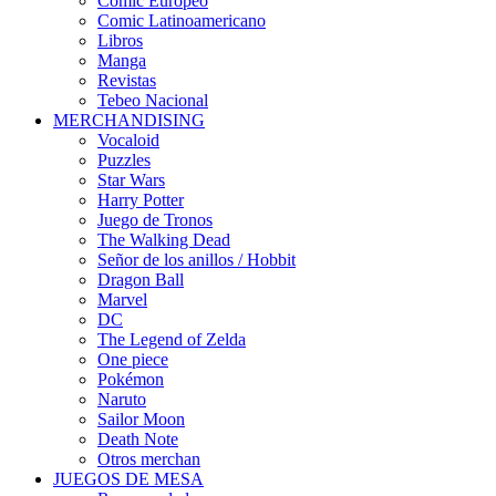
Cómic Europeo
Comic Latinoamericano
Libros
Manga
Revistas
Tebeo Nacional
MERCHANDISING
Vocaloid
Puzzles
Star Wars
Harry Potter
Juego de Tronos
The Walking Dead
Señor de los anillos / Hobbit
Dragon Ball
Marvel
DC
The Legend of Zelda
One piece
Pokémon
Naruto
Sailor Moon
Death Note
Otros merchan
JUEGOS DE MESA