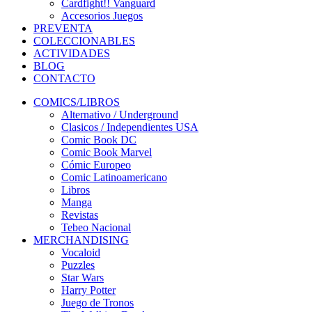
Cardfight!! Vanguard
Accesorios Juegos
PREVENTA
COLECCIONABLES
ACTIVIDADES
BLOG
CONTACTO
COMICS/LIBROS
Alternativo / Underground
Clasicos / Independientes USA
Comic Book DC
Comic Book Marvel
Cómic Europeo
Comic Latinoamericano
Libros
Manga
Revistas
Tebeo Nacional
MERCHANDISING
Vocaloid
Puzzles
Star Wars
Harry Potter
Juego de Tronos