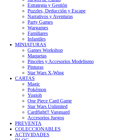
Estrategia y Gestión
Puzzles, Deducción y Escape
Narrativos y Aventuras
Party Games
Wargames
Familiares
Infantiles
MINIATURAS
Games Workshop
Maquetas
Pinceles y Accesorios Modelismo
Pinturas
Star Wars X-Wing
CARTAS
Magic
Pokémon
Yugioh
One Piece Card Game
Star Wars Unlimited
Cardfight!! Vanguard
Accesorios Juegos
PREVENTA
COLECCIONABLES
ACTIVIDADES