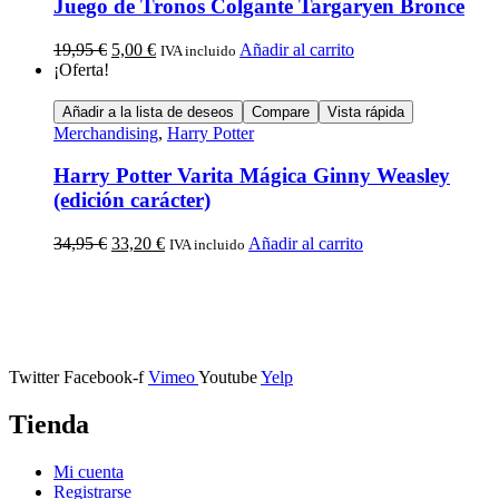
Juego de Tronos Colgante Targaryen Bronce
19,95
€
5,00
€
Añadir al carrito
IVA incluido
¡Oferta!
Añadir a la lista de deseos
Compare
Vista rápida
Merchandising
,
Harry Potter
Harry Potter Varita Mágica Ginny Weasley
(edición carácter)
34,95
€
33,20
€
Añadir al carrito
IVA incluido
Calle Descalzos, 1,
11401 Jerez de la Frontera, Cádiz
Twitter
Facebook-f
Vimeo
Youtube
Yelp
Tienda
Mi cuenta
Registrarse