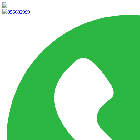
info@marketpvp.es
856082999