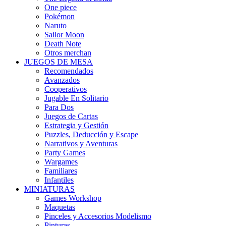
One piece
Pokémon
Naruto
Sailor Moon
Death Note
Otros merchan
JUEGOS DE MESA
Recomendados
Avanzados
Cooperativos
Jugable En Solitario
Para Dos
Juegos de Cartas
Estrategia y Gestión
Puzzles, Deducción y Escape
Narrativos y Aventuras
Party Games
Wargames
Familiares
Infantiles
MINIATURAS
Games Workshop
Maquetas
Pinceles y Accesorios Modelismo
Pinturas