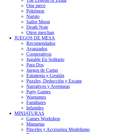
The Legend of Zelda
One piece
Pokémon
Naruto
Sailor Moon
Death Note
Otros merchan
JUEGOS DE MESA
Recomendados
Avanzados
Cooperativos
Jugable En Solitario
Para Dos
Juegos de Cartas
Estrategia y Gestión
Puzzles, Deducción y Escape
Narrativos y Aventuras
Party Games
Wargames
Familiares
Infantiles
MINIATURAS
Games Workshop
Maquetas
Pinceles y Accesorios Modelismo