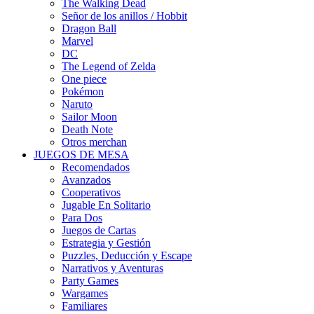
The Walking Dead
Señor de los anillos / Hobbit
Dragon Ball
Marvel
DC
The Legend of Zelda
One piece
Pokémon
Naruto
Sailor Moon
Death Note
Otros merchan
JUEGOS DE MESA
Recomendados
Avanzados
Cooperativos
Jugable En Solitario
Para Dos
Juegos de Cartas
Estrategia y Gestión
Puzzles, Deducción y Escape
Narrativos y Aventuras
Party Games
Wargames
Familiares