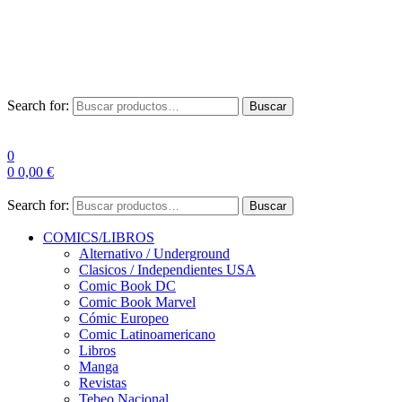
Envío Gratis a partir de 100€ para Península
Las entregas pueden sufrir demoras por alta demanda en las
empresas de mensajería.
Search for:
Buscar
0
0
0,00
€
Search for:
Buscar
COMICS/LIBROS
Alternativo / Underground
Clasicos / Independientes USA
Comic Book DC
Comic Book Marvel
Cómic Europeo
Comic Latinoamericano
Libros
Manga
Revistas
Tebeo Nacional