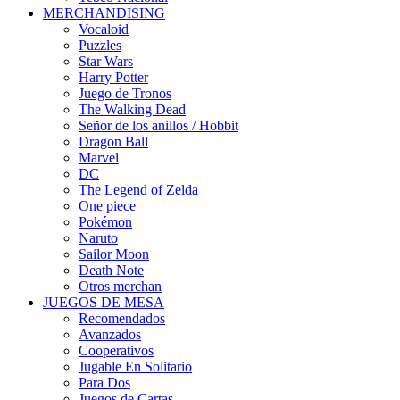
MERCHANDISING
Vocaloid
Puzzles
Star Wars
Harry Potter
Juego de Tronos
The Walking Dead
Señor de los anillos / Hobbit
Dragon Ball
Marvel
DC
The Legend of Zelda
One piece
Pokémon
Naruto
Sailor Moon
Death Note
Otros merchan
JUEGOS DE MESA
Recomendados
Avanzados
Cooperativos
Jugable En Solitario
Para Dos
Juegos de Cartas