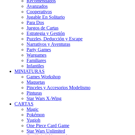
Recomendados
Avanzados
Cooperativos
Jugable En Solitario
Para Dos
Juegos de Cartas
Estrategia y Gestión
Puzzles, Deducción y Escape
Narrativos y Aventuras
Party Games
Wargames
Familiares
Infantiles
MINIATURAS
Games Workshop
Maquetas
Pinceles y Accesorios Modelismo
Pinturas
Star Wars X-Wing
CARTAS
Magic
Pokémon
Yugioh
One Piece Card Game
Star Wars Unlimited