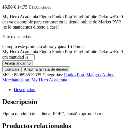
15,50
€
14,75
€
IVA incluido
My Hero Academia Figura Funko Pop Vinyl Infinite Deku w/Eri 9
cm ya disponible para comprar en la tienda online de Market PVP.
¡te lo mandamos directo a casa!
Hay existencias
Compra este producto ahora y gana
15
Points!
My Hero Academia Figura Funko Pop Vinyl Infinite Deku w/Eri 9
cm cantidad
Añadir al carrito
Compare
Añadir a la lista de deseos
SKU:
889698519335
Categorías:
Funko Pop
,
Manga / Anime
,
Merchandising
,
My Hero Academia
Descripción
Descripción
Figura de vinilo de la línea ‘POP!’, tamaño aprox. 9 cm.
Productos relacionados