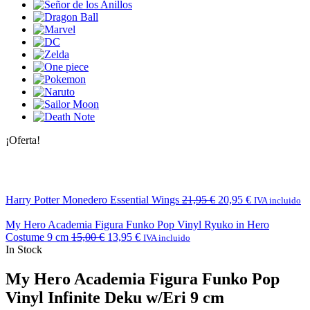
¡Oferta!
Harry Potter Monedero Essential Wings
21,95
€
20,95
€
IVA incluido
My Hero Academia Figura Funko Pop Vinyl Ryuko in Hero
Costume 9 cm
15,00
€
13,95
€
IVA incluido
In Stock
My Hero Academia Figura Funko Pop
Vinyl Infinite Deku w/Eri 9 cm