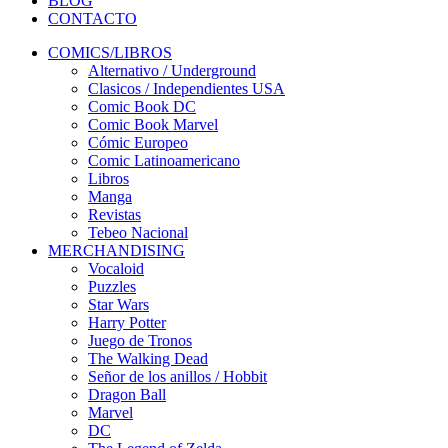
BLOG
CONTACTO
COMICS/LIBROS
Alternativo / Underground
Clasicos / Independientes USA
Comic Book DC
Comic Book Marvel
Cómic Europeo
Comic Latinoamericano
Libros
Manga
Revistas
Tebeo Nacional
MERCHANDISING
Vocaloid
Puzzles
Star Wars
Harry Potter
Juego de Tronos
The Walking Dead
Señor de los anillos / Hobbit
Dragon Ball
Marvel
DC