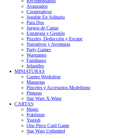
Recomendados
Avanzados
Cooperativos
Jugable En Solitario
Para Dos
Juegos de Cartas
Estrategia y Gestión
Puzzles, Deducción y Escape
Narrativos y Aventuras
Party Games
Wargames
Familiares
Infantiles
MINIATURAS
Games Workshop
Maquetas
Pinceles y Accesorios Modelismo
Pinturas
Star Wars X-Wing
CARTAS
Magic
Pokémon
Yugioh
One Piece Card Game
Star Wars Unlimited