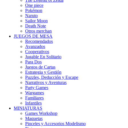
The Legend of Zelda
One piece
Pokémon
Naruto
Sailor Moon
Death Note
Otros merchan
JUEGOS DE MESA
Recomendados
Avanzados
Cooperativos
Jugable En Solitario
Para Dos
Juegos de Cartas
Estrategia y Gestión
Puzzles, Deducción y Escape
Narrativos y Aventuras
Party Games
Wargames
Familiares
Infantiles
MINIATURAS
Games Workshop
Maquetas
Pinceles y Accesorios Modelismo