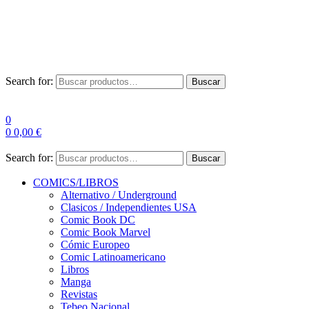
Envío Gratis a partir de 100€ para Península
Las entregas pueden sufrir demoras por alta demanda en las
empresas de mensajería.
Search for:
Buscar
0
0
0,00
€
Search for:
Buscar
COMICS/LIBROS
Alternativo / Underground
Clasicos / Independientes USA
Comic Book DC
Comic Book Marvel
Cómic Europeo
Comic Latinoamericano
Libros
Manga
Revistas
Tebeo Nacional