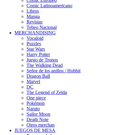
Cómic Europeo
Comic Latinoamericano
Libros
Manga
Revistas
Tebeo Nacional
MERCHANDISING
Vocaloid
Puzzles
Star Wars
Harry Potter
Juego de Tronos
The Walking Dead
Señor de los anillos / Hobbit
Dragon Ball
Marvel
DC
The Legend of Zelda
One piece
Pokémon
Naruto
Sailor Moon
Death Note
Otros merchan
JUEGOS DE MESA