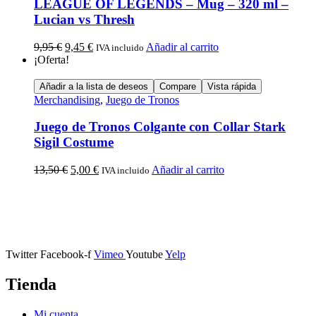
LEAGUE OF LEGENDS – Mug – 320 ml –
Lucian vs Thresh
9,95
€
9,45
€
Añadir al carrito
IVA incluido
¡Oferta!
Añadir a la lista de deseos
Compare
Vista rápida
Merchandising
,
Juego de Tronos
Juego de Tronos Colgante con Collar Stark
Sigil Costume
13,50
€
5,00
€
Añadir al carrito
IVA incluido
Calle Descalzos, 1,
11401 Jerez de la Frontera, Cádiz
Twitter
Facebook-f
Vimeo
Youtube
Yelp
Tienda
Mi cuenta