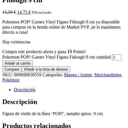
15,50
€
14,75
€
IVA incluido
Pokemon POP! Games Vinyl Figura Fidough 9 cm ya disponible
para comprar en la tienda online de Market PVP. ¡te lo mandamos
directo a casa!
Hay existencias
Compra este producto ahora y gana
15
Points!
Pokemon POP! Games Vinyl Figura Fidough 9 cm cantidad
Añadir al carrito
Compare
Añadir a la lista de deseos
SKU:
889698838559
Categorías:
Manga / Anime
,
Merchandising
,
Pokémon
Descripción
Descripción
Figura de vinilo de la línea ‘POP!’, tamaño aprox. 9 cm.
Productos relacionados