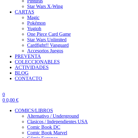
Pinturas
Star Wars X-Wing
CARTAS
Magic
Pokémon
Yugioh
One Piece Card Game
Star Wars Unlimited
Cardfight!! Vanguard
Accesorios Juegos
PREVENTA
COLECCIONABLES
ACTIVIDADES
BLOG
CONTACTO
0
0
0,00
€
COMICS/LIBROS
Alternativo / Underground
Clasicos / Independientes USA
Comic Book DC
Comic Book Marvel