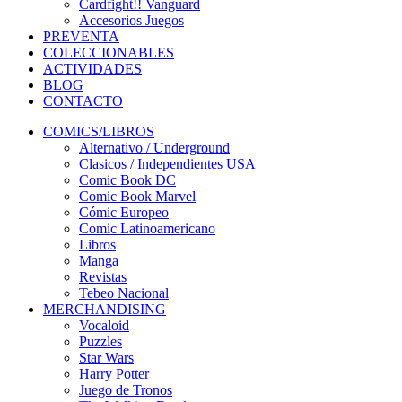
Cardfight!! Vanguard
Accesorios Juegos
PREVENTA
COLECCIONABLES
ACTIVIDADES
BLOG
CONTACTO
COMICS/LIBROS
Alternativo / Underground
Clasicos / Independientes USA
Comic Book DC
Comic Book Marvel
Cómic Europeo
Comic Latinoamericano
Libros
Manga
Revistas
Tebeo Nacional
MERCHANDISING
Vocaloid
Puzzles
Star Wars
Harry Potter
Juego de Tronos