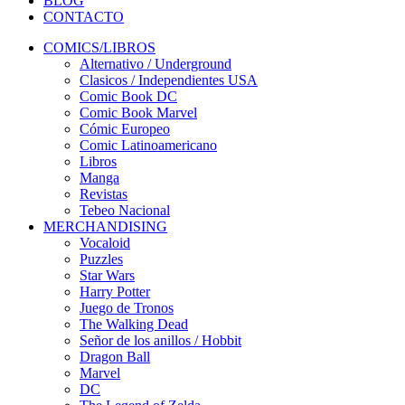
BLOG
CONTACTO
COMICS/LIBROS
Alternativo / Underground
Clasicos / Independientes USA
Comic Book DC
Comic Book Marvel
Cómic Europeo
Comic Latinoamericano
Libros
Manga
Revistas
Tebeo Nacional
MERCHANDISING
Vocaloid
Puzzles
Star Wars
Harry Potter
Juego de Tronos
The Walking Dead
Señor de los anillos / Hobbit
Dragon Ball
Marvel
DC