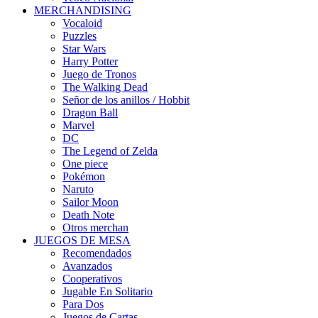
MERCHANDISING
Vocaloid
Puzzles
Star Wars
Harry Potter
Juego de Tronos
The Walking Dead
Señor de los anillos / Hobbit
Dragon Ball
Marvel
DC
The Legend of Zelda
One piece
Pokémon
Naruto
Sailor Moon
Death Note
Otros merchan
JUEGOS DE MESA
Recomendados
Avanzados
Cooperativos
Jugable En Solitario
Para Dos
Juegos de Cartas