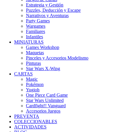
Estrategia y Gestión
Puzzles, Deducción y Escape
Narrativos y Aventuras
Party Games
Wargames
Familiares
Infantiles
MINIATURAS
Games Workshop
Maquetas
Pinceles y Accesorios Modelismo
Pinturas
Star Wars X-Wing
CARTAS
Magic
Pokémon
Yugioh
One Piece Card Game
Star Wars Unlimited
Cardfight!! Vanguard
Accesorios Juegos
PREVENTA
COLECCIONABLES
ACTIVIDADES