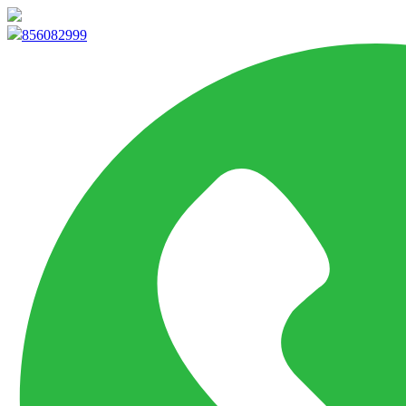
info@marketpvp.es
856082999