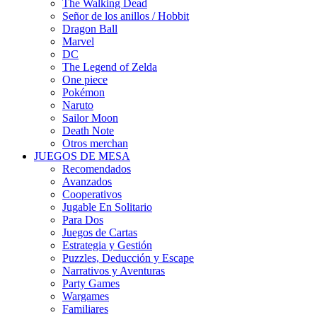
The Walking Dead
Señor de los anillos / Hobbit
Dragon Ball
Marvel
DC
The Legend of Zelda
One piece
Pokémon
Naruto
Sailor Moon
Death Note
Otros merchan
JUEGOS DE MESA
Recomendados
Avanzados
Cooperativos
Jugable En Solitario
Para Dos
Juegos de Cartas
Estrategia y Gestión
Puzzles, Deducción y Escape
Narrativos y Aventuras
Party Games
Wargames
Familiares