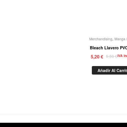
,
Merchandising
Manga /
Bleach Llavero PV
IVA in
5,20
€
5,50
€
Añadir Al Carri