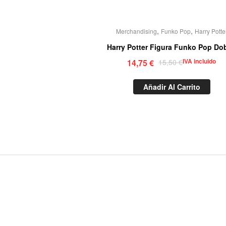
,
,
Merchandising
Funko Pop
Harry Potte
Harry Potter Figura Funko Pop Do
IVA incluido
14,75
€
15,50
€
Añadir Al Carrito