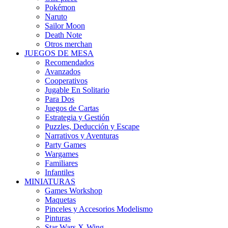
Pokémon
Naruto
Sailor Moon
Death Note
Otros merchan
JUEGOS DE MESA
Recomendados
Avanzados
Cooperativos
Jugable En Solitario
Para Dos
Juegos de Cartas
Estrategia y Gestión
Puzzles, Deducción y Escape
Narrativos y Aventuras
Party Games
Wargames
Familiares
Infantiles
MINIATURAS
Games Workshop
Maquetas
Pinceles y Accesorios Modelismo
Pinturas
Star Wars X-Wing