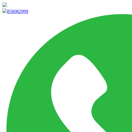
info@marketpvp.es
856082999