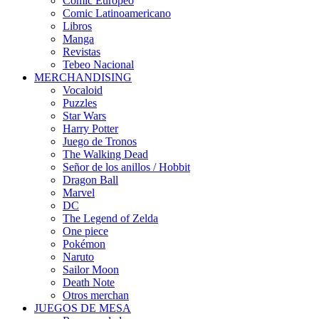
Cómic Europeo
Comic Latinoamericano
Libros
Manga
Revistas
Tebeo Nacional
MERCHANDISING
Vocaloid
Puzzles
Star Wars
Harry Potter
Juego de Tronos
The Walking Dead
Señor de los anillos / Hobbit
Dragon Ball
Marvel
DC
The Legend of Zelda
One piece
Pokémon
Naruto
Sailor Moon
Death Note
Otros merchan
JUEGOS DE MESA