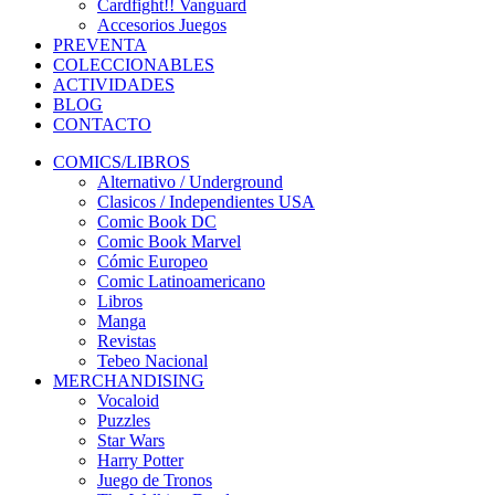
Cardfight!! Vanguard
Accesorios Juegos
PREVENTA
COLECCIONABLES
ACTIVIDADES
BLOG
CONTACTO
COMICS/LIBROS
Alternativo / Underground
Clasicos / Independientes USA
Comic Book DC
Comic Book Marvel
Cómic Europeo
Comic Latinoamericano
Libros
Manga
Revistas
Tebeo Nacional
MERCHANDISING
Vocaloid
Puzzles
Star Wars
Harry Potter
Juego de Tronos