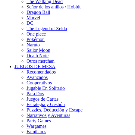
The Walking Dead
Señor de los anillos / Hobbit
Dragon Ball
Marvel
DC
The Legend of Zelda
One piece
Pokémon
Naruto
Sailor Moon
Death Note
Otros merchan
JUEGOS DE MESA
Recomendados
Avanzados
Cooperativos
Jugable En Solitario
Para Dos
Juegos de Cartas
Estrategia y Gestión
Puzzles, Deducción y Escape
Narrativos y Aventuras
Party Games
Wargames
Familiares