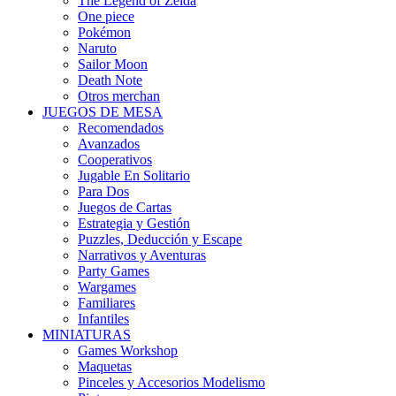
The Legend of Zelda
One piece
Pokémon
Naruto
Sailor Moon
Death Note
Otros merchan
JUEGOS DE MESA
Recomendados
Avanzados
Cooperativos
Jugable En Solitario
Para Dos
Juegos de Cartas
Estrategia y Gestión
Puzzles, Deducción y Escape
Narrativos y Aventuras
Party Games
Wargames
Familiares
Infantiles
MINIATURAS
Games Workshop
Maquetas
Pinceles y Accesorios Modelismo