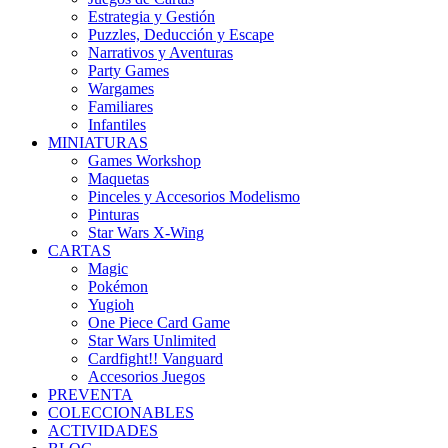
Estrategia y Gestión
Puzzles, Deducción y Escape
Narrativos y Aventuras
Party Games
Wargames
Familiares
Infantiles
MINIATURAS
Games Workshop
Maquetas
Pinceles y Accesorios Modelismo
Pinturas
Star Wars X-Wing
CARTAS
Magic
Pokémon
Yugioh
One Piece Card Game
Star Wars Unlimited
Cardfight!! Vanguard
Accesorios Juegos
PREVENTA
COLECCIONABLES
ACTIVIDADES