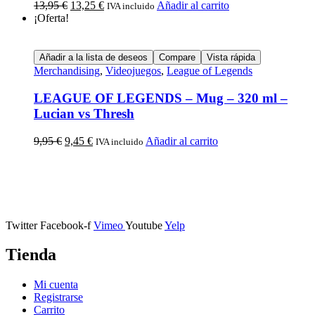
13,95
€
13,25
€
Añadir al carrito
IVA incluido
¡Oferta!
Añadir a la lista de deseos
Compare
Vista rápida
Merchandising
,
Videojuegos
,
League of Legends
LEAGUE OF LEGENDS – Mug – 320 ml –
Lucian vs Thresh
9,95
€
9,45
€
Añadir al carrito
IVA incluido
Calle Descalzos, 1,
11401 Jerez de la Frontera, Cádiz
Twitter
Facebook-f
Vimeo
Youtube
Yelp
Tienda
Mi cuenta
Registrarse
Carrito