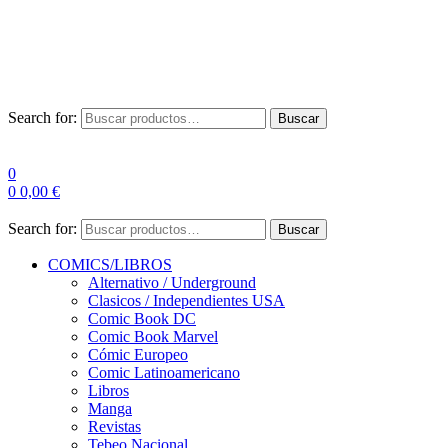
Envío Gratis a partir de 100€ para Península
Las entregas pueden sufrir demoras por alta demanda en las
empresas de mensajería.
Search for:
Buscar
0
0
0,00
€
Search for:
Buscar
COMICS/LIBROS
Alternativo / Underground
Clasicos / Independientes USA
Comic Book DC
Comic Book Marvel
Cómic Europeo
Comic Latinoamericano
Libros
Manga
Revistas
Tebeo Nacional