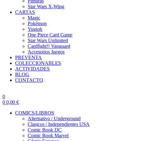
Pinturas
Star Wars X-Wing
CARTAS
Magic
Pokémon
Yugioh
One Piece Card Game
Star Wars Unlimited
Cardfight!! Vanguard
Accesorios Juegos
PREVENTA
COLECCIONABLES
ACTIVIDADES
BLOG
CONTACTO
0
0
0,00
€
COMICS/LIBROS
Alternativo / Underground
Clasicos / Independientes USA
Comic Book DC
Comic Book Marvel