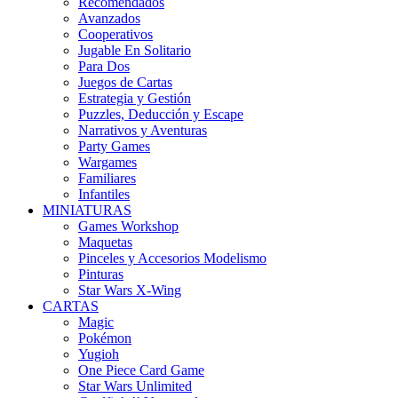
Recomendados
Avanzados
Cooperativos
Jugable En Solitario
Para Dos
Juegos de Cartas
Estrategia y Gestión
Puzzles, Deducción y Escape
Narrativos y Aventuras
Party Games
Wargames
Familiares
Infantiles
MINIATURAS
Games Workshop
Maquetas
Pinceles y Accesorios Modelismo
Pinturas
Star Wars X-Wing
CARTAS
Magic
Pokémon
Yugioh
One Piece Card Game
Star Wars Unlimited