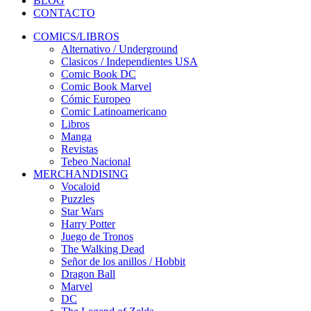
BLOG
CONTACTO
COMICS/LIBROS
Alternativo / Underground
Clasicos / Independientes USA
Comic Book DC
Comic Book Marvel
Cómic Europeo
Comic Latinoamericano
Libros
Manga
Revistas
Tebeo Nacional
MERCHANDISING
Vocaloid
Puzzles
Star Wars
Harry Potter
Juego de Tronos
The Walking Dead
Señor de los anillos / Hobbit
Dragon Ball
Marvel
DC