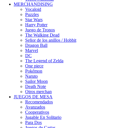
MERCHANDISING
Vocaloid
Puzzles
Star Wars
Harry Potter
Juego de Tronos
The Walking Dead
Señor de los anillos / Hobbit
Dragon Ball
Marvel
DC
The Legend of Zelda
One piece
Pokémon
Naruto
Sailor Moon
Death Note
Otros merchan
JUEGOS DE MESA
Recomendados
Avanzados
Cooperativos
Jugable En Solitario
Para Dos
Juegos de Cartas