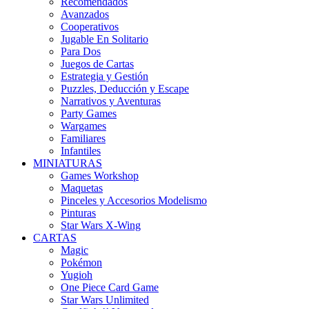
Recomendados
Avanzados
Cooperativos
Jugable En Solitario
Para Dos
Juegos de Cartas
Estrategia y Gestión
Puzzles, Deducción y Escape
Narrativos y Aventuras
Party Games
Wargames
Familiares
Infantiles
MINIATURAS
Games Workshop
Maquetas
Pinceles y Accesorios Modelismo
Pinturas
Star Wars X-Wing
CARTAS
Magic
Pokémon
Yugioh
One Piece Card Game
Star Wars Unlimited