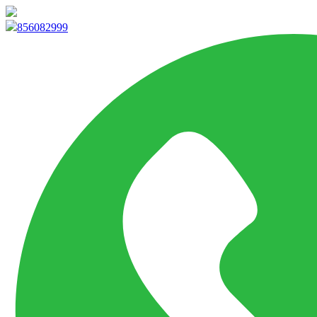
info@marketpvp.es
856082999