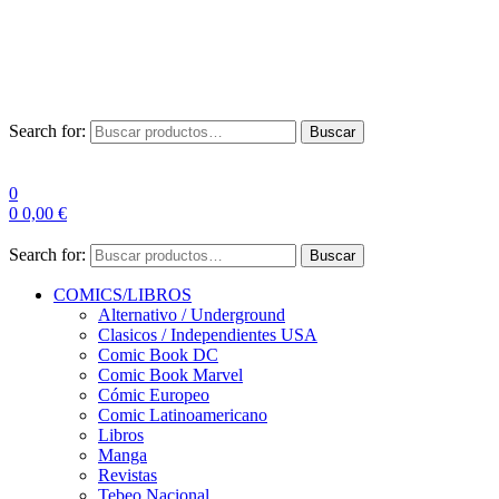
Envío Gratis a partir de 100€ para Península
Las entregas pueden sufrir demoras por alta demanda en las
empresas de mensajería.
Search for:
Buscar
0
0
0,00
€
Search for:
Buscar
COMICS/LIBROS
Alternativo / Underground
Clasicos / Independientes USA
Comic Book DC
Comic Book Marvel
Cómic Europeo
Comic Latinoamericano
Libros
Manga
Revistas
Tebeo Nacional