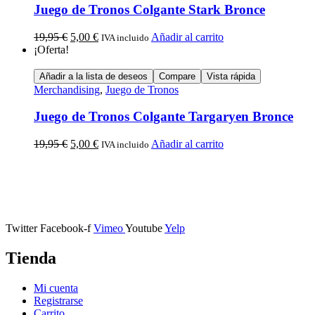
Juego de Tronos Colgante Stark Bronce
19,95
€
5,00
€
Añadir al carrito
IVA incluido
¡Oferta!
Añadir a la lista de deseos
Compare
Vista rápida
Merchandising
,
Juego de Tronos
Juego de Tronos Colgante Targaryen Bronce
19,95
€
5,00
€
Añadir al carrito
IVA incluido
Calle Descalzos, 1,
11401 Jerez de la Frontera, Cádiz
Twitter
Facebook-f
Vimeo
Youtube
Yelp
Tienda
Mi cuenta
Registrarse
Carrito