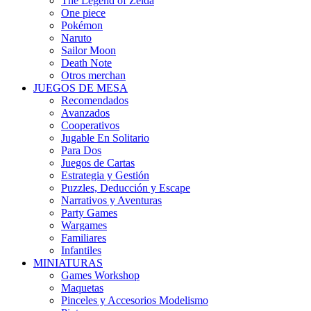
The Legend of Zelda
One piece
Pokémon
Naruto
Sailor Moon
Death Note
Otros merchan
JUEGOS DE MESA
Recomendados
Avanzados
Cooperativos
Jugable En Solitario
Para Dos
Juegos de Cartas
Estrategia y Gestión
Puzzles, Deducción y Escape
Narrativos y Aventuras
Party Games
Wargames
Familiares
Infantiles
MINIATURAS
Games Workshop
Maquetas
Pinceles y Accesorios Modelismo