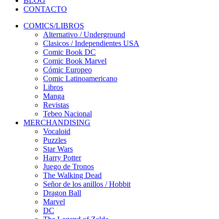
BLOG
CONTACTO
COMICS/LIBROS
Alternativo / Underground
Clasicos / Independientes USA
Comic Book DC
Comic Book Marvel
Cómic Europeo
Comic Latinoamericano
Libros
Manga
Revistas
Tebeo Nacional
MERCHANDISING
Vocaloid
Puzzles
Star Wars
Harry Potter
Juego de Tronos
The Walking Dead
Señor de los anillos / Hobbit
Dragon Ball
Marvel
DC