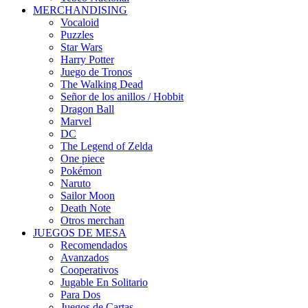
MERCHANDISING
Vocaloid
Puzzles
Star Wars
Harry Potter
Juego de Tronos
The Walking Dead
Señor de los anillos / Hobbit
Dragon Ball
Marvel
DC
The Legend of Zelda
One piece
Pokémon
Naruto
Sailor Moon
Death Note
Otros merchan
JUEGOS DE MESA
Recomendados
Avanzados
Cooperativos
Jugable En Solitario
Para Dos
Juegos de Cartas