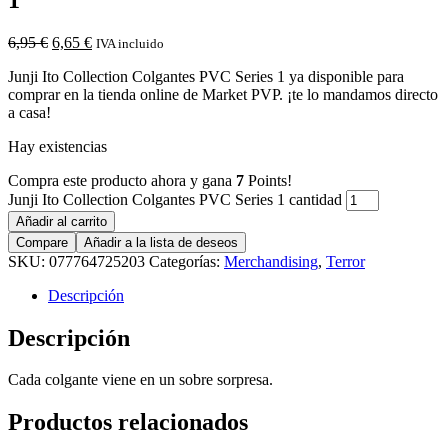
6,95
€
6,65
€
IVA incluido
Junji Ito Collection Colgantes PVC Series 1 ya disponible para
comprar en la tienda online de Market PVP. ¡te lo mandamos directo
a casa!
Hay existencias
Compra este producto ahora y gana
7
Points!
Junji Ito Collection Colgantes PVC Series 1 cantidad
Añadir al carrito
Compare
Añadir a la lista de deseos
SKU:
077764725203
Categorías:
Merchandising
,
Terror
Descripción
Descripción
Cada colgante viene en un sobre sorpresa.
Productos relacionados