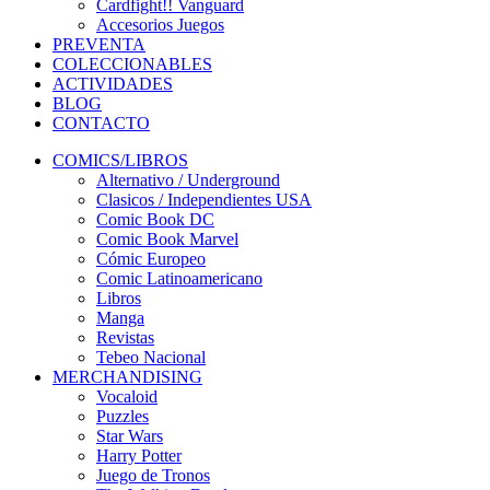
Cardfight!! Vanguard
Accesorios Juegos
PREVENTA
COLECCIONABLES
ACTIVIDADES
BLOG
CONTACTO
COMICS/LIBROS
Alternativo / Underground
Clasicos / Independientes USA
Comic Book DC
Comic Book Marvel
Cómic Europeo
Comic Latinoamericano
Libros
Manga
Revistas
Tebeo Nacional
MERCHANDISING
Vocaloid
Puzzles
Star Wars
Harry Potter
Juego de Tronos