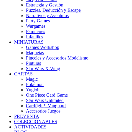
Estrategia y Gestión
Puzzles, Deducción y Escape
Narrativos y Aventuras
Party Games
Wargames
Familiares
Infantiles
MINIATURAS
Games Workshop
Maquetas
Pinceles y Accesorios Modelismo
Pinturas
Star Wars X-Wing
CARTAS
Magic
Pokémon
Yugioh
One Piece Card Game
Star Wars Unlimited
Cardfight!! Vanguard
Accesorios Juegos
PREVENTA
COLECCIONABLES
ACTIVIDADES