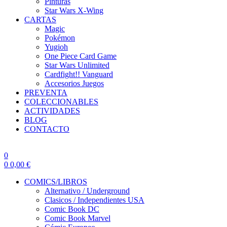
Pinturas
Star Wars X-Wing
CARTAS
Magic
Pokémon
Yugioh
One Piece Card Game
Star Wars Unlimited
Cardfight!! Vanguard
Accesorios Juegos
PREVENTA
COLECCIONABLES
ACTIVIDADES
BLOG
CONTACTO
0
0
0,00
€
COMICS/LIBROS
Alternativo / Underground
Clasicos / Independientes USA
Comic Book DC
Comic Book Marvel