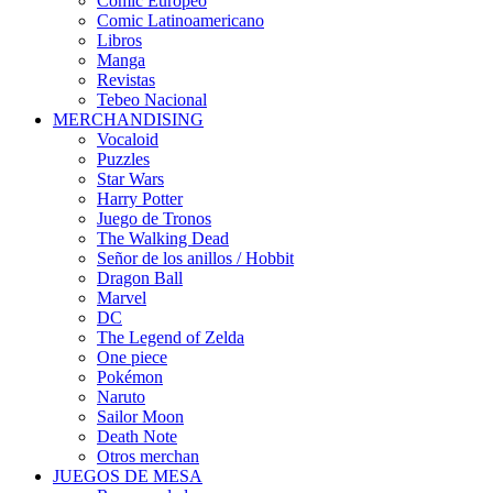
Cómic Europeo
Comic Latinoamericano
Libros
Manga
Revistas
Tebeo Nacional
MERCHANDISING
Vocaloid
Puzzles
Star Wars
Harry Potter
Juego de Tronos
The Walking Dead
Señor de los anillos / Hobbit
Dragon Ball
Marvel
DC
The Legend of Zelda
One piece
Pokémon
Naruto
Sailor Moon
Death Note
Otros merchan
JUEGOS DE MESA