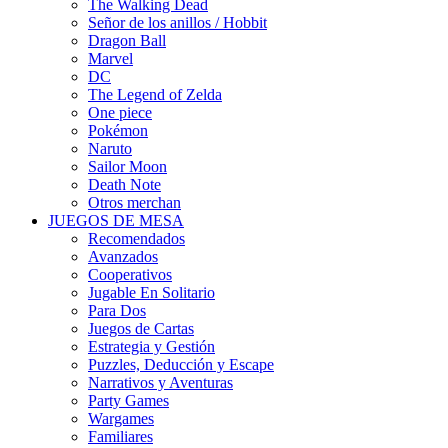
The Walking Dead
Señor de los anillos / Hobbit
Dragon Ball
Marvel
DC
The Legend of Zelda
One piece
Pokémon
Naruto
Sailor Moon
Death Note
Otros merchan
JUEGOS DE MESA
Recomendados
Avanzados
Cooperativos
Jugable En Solitario
Para Dos
Juegos de Cartas
Estrategia y Gestión
Puzzles, Deducción y Escape
Narrativos y Aventuras
Party Games
Wargames
Familiares