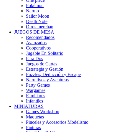
One piece
Pokémon
Naruto
Sailor Moon
Death Note
Otros merchan
JUEGOS DE MESA
Recomendados
Avanzados
Cooperativos
Jugable En Solitario
Para Dos
Juegos de Cartas
Estrategia y Gestión
Puzzles, Deducción y Escape
Narrativos y Aventuras
Party Games
Wargames
Familiares
Infantiles
MINIATURAS
Games Workshop
Maquetas
Pinceles y Accesorios Modelismo
Pinturas