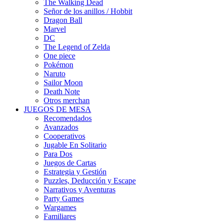
The Walking Dead
Señor de los anillos / Hobbit
Dragon Ball
Marvel
DC
The Legend of Zelda
One piece
Pokémon
Naruto
Sailor Moon
Death Note
Otros merchan
JUEGOS DE MESA
Recomendados
Avanzados
Cooperativos
Jugable En Solitario
Para Dos
Juegos de Cartas
Estrategia y Gestión
Puzzles, Deducción y Escape
Narrativos y Aventuras
Party Games
Wargames
Familiares