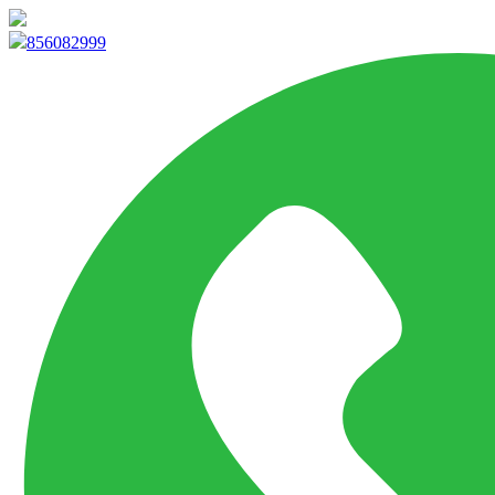
info@marketpvp.es
856082999