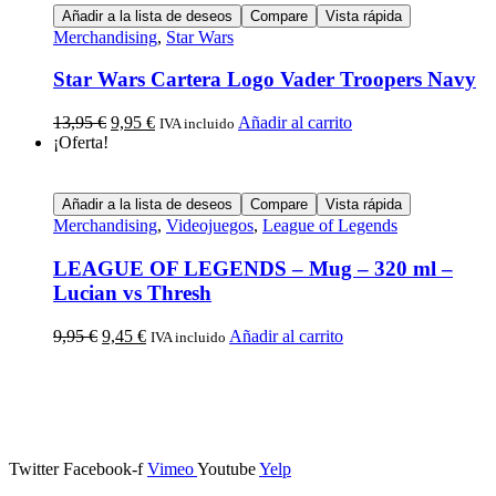
Añadir a la lista de deseos
Compare
Vista rápida
Merchandising
,
Star Wars
Star Wars Cartera Logo Vader Troopers Navy
13,95
€
9,95
€
Añadir al carrito
IVA incluido
¡Oferta!
Añadir a la lista de deseos
Compare
Vista rápida
Merchandising
,
Videojuegos
,
League of Legends
LEAGUE OF LEGENDS – Mug – 320 ml –
Lucian vs Thresh
9,95
€
9,45
€
Añadir al carrito
IVA incluido
Calle Descalzos, 1,
11401 Jerez de la Frontera, Cádiz
Twitter
Facebook-f
Vimeo
Youtube
Yelp