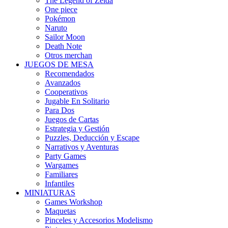
The Legend of Zelda
One piece
Pokémon
Naruto
Sailor Moon
Death Note
Otros merchan
JUEGOS DE MESA
Recomendados
Avanzados
Cooperativos
Jugable En Solitario
Para Dos
Juegos de Cartas
Estrategia y Gestión
Puzzles, Deducción y Escape
Narrativos y Aventuras
Party Games
Wargames
Familiares
Infantiles
MINIATURAS
Games Workshop
Maquetas
Pinceles y Accesorios Modelismo