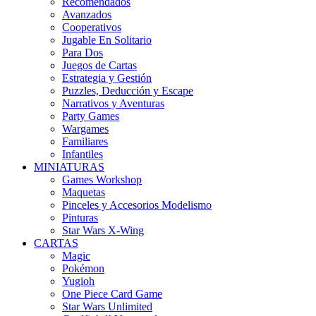
Recomendados
Avanzados
Cooperativos
Jugable En Solitario
Para Dos
Juegos de Cartas
Estrategia y Gestión
Puzzles, Deducción y Escape
Narrativos y Aventuras
Party Games
Wargames
Familiares
Infantiles
MINIATURAS
Games Workshop
Maquetas
Pinceles y Accesorios Modelismo
Pinturas
Star Wars X-Wing
CARTAS
Magic
Pokémon
Yugioh
One Piece Card Game
Star Wars Unlimited