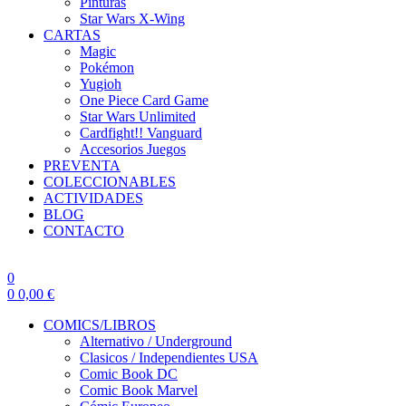
Pinturas
Star Wars X-Wing
CARTAS
Magic
Pokémon
Yugioh
One Piece Card Game
Star Wars Unlimited
Cardfight!! Vanguard
Accesorios Juegos
PREVENTA
COLECCIONABLES
ACTIVIDADES
BLOG
CONTACTO
0
0
0,00
€
COMICS/LIBROS
Alternativo / Underground
Clasicos / Independientes USA
Comic Book DC
Comic Book Marvel