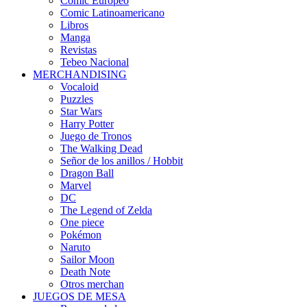
Cómic Europeo
Comic Latinoamericano
Libros
Manga
Revistas
Tebeo Nacional
MERCHANDISING
Vocaloid
Puzzles
Star Wars
Harry Potter
Juego de Tronos
The Walking Dead
Señor de los anillos / Hobbit
Dragon Ball
Marvel
DC
The Legend of Zelda
One piece
Pokémon
Naruto
Sailor Moon
Death Note
Otros merchan
JUEGOS DE MESA