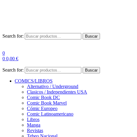
Envío Gratis a partir de 100€ para Península
Las entregas pueden sufrir demoras por alta demanda en las
empresas de mensajería.
Search for:
Buscar
0
0
0,00
€
Search for:
Buscar
COMICS/LIBROS
Alternativo / Underground
Clasicos / Independientes USA
Comic Book DC
Comic Book Marvel
Cómic Europeo
Comic Latinoamericano
Libros
Manga
Revistas
Tebeo Nacional