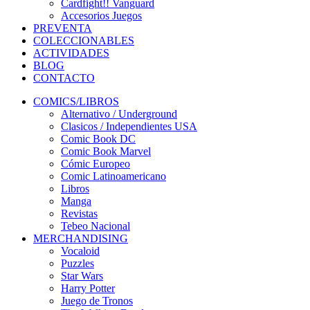
Cardfight!! Vanguard
Accesorios Juegos
PREVENTA
COLECCIONABLES
ACTIVIDADES
BLOG
CONTACTO
COMICS/LIBROS
Alternativo / Underground
Clasicos / Independientes USA
Comic Book DC
Comic Book Marvel
Cómic Europeo
Comic Latinoamericano
Libros
Manga
Revistas
Tebeo Nacional
MERCHANDISING
Vocaloid
Puzzles
Star Wars
Harry Potter
Juego de Tronos