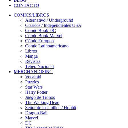
BLOG
CONTACTO
COMICS/LIBROS
Alternativo / Underground
Clasicos / Independientes USA
Comic Book DC
Comic Book Marvel
Cómic Europeo
Comic Latinoamericano
Libros
Manga
Revistas
Tebeo Nacional
MERCHANDISING
Vocaloid
Puzzles
Star Wars
Harry Potter
Juego de Tronos
The Walking Dead
Señor de los anillos / Hobbit
Dragon Ball
Marvel
DC