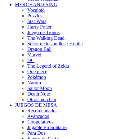
MERCHANDISING
Vocaloid
Puzzles
Star Wars
Harry Potter
Juego de Tronos
The Walking Dead
Señor de los anillos / Hobbit
Dragon Ball
Marvel
DC
The Legend of Zelda
One piece
Pokémon
Naruto
Sailor Moon
Death Note
Otros merchan
JUEGOS DE MESA
Recomendados
Avanzados
Cooperativos
Jugable En Solitario
Para Dos
Juegos de Cartas