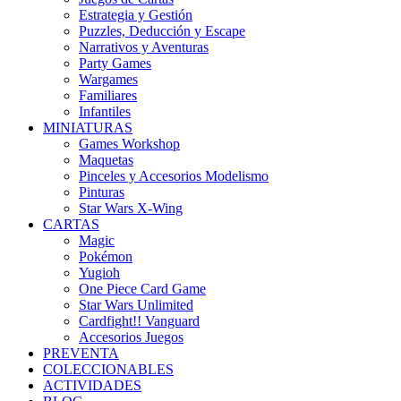
Estrategia y Gestión
Puzzles, Deducción y Escape
Narrativos y Aventuras
Party Games
Wargames
Familiares
Infantiles
MINIATURAS
Games Workshop
Maquetas
Pinceles y Accesorios Modelismo
Pinturas
Star Wars X-Wing
CARTAS
Magic
Pokémon
Yugioh
One Piece Card Game
Star Wars Unlimited
Cardfight!! Vanguard
Accesorios Juegos
PREVENTA
COLECCIONABLES
ACTIVIDADES