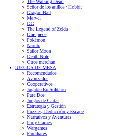
The Walking Dead
Señor de los anillos / Hobbit
Dragon Ball
Marvel
DC
The Legend of Zelda
One piece
Pokémon
Naruto
Sailor Moon
Death Note
Otros merchan
JUEGOS DE MESA
Recomendados
Avanzados
Cooperativos
Jugable En Solitario
Para Dos
Juegos de Cartas
Estrategia y Gestión
Puzzles, Deducción y Escape
Narrativos y Aventuras
Party Games
Wargames
Familiares