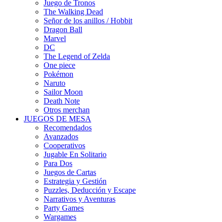
Juego de Tronos
The Walking Dead
Señor de los anillos / Hobbit
Dragon Ball
Marvel
DC
The Legend of Zelda
One piece
Pokémon
Naruto
Sailor Moon
Death Note
Otros merchan
JUEGOS DE MESA
Recomendados
Avanzados
Cooperativos
Jugable En Solitario
Para Dos
Juegos de Cartas
Estrategia y Gestión
Puzzles, Deducción y Escape
Narrativos y Aventuras
Party Games
Wargames