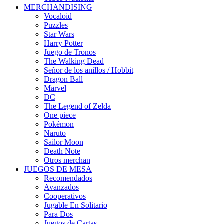
MERCHANDISING
Vocaloid
Puzzles
Star Wars
Harry Potter
Juego de Tronos
The Walking Dead
Señor de los anillos / Hobbit
Dragon Ball
Marvel
DC
The Legend of Zelda
One piece
Pokémon
Naruto
Sailor Moon
Death Note
Otros merchan
JUEGOS DE MESA
Recomendados
Avanzados
Cooperativos
Jugable En Solitario
Para Dos
Juegos de Cartas