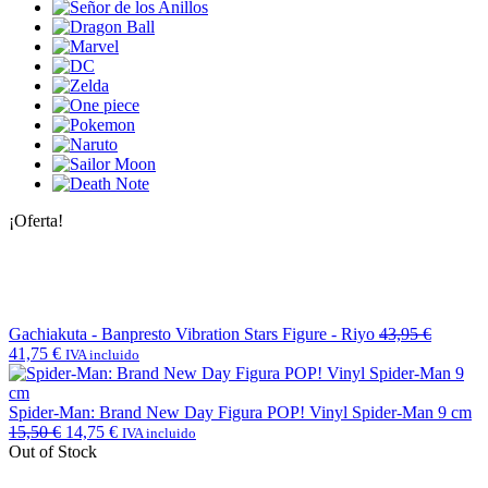
¡Oferta!
Gachiakuta - Banpresto Vibration Stars Figure - Riyo
43,95
€
41,75
€
IVA incluido
Spider-Man: Brand New Day Figura POP! Vinyl Spider-Man 9 cm
15,50
€
14,75
€
IVA incluido
Out of Stock