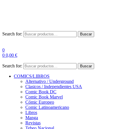
Envío Gratis a partir de 100€ para Península
Las entregas pueden sufrir demoras por alta demanda en las
empresas de mensajería.
Search for:
Buscar
0
0
0,00
€
Search for:
Buscar
COMICS/LIBROS
Alternativo / Underground
Clasicos / Independientes USA
Comic Book DC
Comic Book Marvel
Cómic Europeo
Comic Latinoamericano
Libros
Manga
Revistas
Tebeo Nacional