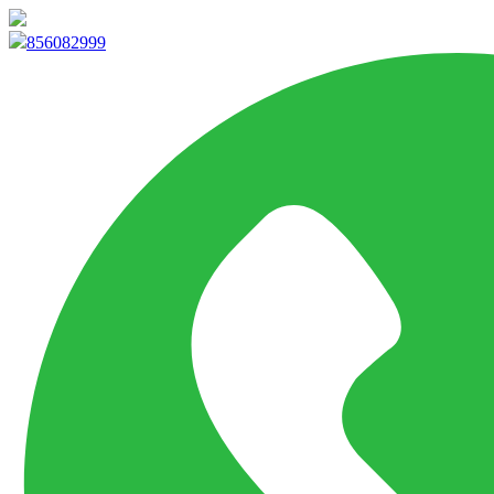
info@marketpvp.es
856082999