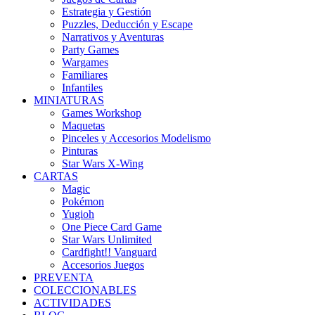
Estrategia y Gestión
Puzzles, Deducción y Escape
Narrativos y Aventuras
Party Games
Wargames
Familiares
Infantiles
MINIATURAS
Games Workshop
Maquetas
Pinceles y Accesorios Modelismo
Pinturas
Star Wars X-Wing
CARTAS
Magic
Pokémon
Yugioh
One Piece Card Game
Star Wars Unlimited
Cardfight!! Vanguard
Accesorios Juegos
PREVENTA
COLECCIONABLES
ACTIVIDADES