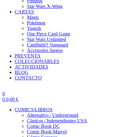
Pinturas
Star Wars X-Wing
CARTAS
Magic
Pokémon
Yugioh
One Piece Card Game
Star Wars Unlimited
Cardfight!! Vanguard
Accesorios Juegos
PREVENTA
COLECCIONABLES
ACTIVIDADES
BLOG
CONTACTO
0
0
0,00
€
COMICS/LIBROS
Alternativo / Underground
Clasicos / Independientes USA
Comic Book DC
Comic Book Marvel