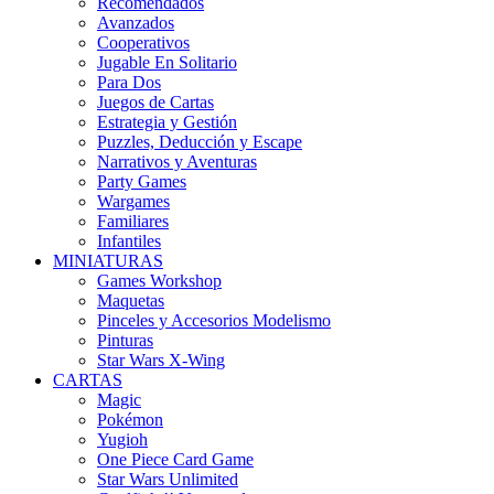
Recomendados
Avanzados
Cooperativos
Jugable En Solitario
Para Dos
Juegos de Cartas
Estrategia y Gestión
Puzzles, Deducción y Escape
Narrativos y Aventuras
Party Games
Wargames
Familiares
Infantiles
MINIATURAS
Games Workshop
Maquetas
Pinceles y Accesorios Modelismo
Pinturas
Star Wars X-Wing
CARTAS
Magic
Pokémon
Yugioh
One Piece Card Game
Star Wars Unlimited