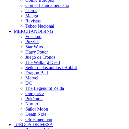
Cómic Europeo
Comic Latinoamericano
Libros
Manga
Revistas
Tebeo Nacional
MERCHANDISING
Vocaloid
Puzzles
Star Wars
Harry Potter
Juego de Tronos
The Walking Dead
Señor de los anillos / Hobbit
Dragon Ball
Marvel
DC
The Legend of Zelda
One piece
Pokémon
Naruto
Sailor Moon
Death Note
Otros merchan
JUEGOS DE MESA