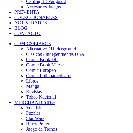
Cardfight!! Vanguard
Accesorios Juegos
PREVENTA
COLECCIONABLES
ACTIVIDADES
BLOG
CONTACTO
COMICS/LIBROS
Alternativo / Underground
Clasicos / Independientes USA
Comic Book DC
Comic Book Marvel
Cómic Europeo
Comic Latinoamericano
Libros
Manga
Revistas
Tebeo Nacional
MERCHANDISING
Vocaloid
Puzzles
Star Wars
Harry Potter
Juego de Tronos