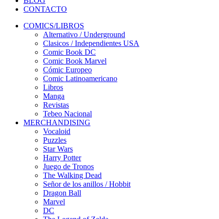
BLOG
CONTACTO
COMICS/LIBROS
Alternativo / Underground
Clasicos / Independientes USA
Comic Book DC
Comic Book Marvel
Cómic Europeo
Comic Latinoamericano
Libros
Manga
Revistas
Tebeo Nacional
MERCHANDISING
Vocaloid
Puzzles
Star Wars
Harry Potter
Juego de Tronos
The Walking Dead
Señor de los anillos / Hobbit
Dragon Ball
Marvel
DC