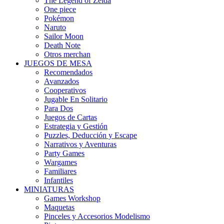
The Legend of Zelda
One piece
Pokémon
Naruto
Sailor Moon
Death Note
Otros merchan
JUEGOS DE MESA
Recomendados
Avanzados
Cooperativos
Jugable En Solitario
Para Dos
Juegos de Cartas
Estrategia y Gestión
Puzzles, Deducción y Escape
Narrativos y Aventuras
Party Games
Wargames
Familiares
Infantiles
MINIATURAS
Games Workshop
Maquetas
Pinceles y Accesorios Modelismo