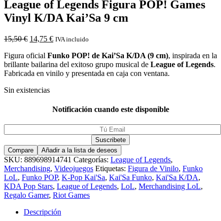
League of Legends Figura POP! Games
Vinyl K/DA Kai’Sa 9 cm
15,50
€
14,75
€
IVA incluido
Figura oficial
Funko POP! de Kai’Sa K/DA (9 cm)
, inspirada en la
brillante bailarina del exitoso grupo musical de
League of Legends
.
Fabricada en vinilo y presentada en caja con ventana.
Sin existencias
Notificación cuando este disponible
Compare
Añadir a la lista de deseos
SKU:
889698914741
Categorías:
League of Legends
,
Merchandising
,
Videojuegos
Etiquetas:
Figura de Vinilo
,
Funko
LoL
,
Funko POP
,
K-Pop Kai'Sa
,
Kai'Sa Funko
,
Kai'Sa K/DA
,
KDA Pop Stars
,
League of Legends
,
LoL
,
Merchandising LoL
,
Regalo Gamer
,
Riot Games
Descripción