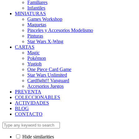
Familiares
Infantiles
MINIATURAS
Games Workshop
Maquetas
Pinceles y Accesorios Modelismo
Pinturas
Star Wars X-Wing
CARTAS
Magic
Pokémon
Yugioh
One Piece Card Game
Star Wars Unlimited
Cardfight!! Vanguard
Accesorios Juegos
PREVENTA
COLECCIONABLES
ACTIVIDADES
BLOG
CONTACTO
Hide similarities