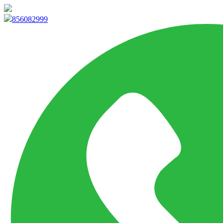
info@marketpvp.es
856082999