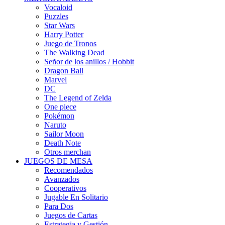
Vocaloid
Puzzles
Star Wars
Harry Potter
Juego de Tronos
The Walking Dead
Señor de los anillos / Hobbit
Dragon Ball
Marvel
DC
The Legend of Zelda
One piece
Pokémon
Naruto
Sailor Moon
Death Note
Otros merchan
JUEGOS DE MESA
Recomendados
Avanzados
Cooperativos
Jugable En Solitario
Para Dos
Juegos de Cartas
Estrategia y Gestión