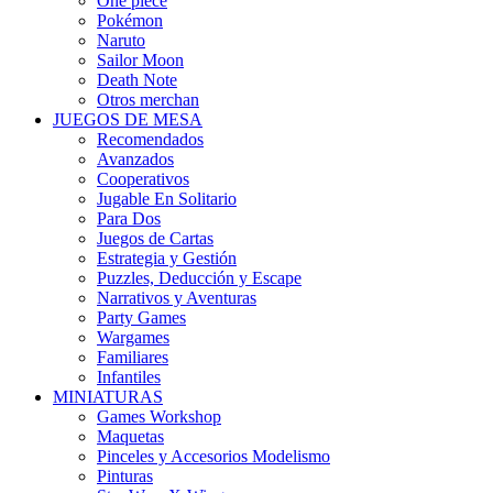
One piece
Pokémon
Naruto
Sailor Moon
Death Note
Otros merchan
JUEGOS DE MESA
Recomendados
Avanzados
Cooperativos
Jugable En Solitario
Para Dos
Juegos de Cartas
Estrategia y Gestión
Puzzles, Deducción y Escape
Narrativos y Aventuras
Party Games
Wargames
Familiares
Infantiles
MINIATURAS
Games Workshop
Maquetas
Pinceles y Accesorios Modelismo
Pinturas