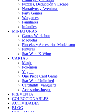
Puzzles, Deducción y Escape
Narrativos y Aventuras
Party Games
Wargames
Familiares
Infantiles
MINIATURAS
Games Workshop
Maquetas
Pinceles y Accesorios Modelismo
Pinturas
Star Wars X-Wing
CARTAS
Magic
Pokémon
Yugioh
One Piece Card Game
Star Wars Unlimited
Cardfight!! Vanguard
Accesorios Juegos
PREVENTA
COLECCIONABLES
ACTIVIDADES
BLOG