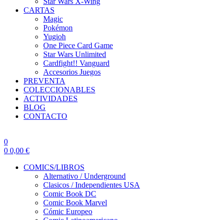
Star Wars X-Wing
CARTAS
Magic
Pokémon
Yugioh
One Piece Card Game
Star Wars Unlimited
Cardfight!! Vanguard
Accesorios Juegos
PREVENTA
COLECCIONABLES
ACTIVIDADES
BLOG
CONTACTO
0
0
0,00
€
COMICS/LIBROS
Alternativo / Underground
Clasicos / Independientes USA
Comic Book DC
Comic Book Marvel
Cómic Europeo