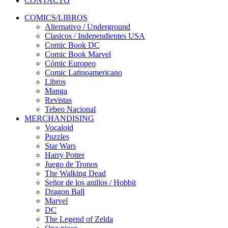
CONTACTO
COMICS/LIBROS
Alternativo / Underground
Clasicos / Independientes USA
Comic Book DC
Comic Book Marvel
Cómic Europeo
Comic Latinoamericano
Libros
Manga
Revistas
Tebeo Nacional
MERCHANDISING
Vocaloid
Puzzles
Star Wars
Harry Potter
Juego de Tronos
The Walking Dead
Señor de los anillos / Hobbit
Dragon Ball
Marvel
DC
The Legend of Zelda