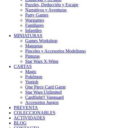
Puzzles, Deducción y Escape
Narrativos y Aventuras
Party Games
Wargames
Familiares
Infantiles
MINIATURAS
Games Workshop
Maquetas
Pinceles y Accesorios Modelismo
Pinturas
Star Wars X-Wing
CARTAS
Magic
Pokémon
Yugioh
One Piece Card Game
Star Wars Unlimited
Cardfight!! Vanguard
Accesorios Juegos
PREVENTA
COLECCIONABLES
ACTIVIDADES
BLOG