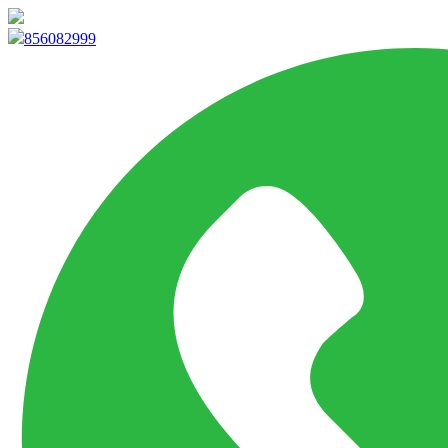
info@marketpvp.es
856082999