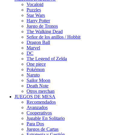
Vocaloid
Puzzles
Star Wars
Harry Potter
Juego de Tronos
The Walking Dead
Señor de los anillos / Hobbit
Dragon Ball
Marvel
DC
The Legend of Zelda
One piece
Pokémon
Naruto
Sailor Moon
Death Note
Otros merchan
JUEGOS DE MESA
Recomendados
Avanzados
Cooperativos
Jugable En Solitario
Para Dos
Juegos de Cartas
Estrategia y Gestión