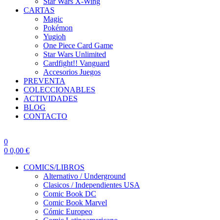
Star Wars X-Wing
CARTAS
Magic
Pokémon
Yugioh
One Piece Card Game
Star Wars Unlimited
Cardfight!! Vanguard
Accesorios Juegos
PREVENTA
COLECCIONABLES
ACTIVIDADES
BLOG
CONTACTO
0
0
0,00
€
COMICS/LIBROS
Alternativo / Underground
Clasicos / Independientes USA
Comic Book DC
Comic Book Marvel
Cómic Europeo