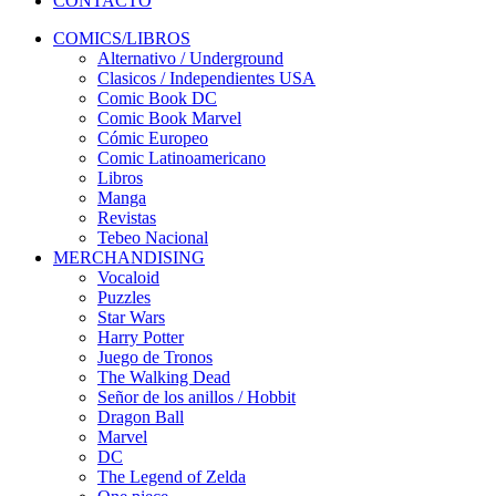
CONTACTO
COMICS/LIBROS
Alternativo / Underground
Clasicos / Independientes USA
Comic Book DC
Comic Book Marvel
Cómic Europeo
Comic Latinoamericano
Libros
Manga
Revistas
Tebeo Nacional
MERCHANDISING
Vocaloid
Puzzles
Star Wars
Harry Potter
Juego de Tronos
The Walking Dead
Señor de los anillos / Hobbit
Dragon Ball
Marvel
DC
The Legend of Zelda