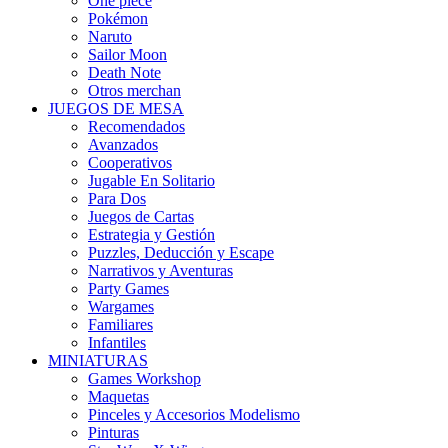
One piece
Pokémon
Naruto
Sailor Moon
Death Note
Otros merchan
JUEGOS DE MESA
Recomendados
Avanzados
Cooperativos
Jugable En Solitario
Para Dos
Juegos de Cartas
Estrategia y Gestión
Puzzles, Deducción y Escape
Narrativos y Aventuras
Party Games
Wargames
Familiares
Infantiles
MINIATURAS
Games Workshop
Maquetas
Pinceles y Accesorios Modelismo
Pinturas