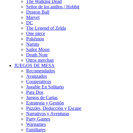
The Walking Dead
Señor de los anillos / Hobbit
Dragon Ball
Marvel
DC
The Legend of Zelda
One piece
Pokémon
Naruto
Sailor Moon
Death Note
Otros merchan
JUEGOS DE MESA
Recomendados
Avanzados
Cooperativos
Jugable En Solitario
Para Dos
Juegos de Cartas
Estrategia y Gestión
Puzzles, Deducción y Escape
Narrativos y Aventuras
Party Games
Wargames
Familiares