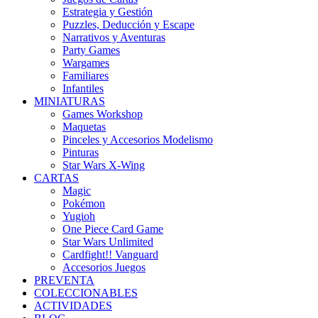
Estrategia y Gestión
Puzzles, Deducción y Escape
Narrativos y Aventuras
Party Games
Wargames
Familiares
Infantiles
MINIATURAS
Games Workshop
Maquetas
Pinceles y Accesorios Modelismo
Pinturas
Star Wars X-Wing
CARTAS
Magic
Pokémon
Yugioh
One Piece Card Game
Star Wars Unlimited
Cardfight!! Vanguard
Accesorios Juegos
PREVENTA
COLECCIONABLES
ACTIVIDADES