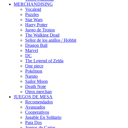
MERCHANDISING
Vocaloid
Puzzles
Star Wars
Harry Potter
Juego de Tronos
The Walking Dead
Señor de los anillos / Hobbit
Dragon Ball
Marvel
DC
The Legend of Zelda
One piece
Pokémon
Naruto
Sailor Moon
Death Note
Otros merchan
JUEGOS DE MESA
Recomendados
Avanzados
Cooperativos
Jugable En Solitario
Para Dos
Juegos de Cartas