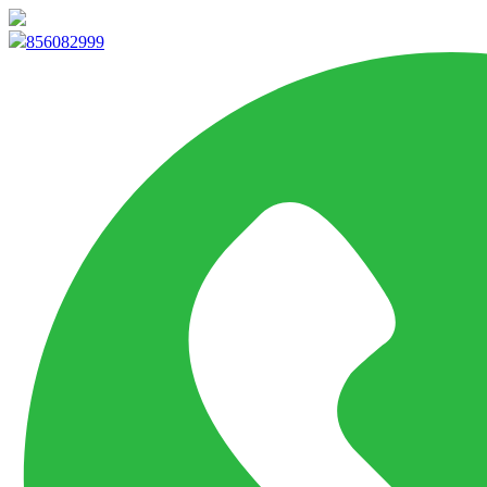
info@marketpvp.es
856082999