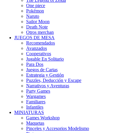
The Legend of Zelda
One piece
Pokémon
Naruto
Sailor Moon
Death Note
Otros merchan
JUEGOS DE MESA
Recomendados
Avanzados
Cooperativos
Jugable En Solitario
Para Dos
Juegos de Cartas
Estrategia y Gestión
Puzzles, Deducción y Escape
Narrativos y Aventuras
Party Games
Wargames
Familiares
Infantiles
MINIATURAS
Games Workshop
Maquetas
Pinceles y Accesorios Modelismo