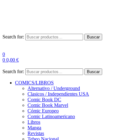
Envío Gratis a partir de 100€ para Península
Las entregas pueden sufrir demoras por alta demanda en las
empresas de mensajería.
Search for:
Buscar
0
0
0,00
€
Search for:
Buscar
COMICS/LIBROS
Alternativo / Underground
Clasicos / Independientes USA
Comic Book DC
Comic Book Marvel
Cómic Europeo
Comic Latinoamericano
Libros
Manga
Revistas
Tebeo Nacional