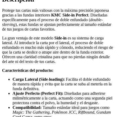
Protege tus cartas más valiosas con la máxima precisión japonesa
gracias a las fundas interiores
KMC Side-in Perfect
. Diseñadas
específicamente para el proceso de doble enfundado (
double-
sleeving
), estas fundas se ajustan perfectamente al tamaño estándar
de tus juegos de cartas favoritos.
La gran ventaja de este modelo
Side-in
es su sistema de carga
lateral. Al introducir la carta por el lateral, el proceso de doble
enfundado es mucho más rápido y cómodo, reduciendo el riesgo de
que la carta se deslice o atrape aire dentro de la funda exterior.
Ofrecen una claridad cristalina para que no pierdas ningún detalle
del arte ni del texto de tus cartas.
Características del producto:
Carga Lateral (Side-loading):
Facilita el doble enfundado
de manera rápida y evita que la carta se suba al meterla en la
funda definitiva.
Ajuste Perfecto (Perfect Fit):
Diseñadas para adherirse
milimétricamente a la carta, actuando como una segunda piel
protectora contra el polvo, la humedad y el desgaste.
Compatibilidad:
Tamaño estándar ideal para juegos como
Magic: The Gathering
,
Pokémon JCC
,
Riftbound
,
Gundam
Card Game
, entre otros.