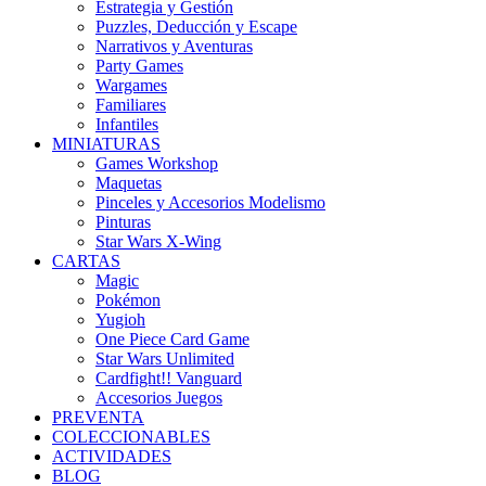
Estrategia y Gestión
Puzzles, Deducción y Escape
Narrativos y Aventuras
Party Games
Wargames
Familiares
Infantiles
MINIATURAS
Games Workshop
Maquetas
Pinceles y Accesorios Modelismo
Pinturas
Star Wars X-Wing
CARTAS
Magic
Pokémon
Yugioh
One Piece Card Game
Star Wars Unlimited
Cardfight!! Vanguard
Accesorios Juegos
PREVENTA
COLECCIONABLES
ACTIVIDADES
BLOG