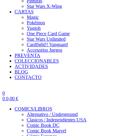
Pinturas
Star Wars X-Wing
CARTAS
Magic
Pokémon
Yugioh
One Piece Card Game
Star Wars Unlimited
Cardfight!! Vanguard
Accesorios Juegos
PREVENTA
COLECCIONABLES
ACTIVIDADES
BLOG
CONTACTO
0
0
0,00
€
COMICS/LIBROS
Alternativo / Underground
Clasicos / Independientes USA
Comic Book DC
Comic Book Marvel