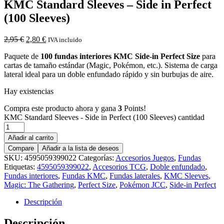
KMC Standard Sleeves – Side in Perfect
(100 Sleeves)
2,95
€
2,80
€
IVA incluido
Paquete de
100 fundas interiores KMC Side-in Perfect Size
para
cartas de tamaño estándar (Magic, Pokémon, etc.). Sistema de carga
lateral ideal para un doble enfundado rápido y sin burbujas de aire.
Hay existencias
Compra este producto ahora y gana
3
Points!
KMC Standard Sleeves - Side in Perfect (100 Sleeves) cantidad
Añadir al carrito
Compare
Añadir a la lista de deseos
SKU:
4595059399022
Categorías:
Accesorios Juegos
,
Fundas
Etiquetas:
4595059399022
,
Accesorios TCG
,
Doble enfundado
,
Fundas interiores
,
Fundas KMC
,
Fundas laterales
,
KMC Sleeves
,
Magic: The Gathering
,
Perfect Size
,
Pokémon JCC
,
Side-in Perfect
Descripción
Descripción