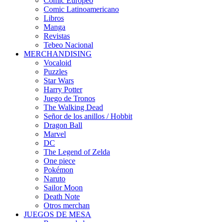
Cómic Europeo
Comic Latinoamericano
Libros
Manga
Revistas
Tebeo Nacional
MERCHANDISING
Vocaloid
Puzzles
Star Wars
Harry Potter
Juego de Tronos
The Walking Dead
Señor de los anillos / Hobbit
Dragon Ball
Marvel
DC
The Legend of Zelda
One piece
Pokémon
Naruto
Sailor Moon
Death Note
Otros merchan
JUEGOS DE MESA