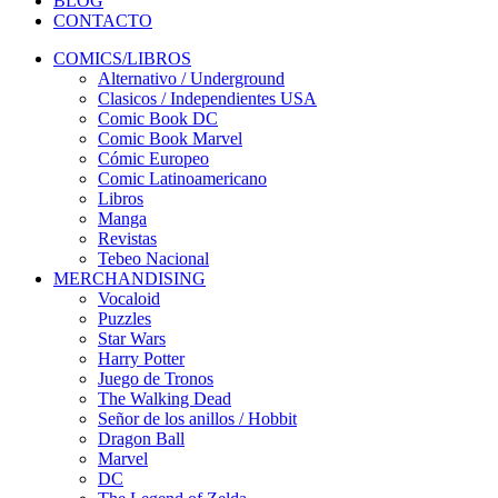
BLOG
CONTACTO
COMICS/LIBROS
Alternativo / Underground
Clasicos / Independientes USA
Comic Book DC
Comic Book Marvel
Cómic Europeo
Comic Latinoamericano
Libros
Manga
Revistas
Tebeo Nacional
MERCHANDISING
Vocaloid
Puzzles
Star Wars
Harry Potter
Juego de Tronos
The Walking Dead
Señor de los anillos / Hobbit
Dragon Ball
Marvel
DC