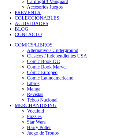
Cardfight!! Vanguard
Accesorios Juegos
PREVENTA
COLECCIONABLES
ACTIVIDADES
BLOG
CONTACTO
COMICS/LIBROS
Alternativo / Underground
Clasicos / Independientes USA
Comic Book DC
Comic Book Marvel
Cómic Europeo
Comic Latinoamericano
Libros
Manga
Revistas
Tebeo Nacional
MERCHANDISING
Vocaloid
Puzzles
Star Wars
Harry Potter
Juego de Tronos