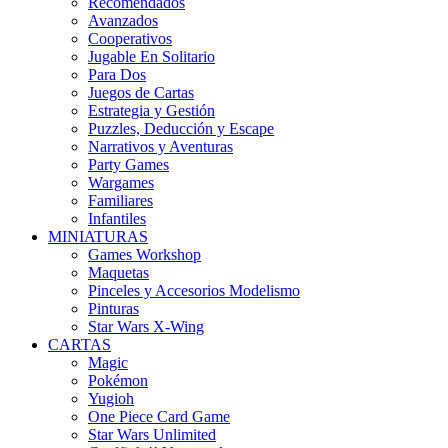
Recomendados
Avanzados
Cooperativos
Jugable En Solitario
Para Dos
Juegos de Cartas
Estrategia y Gestión
Puzzles, Deducción y Escape
Narrativos y Aventuras
Party Games
Wargames
Familiares
Infantiles
MINIATURAS
Games Workshop
Maquetas
Pinceles y Accesorios Modelismo
Pinturas
Star Wars X-Wing
CARTAS
Magic
Pokémon
Yugioh
One Piece Card Game
Star Wars Unlimited