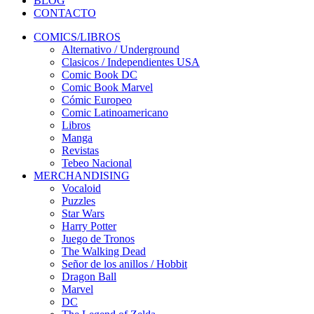
BLOG
CONTACTO
COMICS/LIBROS
Alternativo / Underground
Clasicos / Independientes USA
Comic Book DC
Comic Book Marvel
Cómic Europeo
Comic Latinoamericano
Libros
Manga
Revistas
Tebeo Nacional
MERCHANDISING
Vocaloid
Puzzles
Star Wars
Harry Potter
Juego de Tronos
The Walking Dead
Señor de los anillos / Hobbit
Dragon Ball
Marvel
DC