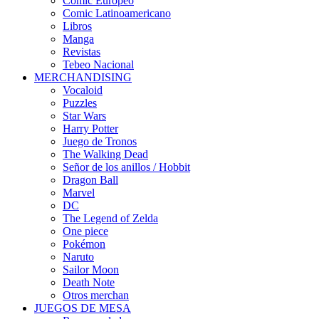
Cómic Europeo
Comic Latinoamericano
Libros
Manga
Revistas
Tebeo Nacional
MERCHANDISING
Vocaloid
Puzzles
Star Wars
Harry Potter
Juego de Tronos
The Walking Dead
Señor de los anillos / Hobbit
Dragon Ball
Marvel
DC
The Legend of Zelda
One piece
Pokémon
Naruto
Sailor Moon
Death Note
Otros merchan
JUEGOS DE MESA