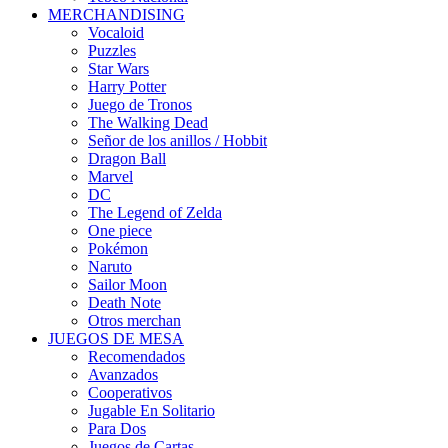
MERCHANDISING
Vocaloid
Puzzles
Star Wars
Harry Potter
Juego de Tronos
The Walking Dead
Señor de los anillos / Hobbit
Dragon Ball
Marvel
DC
The Legend of Zelda
One piece
Pokémon
Naruto
Sailor Moon
Death Note
Otros merchan
JUEGOS DE MESA
Recomendados
Avanzados
Cooperativos
Jugable En Solitario
Para Dos
Juegos de Cartas