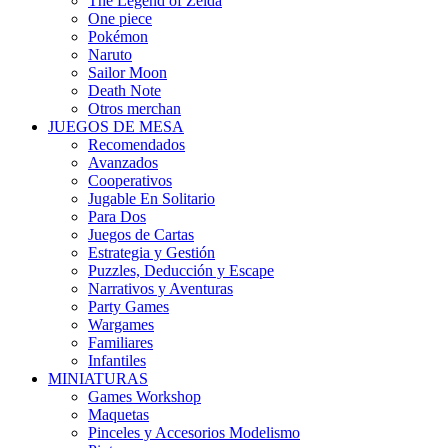
The Legend of Zelda
One piece
Pokémon
Naruto
Sailor Moon
Death Note
Otros merchan
JUEGOS DE MESA
Recomendados
Avanzados
Cooperativos
Jugable En Solitario
Para Dos
Juegos de Cartas
Estrategia y Gestión
Puzzles, Deducción y Escape
Narrativos y Aventuras
Party Games
Wargames
Familiares
Infantiles
MINIATURAS
Games Workshop
Maquetas
Pinceles y Accesorios Modelismo