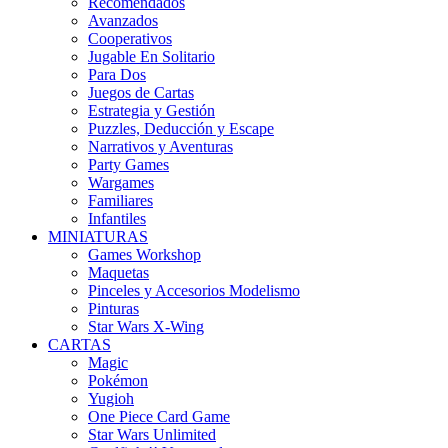
Recomendados
Avanzados
Cooperativos
Jugable En Solitario
Para Dos
Juegos de Cartas
Estrategia y Gestión
Puzzles, Deducción y Escape
Narrativos y Aventuras
Party Games
Wargames
Familiares
Infantiles
MINIATURAS
Games Workshop
Maquetas
Pinceles y Accesorios Modelismo
Pinturas
Star Wars X-Wing
CARTAS
Magic
Pokémon
Yugioh
One Piece Card Game
Star Wars Unlimited