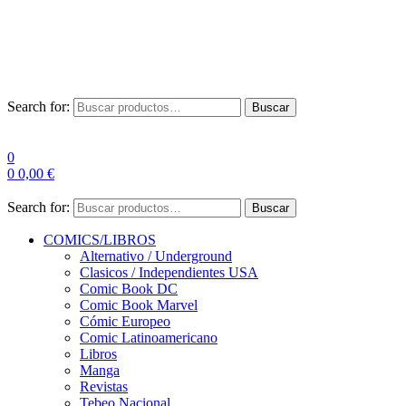
Envío Gratis a partir de 100€ para Península
Las entregas pueden sufrir demoras por alta demanda en las
empresas de mensajería.
Search for:
Buscar
0
0
0,00
€
Search for:
Buscar
COMICS/LIBROS
Alternativo / Underground
Clasicos / Independientes USA
Comic Book DC
Comic Book Marvel
Cómic Europeo
Comic Latinoamericano
Libros
Manga
Revistas
Tebeo Nacional