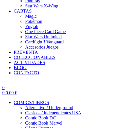
Pinturas
Star Wars X-Wing
CARTAS
Magic
Pokémon
Yugioh
One Piece Card Game
Star Wars Unlimited
Cardfight!! Vanguard
Accesorios Juegos
PREVENTA
COLECCIONABLES
ACTIVIDADES
BLOG
CONTACTO
0
0
0,00
€
COMICS/LIBROS
Alternativo / Underground
Clasicos / Independientes USA
Comic Book DC
Comic Book Marvel