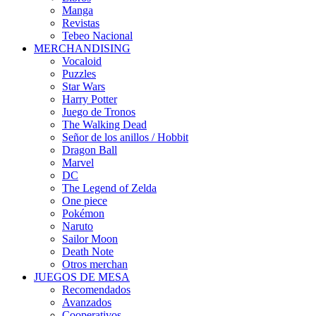
Manga
Revistas
Tebeo Nacional
MERCHANDISING
Vocaloid
Puzzles
Star Wars
Harry Potter
Juego de Tronos
The Walking Dead
Señor de los anillos / Hobbit
Dragon Ball
Marvel
DC
The Legend of Zelda
One piece
Pokémon
Naruto
Sailor Moon
Death Note
Otros merchan
JUEGOS DE MESA
Recomendados
Avanzados
Cooperativos