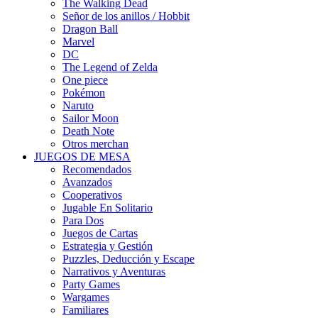
The Walking Dead
Señor de los anillos / Hobbit
Dragon Ball
Marvel
DC
The Legend of Zelda
One piece
Pokémon
Naruto
Sailor Moon
Death Note
Otros merchan
JUEGOS DE MESA
Recomendados
Avanzados
Cooperativos
Jugable En Solitario
Para Dos
Juegos de Cartas
Estrategia y Gestión
Puzzles, Deducción y Escape
Narrativos y Aventuras
Party Games
Wargames
Familiares