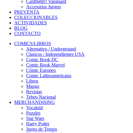
Cardfight!! Vanguard
Accesorios Juegos
PREVENTA
COLECCIONABLES
ACTIVIDADES
BLOG
CONTACTO
COMICS/LIBROS
Alternativo / Underground
Clasicos / Independientes USA
Comic Book DC
Comic Book Marvel
Cómic Europeo
Comic Latinoamericano
Libros
Manga
Revistas
Tebeo Nacional
MERCHANDISING
Vocaloid
Puzzles
Star Wars
Harry Potter
Juego de Tronos