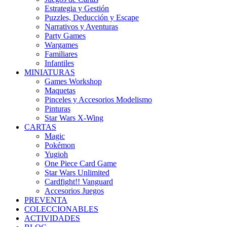
Estrategia y Gestión
Puzzles, Deducción y Escape
Narrativos y Aventuras
Party Games
Wargames
Familiares
Infantiles
MINIATURAS
Games Workshop
Maquetas
Pinceles y Accesorios Modelismo
Pinturas
Star Wars X-Wing
CARTAS
Magic
Pokémon
Yugioh
One Piece Card Game
Star Wars Unlimited
Cardfight!! Vanguard
Accesorios Juegos
PREVENTA
COLECCIONABLES
ACTIVIDADES