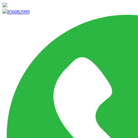
info@marketpvp.es
856082999