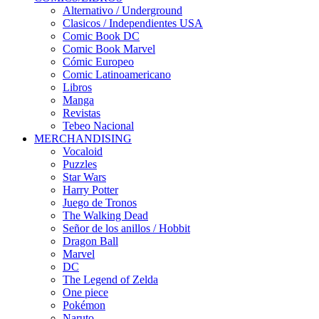
Alternativo / Underground
Clasicos / Independientes USA
Comic Book DC
Comic Book Marvel
Cómic Europeo
Comic Latinoamericano
Libros
Manga
Revistas
Tebeo Nacional
MERCHANDISING
Vocaloid
Puzzles
Star Wars
Harry Potter
Juego de Tronos
The Walking Dead
Señor de los anillos / Hobbit
Dragon Ball
Marvel
DC
The Legend of Zelda
One piece
Pokémon
Naruto