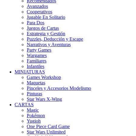
Recomendados
Avanzados
Cooperativos
Jugable En Solitario
Para Dos
Juegos de Cartas
Estrategia y Gestión
Puzzles, Deducción y Escape
Narrativos y Aventuras
Party Games
Wargames
Familiares
Infantiles
MINIATURAS
Games Workshop
Maquetas
Pinceles y Accesorios Modelismo
Pinturas
Star Wars X-Wing
CARTAS
Magic
Pokémon
Yugioh
One Piece Card Game
Star Wars Unlimited