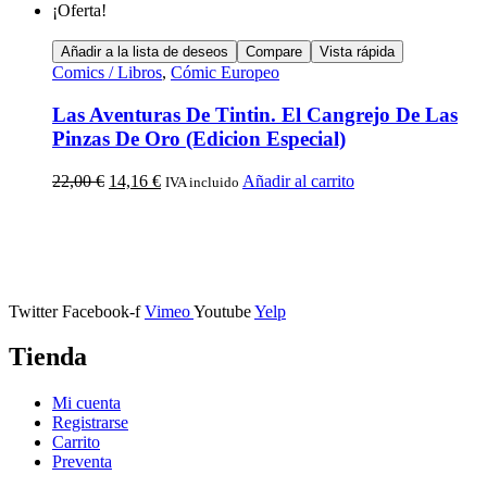
¡Oferta!
Añadir a la lista de deseos
Compare
Vista rápida
Comics / Libros
,
Cómic Europeo
Las Aventuras De Tintin. El Cangrejo De Las
Pinzas De Oro (Edicion Especial)
22,00
€
14,16
€
Añadir al carrito
IVA incluido
Calle Descalzos, 1,
11401 Jerez de la Frontera, Cádiz
Twitter
Facebook-f
Vimeo
Youtube
Yelp
Tienda
Mi cuenta
Registrarse
Carrito
Preventa