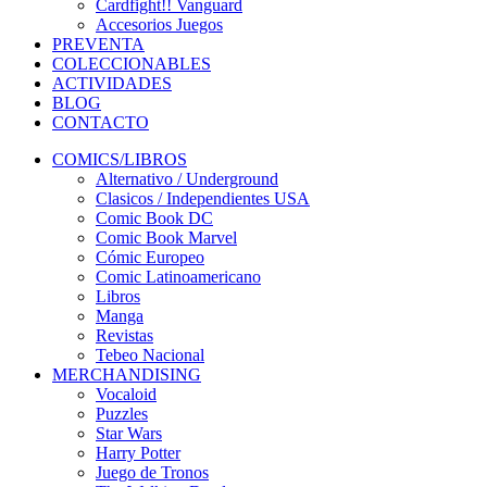
Cardfight!! Vanguard
Accesorios Juegos
PREVENTA
COLECCIONABLES
ACTIVIDADES
BLOG
CONTACTO
COMICS/LIBROS
Alternativo / Underground
Clasicos / Independientes USA
Comic Book DC
Comic Book Marvel
Cómic Europeo
Comic Latinoamericano
Libros
Manga
Revistas
Tebeo Nacional
MERCHANDISING
Vocaloid
Puzzles
Star Wars
Harry Potter
Juego de Tronos