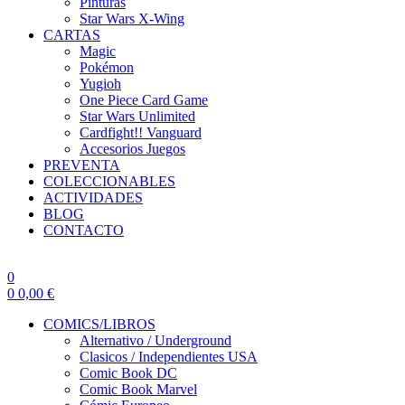
Pinturas
Star Wars X-Wing
CARTAS
Magic
Pokémon
Yugioh
One Piece Card Game
Star Wars Unlimited
Cardfight!! Vanguard
Accesorios Juegos
PREVENTA
COLECCIONABLES
ACTIVIDADES
BLOG
CONTACTO
0
0
0,00
€
COMICS/LIBROS
Alternativo / Underground
Clasicos / Independientes USA
Comic Book DC
Comic Book Marvel