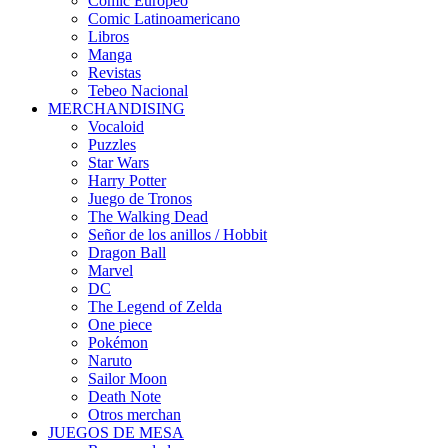
Cómic Europeo
Comic Latinoamericano
Libros
Manga
Revistas
Tebeo Nacional
MERCHANDISING
Vocaloid
Puzzles
Star Wars
Harry Potter
Juego de Tronos
The Walking Dead
Señor de los anillos / Hobbit
Dragon Ball
Marvel
DC
The Legend of Zelda
One piece
Pokémon
Naruto
Sailor Moon
Death Note
Otros merchan
JUEGOS DE MESA