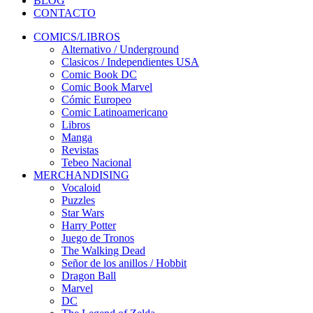
BLOG
CONTACTO
COMICS/LIBROS
Alternativo / Underground
Clasicos / Independientes USA
Comic Book DC
Comic Book Marvel
Cómic Europeo
Comic Latinoamericano
Libros
Manga
Revistas
Tebeo Nacional
MERCHANDISING
Vocaloid
Puzzles
Star Wars
Harry Potter
Juego de Tronos
The Walking Dead
Señor de los anillos / Hobbit
Dragon Ball
Marvel
DC