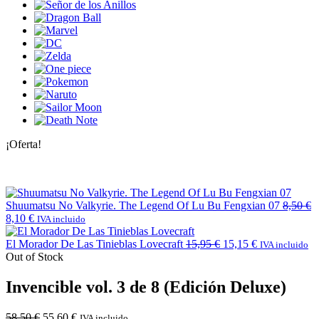
¡Oferta!
Shuumatsu No Valkyrie. The Legend Of Lu Bu Fengxian 07
8,50
€
8,10
€
IVA incluido
El Morador De Las Tinieblas Lovecraft
15,95
€
15,15
€
IVA incluido
Out of Stock
Invencible vol. 3 de 8 (Edición Deluxe)
58,50
€
55,60
€
IVA incluido