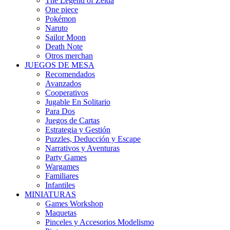
The Legend of Zelda
One piece
Pokémon
Naruto
Sailor Moon
Death Note
Otros merchan
JUEGOS DE MESA
Recomendados
Avanzados
Cooperativos
Jugable En Solitario
Para Dos
Juegos de Cartas
Estrategia y Gestión
Puzzles, Deducción y Escape
Narrativos y Aventuras
Party Games
Wargames
Familiares
Infantiles
MINIATURAS
Games Workshop
Maquetas
Pinceles y Accesorios Modelismo