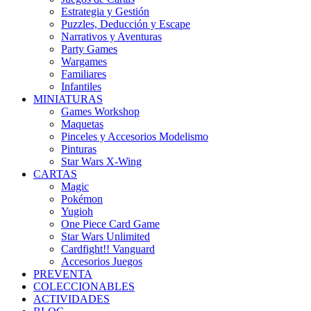
Estrategia y Gestión
Puzzles, Deducción y Escape
Narrativos y Aventuras
Party Games
Wargames
Familiares
Infantiles
MINIATURAS
Games Workshop
Maquetas
Pinceles y Accesorios Modelismo
Pinturas
Star Wars X-Wing
CARTAS
Magic
Pokémon
Yugioh
One Piece Card Game
Star Wars Unlimited
Cardfight!! Vanguard
Accesorios Juegos
PREVENTA
COLECCIONABLES
ACTIVIDADES