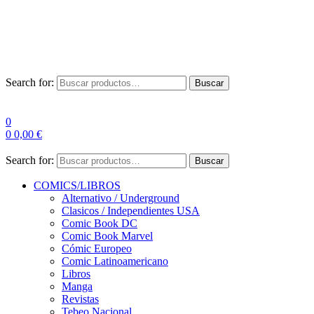
Envío Gratis a partir de 100€ para Península
Las entregas pueden sufrir demoras por alta demanda en las
empresas de mensajería.
Search for:
Buscar
0
0
0,00
€
Search for:
Buscar
COMICS/LIBROS
Alternativo / Underground
Clasicos / Independientes USA
Comic Book DC
Comic Book Marvel
Cómic Europeo
Comic Latinoamericano
Libros
Manga
Revistas
Tebeo Nacional