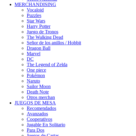
MERCHANDISING
Vocaloid
Puzzles
Star Wars
Harry Potter
Juego de Tronos
The Walking Dead
Señor de los anillos / Hobbit
Dragon Ball
Marvel
DC
The Legend of Zelda
One piece
Pokémon
Naruto
Sailor Moon
Death Note
Otros merchan
JUEGOS DE MESA
Recomendados
Avanzados
Cooperativos
Jugable En Solitario
Para Dos
Juegos de Cartas