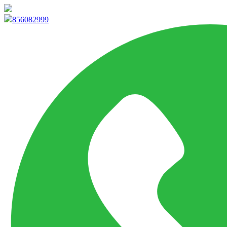
info@marketpvp.es
856082999