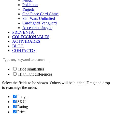
Magic
Pokémon
Yugioh
One Piece Card Game
Star Wars Unlimited
Cardfight!! Vanguard
Accesorios Juegos
PREVENTA
COLECCIONABLES
ACTIVIDADES
BLOG
CONTACTO
Hide similarities
Highlight differences
Select the fields to be shown. Others will be hidden. Drag and drop
to rearrange the order.
Image
SKU
Rating
Price