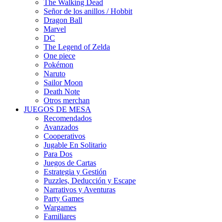
The Walking Dead
Señor de los anillos / Hobbit
Dragon Ball
Marvel
DC
The Legend of Zelda
One piece
Pokémon
Naruto
Sailor Moon
Death Note
Otros merchan
JUEGOS DE MESA
Recomendados
Avanzados
Cooperativos
Jugable En Solitario
Para Dos
Juegos de Cartas
Estrategia y Gestión
Puzzles, Deducción y Escape
Narrativos y Aventuras
Party Games
Wargames
Familiares