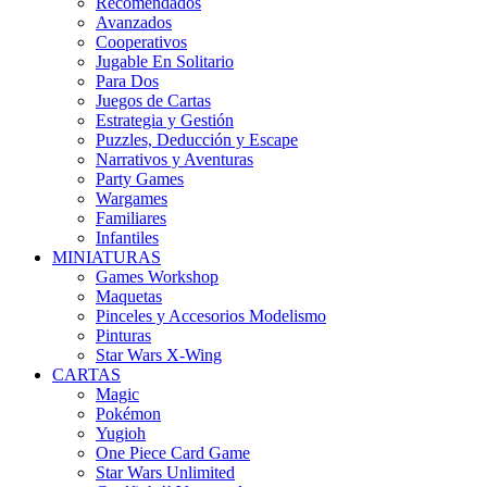
Recomendados
Avanzados
Cooperativos
Jugable En Solitario
Para Dos
Juegos de Cartas
Estrategia y Gestión
Puzzles, Deducción y Escape
Narrativos y Aventuras
Party Games
Wargames
Familiares
Infantiles
MINIATURAS
Games Workshop
Maquetas
Pinceles y Accesorios Modelismo
Pinturas
Star Wars X-Wing
CARTAS
Magic
Pokémon
Yugioh
One Piece Card Game
Star Wars Unlimited