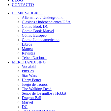
BLOG
CONTACTO
COMICS/LIBROS
Alternativo / Underground
Clasicos / Independientes USA
Comic Book DC
Comic Book Marvel
Cómic Europeo
Comic Latinoamericano
Libros
Manga
Revistas
Tebeo Nacional
MERCHANDISING
Vocaloid
Puzzles
Star Wars
Harry Potter
Juego de Tronos
The Walking Dead
Señor de los anillos / Hobbit
Dragon Ball
Marvel
DC