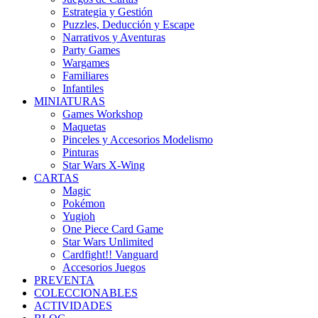
Estrategia y Gestión
Puzzles, Deducción y Escape
Narrativos y Aventuras
Party Games
Wargames
Familiares
Infantiles
MINIATURAS
Games Workshop
Maquetas
Pinceles y Accesorios Modelismo
Pinturas
Star Wars X-Wing
CARTAS
Magic
Pokémon
Yugioh
One Piece Card Game
Star Wars Unlimited
Cardfight!! Vanguard
Accesorios Juegos
PREVENTA
COLECCIONABLES
ACTIVIDADES