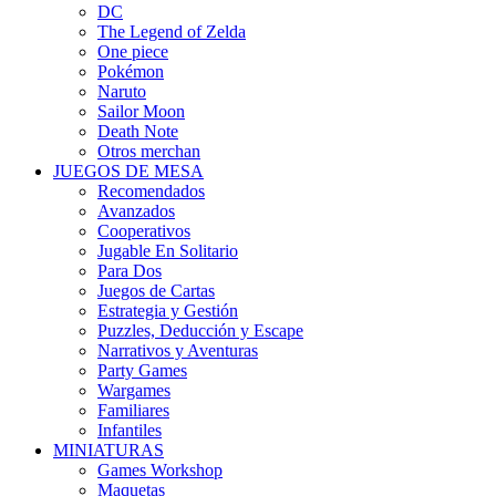
DC
The Legend of Zelda
One piece
Pokémon
Naruto
Sailor Moon
Death Note
Otros merchan
JUEGOS DE MESA
Recomendados
Avanzados
Cooperativos
Jugable En Solitario
Para Dos
Juegos de Cartas
Estrategia y Gestión
Puzzles, Deducción y Escape
Narrativos y Aventuras
Party Games
Wargames
Familiares
Infantiles
MINIATURAS
Games Workshop
Maquetas