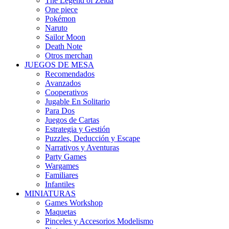
The Legend of Zelda
One piece
Pokémon
Naruto
Sailor Moon
Death Note
Otros merchan
JUEGOS DE MESA
Recomendados
Avanzados
Cooperativos
Jugable En Solitario
Para Dos
Juegos de Cartas
Estrategia y Gestión
Puzzles, Deducción y Escape
Narrativos y Aventuras
Party Games
Wargames
Familiares
Infantiles
MINIATURAS
Games Workshop
Maquetas
Pinceles y Accesorios Modelismo