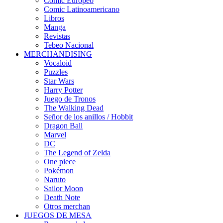
Cómic Europeo
Comic Latinoamericano
Libros
Manga
Revistas
Tebeo Nacional
MERCHANDISING
Vocaloid
Puzzles
Star Wars
Harry Potter
Juego de Tronos
The Walking Dead
Señor de los anillos / Hobbit
Dragon Ball
Marvel
DC
The Legend of Zelda
One piece
Pokémon
Naruto
Sailor Moon
Death Note
Otros merchan
JUEGOS DE MESA