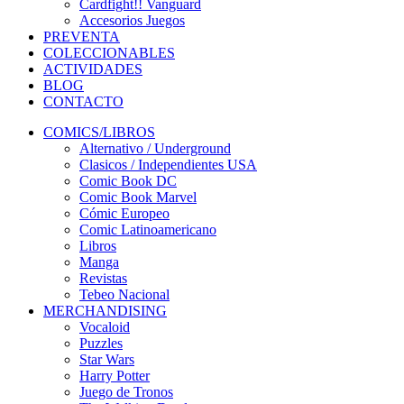
Cardfight!! Vanguard
Accesorios Juegos
PREVENTA
COLECCIONABLES
ACTIVIDADES
BLOG
CONTACTO
COMICS/LIBROS
Alternativo / Underground
Clasicos / Independientes USA
Comic Book DC
Comic Book Marvel
Cómic Europeo
Comic Latinoamericano
Libros
Manga
Revistas
Tebeo Nacional
MERCHANDISING
Vocaloid
Puzzles
Star Wars
Harry Potter
Juego de Tronos