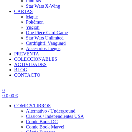
Pinturas
Star Wars X-Wing
CARTAS
Magic
Pokémon
Yugioh
One Piece Card Game
Star Wars Unlimited
Cardfight!! Vanguard
Accesorios Juegos
PREVENTA
COLECCIONABLES
ACTIVIDADES
BLOG
CONTACTO
0
0
0,00
€
COMICS/LIBROS
Alternativo / Underground
Clasicos / Independientes USA
Comic Book DC
Comic Book Marvel