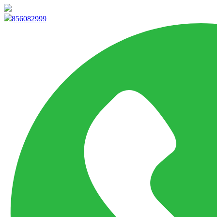
info@marketpvp.es
856082999