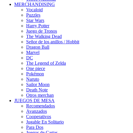
MERCHANDISING
Vocaloid
Puzzles
Star Wars
Harry Potter
Juego de Tronos
The Walking Dead
Señor de los anillos / Hobbit
Dragon Ball
Marvel
DC
The Legend of Zelda
One piece
Pokémon
Naruto
Sailor Moon
Death Note
Otros merchan
JUEGOS DE MESA
Recomendados
Avanzados
Cooperativos
Jugable En Solitario
Para Dos
Juegos de Cartas