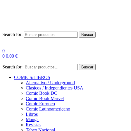
Envío Gratis a partir de 100€ para Península
Las entregas pueden sufrir demoras por alta demanda en las
empresas de mensajería.
Search for:
Buscar
0
0
0,00
€
Search for:
Buscar
COMICS/LIBROS
Alternativo / Underground
Clasicos / Independientes USA
Comic Book DC
Comic Book Marvel
Cómic Europeo
Comic Latinoamericano
Libros
Manga
Revistas
Tebeo Nacional