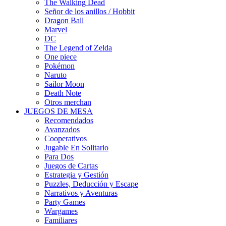
The Walking Dead
Señor de los anillos / Hobbit
Dragon Ball
Marvel
DC
The Legend of Zelda
One piece
Pokémon
Naruto
Sailor Moon
Death Note
Otros merchan
JUEGOS DE MESA
Recomendados
Avanzados
Cooperativos
Jugable En Solitario
Para Dos
Juegos de Cartas
Estrategia y Gestión
Puzzles, Deducción y Escape
Narrativos y Aventuras
Party Games
Wargames
Familiares