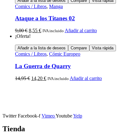
Añadir a la lista de deseos
Compare
Vista rápida
Comics / Libros
,
Manga
Ataque a los Titanes 02
9,00
€
8,55
€
Añadir al carrito
IVA incluido
¡Oferta!
Añadir a la lista de deseos
Compare
Vista rápida
Comics / Libros
,
Cómic Europeo
La Guerra de Quarry
14,95
€
14,20
€
Añadir al carrito
IVA incluido
Calle Descalzos, 1,
11401 Jerez de la Frontera, Cádiz
Twitter
Facebook-f
Vimeo
Youtube
Yelp
Tienda