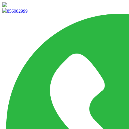
info@marketpvp.es
856082999