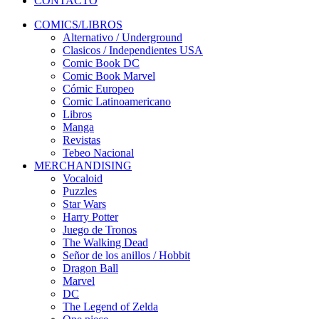
CONTACTO
COMICS/LIBROS
Alternativo / Underground
Clasicos / Independientes USA
Comic Book DC
Comic Book Marvel
Cómic Europeo
Comic Latinoamericano
Libros
Manga
Revistas
Tebeo Nacional
MERCHANDISING
Vocaloid
Puzzles
Star Wars
Harry Potter
Juego de Tronos
The Walking Dead
Señor de los anillos / Hobbit
Dragon Ball
Marvel
DC
The Legend of Zelda