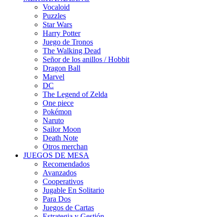
Vocaloid
Puzzles
Star Wars
Harry Potter
Juego de Tronos
The Walking Dead
Señor de los anillos / Hobbit
Dragon Ball
Marvel
DC
The Legend of Zelda
One piece
Pokémon
Naruto
Sailor Moon
Death Note
Otros merchan
JUEGOS DE MESA
Recomendados
Avanzados
Cooperativos
Jugable En Solitario
Para Dos
Juegos de Cartas
Estrategia y Gestión