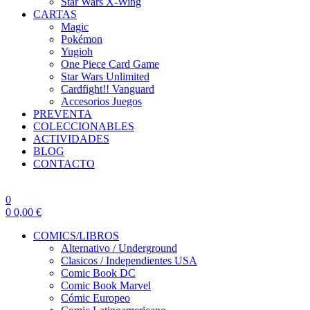
Star Wars X-Wing
CARTAS
Magic
Pokémon
Yugioh
One Piece Card Game
Star Wars Unlimited
Cardfight!! Vanguard
Accesorios Juegos
PREVENTA
COLECCIONABLES
ACTIVIDADES
BLOG
CONTACTO
0
0
0,00
€
COMICS/LIBROS
Alternativo / Underground
Clasicos / Independientes USA
Comic Book DC
Comic Book Marvel
Cómic Europeo