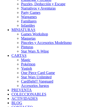
Puzzles, Deducción y Escape
Narrativos y Aventuras
Party Games
Wargames
Familiares
Infantiles
MINIATURAS
Games Workshop
Maquetas
Pinceles y Accesorios Modelismo
Pinturas
Star Wars X-Wing
CARTAS
Magic
Pokémon
Yugioh
One Piece Card Game
Star Wars Unlimited
Cardfight!! Vanguard
Accesorios Juegos
PREVENTA
COLECCIONABLES
ACTIVIDADES
BLOG