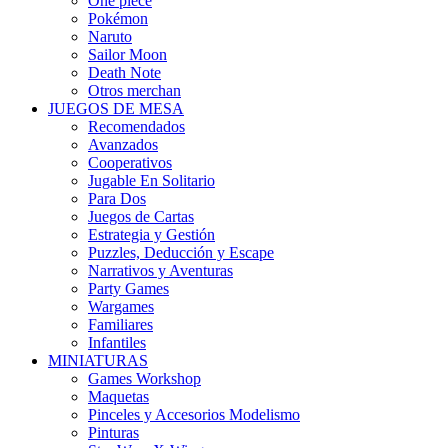
One piece
Pokémon
Naruto
Sailor Moon
Death Note
Otros merchan
JUEGOS DE MESA
Recomendados
Avanzados
Cooperativos
Jugable En Solitario
Para Dos
Juegos de Cartas
Estrategia y Gestión
Puzzles, Deducción y Escape
Narrativos y Aventuras
Party Games
Wargames
Familiares
Infantiles
MINIATURAS
Games Workshop
Maquetas
Pinceles y Accesorios Modelismo
Pinturas