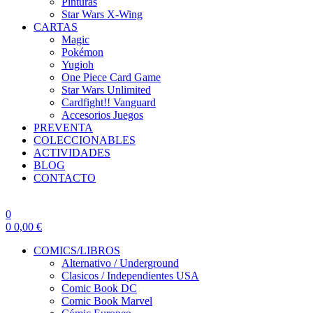
Pinturas
Star Wars X-Wing
CARTAS
Magic
Pokémon
Yugioh
One Piece Card Game
Star Wars Unlimited
Cardfight!! Vanguard
Accesorios Juegos
PREVENTA
COLECCIONABLES
ACTIVIDADES
BLOG
CONTACTO
0
0
0,00
€
COMICS/LIBROS
Alternativo / Underground
Clasicos / Independientes USA
Comic Book DC
Comic Book Marvel