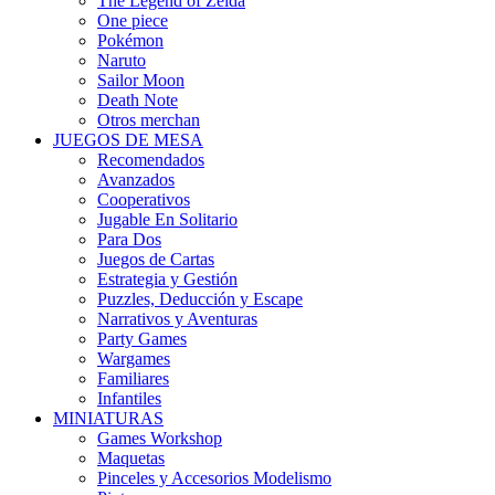
The Legend of Zelda
One piece
Pokémon
Naruto
Sailor Moon
Death Note
Otros merchan
JUEGOS DE MESA
Recomendados
Avanzados
Cooperativos
Jugable En Solitario
Para Dos
Juegos de Cartas
Estrategia y Gestión
Puzzles, Deducción y Escape
Narrativos y Aventuras
Party Games
Wargames
Familiares
Infantiles
MINIATURAS
Games Workshop
Maquetas
Pinceles y Accesorios Modelismo