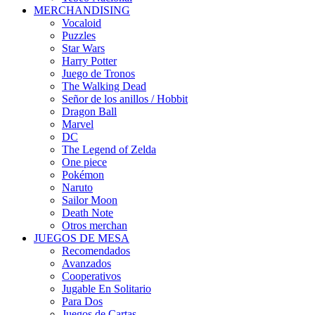
MERCHANDISING
Vocaloid
Puzzles
Star Wars
Harry Potter
Juego de Tronos
The Walking Dead
Señor de los anillos / Hobbit
Dragon Ball
Marvel
DC
The Legend of Zelda
One piece
Pokémon
Naruto
Sailor Moon
Death Note
Otros merchan
JUEGOS DE MESA
Recomendados
Avanzados
Cooperativos
Jugable En Solitario
Para Dos
Juegos de Cartas