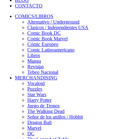
BLOG
CONTACTO
COMICS/LIBROS
Alternativo / Underground
Clasicos / Independientes USA
Comic Book DC
Comic Book Marvel
Cómic Europeo
Comic Latinoamericano
Libros
Manga
Revistas
Tebeo Nacional
MERCHANDISING
Vocaloid
Puzzles
Star Wars
Harry Potter
Juego de Tronos
The Walking Dead
Señor de los anillos / Hobbit
Dragon Ball
Marvel
DC