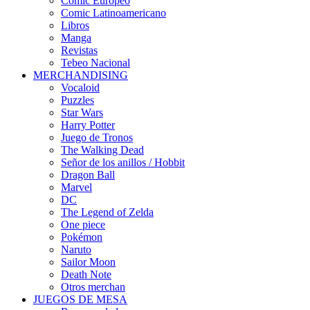
Cómic Europeo
Comic Latinoamericano
Libros
Manga
Revistas
Tebeo Nacional
MERCHANDISING
Vocaloid
Puzzles
Star Wars
Harry Potter
Juego de Tronos
The Walking Dead
Señor de los anillos / Hobbit
Dragon Ball
Marvel
DC
The Legend of Zelda
One piece
Pokémon
Naruto
Sailor Moon
Death Note
Otros merchan
JUEGOS DE MESA