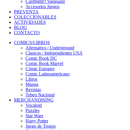
Cardfight!! Vanguard
Accesorios Juegos
PREVENTA
COLECCIONABLES
ACTIVIDADES
BLOG
CONTACTO
COMICS/LIBROS
Alternativo / Underground
Clasicos / Independientes USA
Comic Book DC
Comic Book Marvel
Cómic Europeo
Comic Latinoamericano
Libros
Manga
Revistas
Tebeo Nacional
MERCHANDISING
Vocaloid
Puzzles
Star Wars
Harry Potter
Juego de Tronos