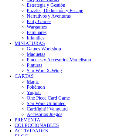
Estrategia y Gestión
Puzzles, Deducción y Escape
Narrativos y Aventuras
Party Games
Wargames
Familiares
Infantiles
MINIATURAS
Games Workshop
Maquetas
Pinceles y Accesorios Modelismo
Pinturas
Star Wars X-Wing
CARTAS
Magic
Pokémon
Yugioh
One Piece Card Game
Star Wars Unlimited
Cardfight!! Vanguard
Accesorios Juegos
PREVENTA
COLECCIONABLES
ACTIVIDADES