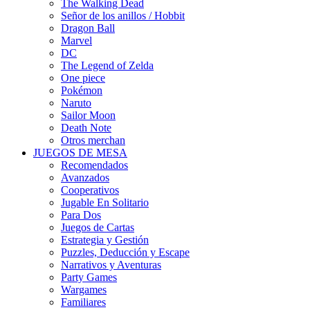
The Walking Dead
Señor de los anillos / Hobbit
Dragon Ball
Marvel
DC
The Legend of Zelda
One piece
Pokémon
Naruto
Sailor Moon
Death Note
Otros merchan
JUEGOS DE MESA
Recomendados
Avanzados
Cooperativos
Jugable En Solitario
Para Dos
Juegos de Cartas
Estrategia y Gestión
Puzzles, Deducción y Escape
Narrativos y Aventuras
Party Games
Wargames
Familiares