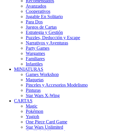
Recomendados
Avanzados
Cooperativos
Jugable En Solitario
Para Dos
Juegos de Cartas
Estrategia y Gestión
Puzzles, Deducción y Escape
Narrativos y Aventuras
Party Games
Wargames
Familiares
Infantiles
MINIATURAS
Games Workshop
Maquetas
Pinceles y Accesorios Modelismo
Pinturas
Star Wars X-Wing
CARTAS
Magic
Pokémon
Yugioh
One Piece Card Game
Star Wars Unlimited