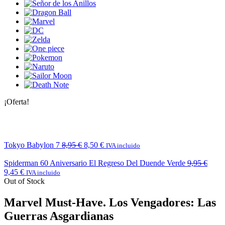
¡Oferta!
Tokyo Babylon 7
8,95
€
8,50
€
IVA incluido
Spiderman 60 Aniversario El Regreso Del Duende Verde
9,95
€
9,45
€
IVA incluido
Out of Stock
Marvel Must-Have. Los Vengadores: Las
Guerras Asgardianas