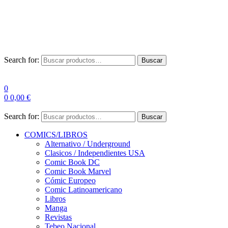
Envío Gratis a partir de 100€ para Península
Las entregas pueden sufrir demoras por alta demanda en las
empresas de mensajería.
Search for:
Buscar
0
0
0,00
€
Search for:
Buscar
COMICS/LIBROS
Alternativo / Underground
Clasicos / Independientes USA
Comic Book DC
Comic Book Marvel
Cómic Europeo
Comic Latinoamericano
Libros
Manga
Revistas
Tebeo Nacional