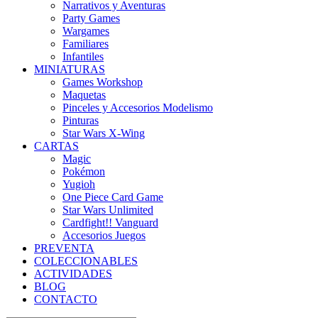
Narrativos y Aventuras
Party Games
Wargames
Familiares
Infantiles
MINIATURAS
Games Workshop
Maquetas
Pinceles y Accesorios Modelismo
Pinturas
Star Wars X-Wing
CARTAS
Magic
Pokémon
Yugioh
One Piece Card Game
Star Wars Unlimited
Cardfight!! Vanguard
Accesorios Juegos
PREVENTA
COLECCIONABLES
ACTIVIDADES
BLOG
CONTACTO