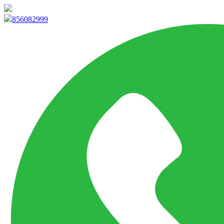
info@marketpvp.es
856082999