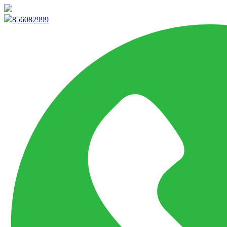
info@marketpvp.es
856082999