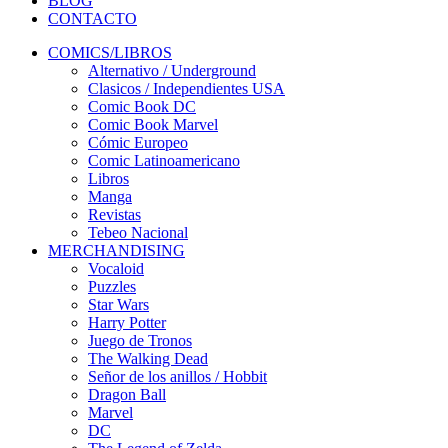
BLOG
CONTACTO
COMICS/LIBROS
Alternativo / Underground
Clasicos / Independientes USA
Comic Book DC
Comic Book Marvel
Cómic Europeo
Comic Latinoamericano
Libros
Manga
Revistas
Tebeo Nacional
MERCHANDISING
Vocaloid
Puzzles
Star Wars
Harry Potter
Juego de Tronos
The Walking Dead
Señor de los anillos / Hobbit
Dragon Ball
Marvel
DC