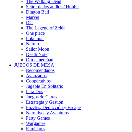
The Walking Dead
Señor de los anillos / Hobbit
Dragon Ball
Marvel
DC
The Legend of Zelda
One piece
Pokémon
Naruto
Sailor Moon
Death Note
Otros merchan
JUEGOS DE MESA
Recomendados
Avanzados
Cooperativos
Jugable En Solitario
Para Dos
Juegos de Cartas
Estrategia y Gestión
Puzzles, Deducción y Escape
Narrativos y Aventuras
Party Games
Wargames
Familiares