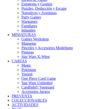
Estrategia y Gestión
Puzzles, Deducción y Escape
Narrativos y Aventuras
Party Games
Wargames
Familiares
Infantiles
MINIATURAS
Games Workshop
Maquetas
Pinceles y Accesorios Modelismo
Pinturas
Star Wars X-Wing
CARTAS
Magic
Pokémon
Yugioh
One Piece Card Game
Star Wars Unlimited
Cardfight!! Vanguard
Accesorios Juegos
PREVENTA
COLECCIONABLES
ACTIVIDADES