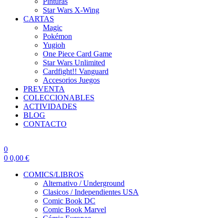
Pinturas
Star Wars X-Wing
CARTAS
Magic
Pokémon
Yugioh
One Piece Card Game
Star Wars Unlimited
Cardfight!! Vanguard
Accesorios Juegos
PREVENTA
COLECCIONABLES
ACTIVIDADES
BLOG
CONTACTO
0
0
0,00
€
COMICS/LIBROS
Alternativo / Underground
Clasicos / Independientes USA
Comic Book DC
Comic Book Marvel