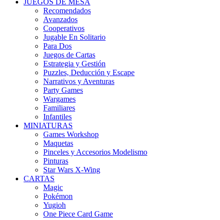
JUEGOS DE MESA
Recomendados
Avanzados
Cooperativos
Jugable En Solitario
Para Dos
Juegos de Cartas
Estrategia y Gestión
Puzzles, Deducción y Escape
Narrativos y Aventuras
Party Games
Wargames
Familiares
Infantiles
MINIATURAS
Games Workshop
Maquetas
Pinceles y Accesorios Modelismo
Pinturas
Star Wars X-Wing
CARTAS
Magic
Pokémon
Yugioh
One Piece Card Game