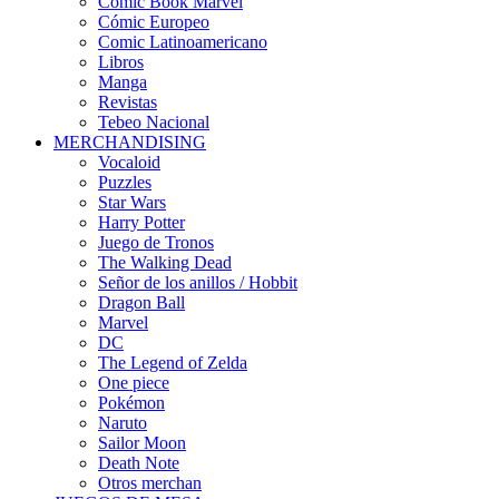
Comic Book Marvel
Cómic Europeo
Comic Latinoamericano
Libros
Manga
Revistas
Tebeo Nacional
MERCHANDISING
Vocaloid
Puzzles
Star Wars
Harry Potter
Juego de Tronos
The Walking Dead
Señor de los anillos / Hobbit
Dragon Ball
Marvel
DC
The Legend of Zelda
One piece
Pokémon
Naruto
Sailor Moon
Death Note
Otros merchan