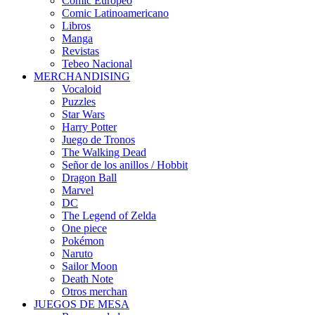
Cómic Europeo
Comic Latinoamericano
Libros
Manga
Revistas
Tebeo Nacional
MERCHANDISING
Vocaloid
Puzzles
Star Wars
Harry Potter
Juego de Tronos
The Walking Dead
Señor de los anillos / Hobbit
Dragon Ball
Marvel
DC
The Legend of Zelda
One piece
Pokémon
Naruto
Sailor Moon
Death Note
Otros merchan
JUEGOS DE MESA