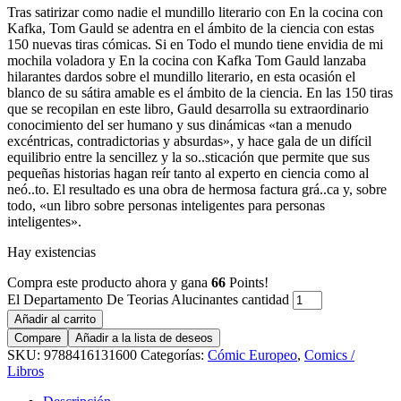
Tras satirizar como nadie el mundillo literario con En la cocina con
Kafka, Tom Gauld se adentra en el ámbito de la ciencia con estas
150 nuevas tiras cómicas. Si en Todo el mundo tiene envidia de mi
mochila voladora y En la cocina con Kafka Tom Gauld lanzaba
hilarantes dardos sobre el mundillo literario, en esta ocasión el
blanco de su sátira amable es el ámbito de la ciencia. En las 150 tiras
que se recopilan en este libro, Gauld desarrolla su extraordinario
conocimiento del ser humano y sus dinámicas «tan a menudo
excéntricas, contradictorias y absurdas», y hace gala de un difícil
equilibrio entre la sencillez y la so..sticación que permite que sus
pequeñas historias hagan reír tanto al experto en ciencia como al
neó..to. El resultado es una obra de hermosa factura grá..ca y, sobre
todo, «un libro sobre personas inteligentes para personas
inteligentes».
Hay existencias
Compra este producto ahora y gana
66
Points!
El Departamento De Teorias Alucinantes cantidad
Añadir al carrito
Compare
Añadir a la lista de deseos
SKU:
9788416131600
Categorías:
Cómic Europeo
,
Comics /
Libros