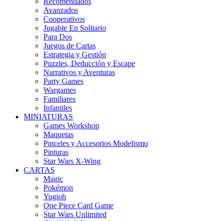
Recomendados
Avanzados
Cooperativos
Jugable En Solitario
Para Dos
Juegos de Cartas
Estrategia y Gestión
Puzzles, Deducción y Escape
Narrativos y Aventuras
Party Games
Wargames
Familiares
Infantiles
MINIATURAS
Games Workshop
Maquetas
Pinceles y Accesorios Modelismo
Pinturas
Star Wars X-Wing
CARTAS
Magic
Pokémon
Yugioh
One Piece Card Game
Star Wars Unlimited