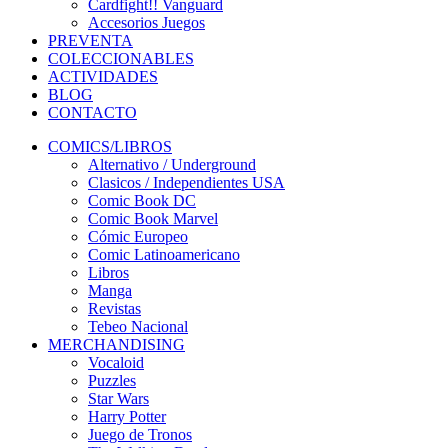
Cardfight!! Vanguard
Accesorios Juegos
PREVENTA
COLECCIONABLES
ACTIVIDADES
BLOG
CONTACTO
COMICS/LIBROS
Alternativo / Underground
Clasicos / Independientes USA
Comic Book DC
Comic Book Marvel
Cómic Europeo
Comic Latinoamericano
Libros
Manga
Revistas
Tebeo Nacional
MERCHANDISING
Vocaloid
Puzzles
Star Wars
Harry Potter
Juego de Tronos