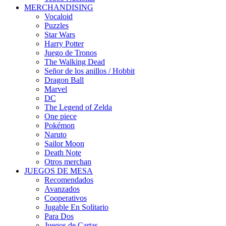
MERCHANDISING
Vocaloid
Puzzles
Star Wars
Harry Potter
Juego de Tronos
The Walking Dead
Señor de los anillos / Hobbit
Dragon Ball
Marvel
DC
The Legend of Zelda
One piece
Pokémon
Naruto
Sailor Moon
Death Note
Otros merchan
JUEGOS DE MESA
Recomendados
Avanzados
Cooperativos
Jugable En Solitario
Para Dos
Juegos de Cartas