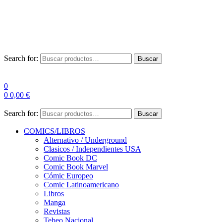
Envío Gratis a partir de 100€ para Península
Las entregas pueden sufrir demoras por alta demanda en las
empresas de mensajería.
Search for:
Buscar
0
0
0,00
€
Search for:
Buscar
COMICS/LIBROS
Alternativo / Underground
Clasicos / Independientes USA
Comic Book DC
Comic Book Marvel
Cómic Europeo
Comic Latinoamericano
Libros
Manga
Revistas
Tebeo Nacional