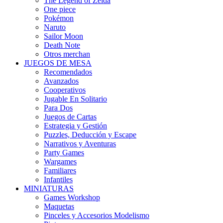
The Legend of Zelda
One piece
Pokémon
Naruto
Sailor Moon
Death Note
Otros merchan
JUEGOS DE MESA
Recomendados
Avanzados
Cooperativos
Jugable En Solitario
Para Dos
Juegos de Cartas
Estrategia y Gestión
Puzzles, Deducción y Escape
Narrativos y Aventuras
Party Games
Wargames
Familiares
Infantiles
MINIATURAS
Games Workshop
Maquetas
Pinceles y Accesorios Modelismo