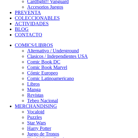
Cardfight!! Vanguard
Accesorios Juegos
PREVENTA
COLECCIONABLES
ACTIVIDADES
BLOG
CONTACTO
COMICS/LIBROS
Alternativo / Underground
Clasicos / Independientes USA
Comic Book DC
Comic Book Marvel
Cómic Europeo
Comic Latinoamericano
Libros
Manga
Revistas
Tebeo Nacional
MERCHANDISING
Vocaloid
Puzzles
Star Wars
Harry Potter
Juego de Tronos