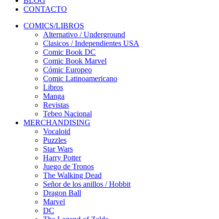
BLOG
CONTACTO
COMICS/LIBROS
Alternativo / Underground
Clasicos / Independientes USA
Comic Book DC
Comic Book Marvel
Cómic Europeo
Comic Latinoamericano
Libros
Manga
Revistas
Tebeo Nacional
MERCHANDISING
Vocaloid
Puzzles
Star Wars
Harry Potter
Juego de Tronos
The Walking Dead
Señor de los anillos / Hobbit
Dragon Ball
Marvel
DC