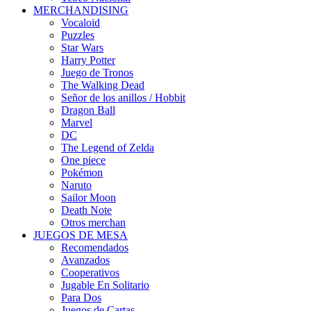
MERCHANDISING
Vocaloid
Puzzles
Star Wars
Harry Potter
Juego de Tronos
The Walking Dead
Señor de los anillos / Hobbit
Dragon Ball
Marvel
DC
The Legend of Zelda
One piece
Pokémon
Naruto
Sailor Moon
Death Note
Otros merchan
JUEGOS DE MESA
Recomendados
Avanzados
Cooperativos
Jugable En Solitario
Para Dos
Juegos de Cartas