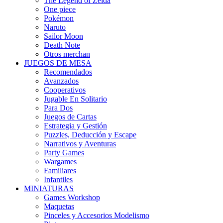
The Legend of Zelda
One piece
Pokémon
Naruto
Sailor Moon
Death Note
Otros merchan
JUEGOS DE MESA
Recomendados
Avanzados
Cooperativos
Jugable En Solitario
Para Dos
Juegos de Cartas
Estrategia y Gestión
Puzzles, Deducción y Escape
Narrativos y Aventuras
Party Games
Wargames
Familiares
Infantiles
MINIATURAS
Games Workshop
Maquetas
Pinceles y Accesorios Modelismo