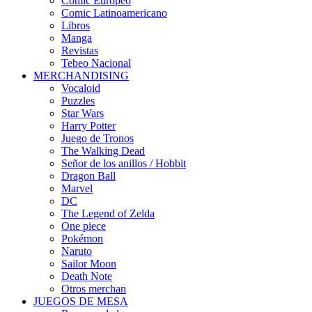
Cómic Europeo
Comic Latinoamericano
Libros
Manga
Revistas
Tebeo Nacional
MERCHANDISING
Vocaloid
Puzzles
Star Wars
Harry Potter
Juego de Tronos
The Walking Dead
Señor de los anillos / Hobbit
Dragon Ball
Marvel
DC
The Legend of Zelda
One piece
Pokémon
Naruto
Sailor Moon
Death Note
Otros merchan
JUEGOS DE MESA