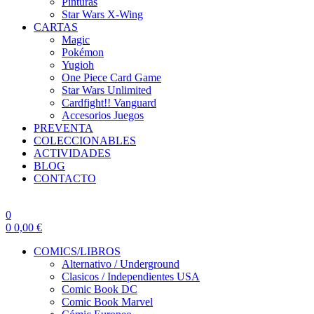
Pinturas
Star Wars X-Wing
CARTAS
Magic
Pokémon
Yugioh
One Piece Card Game
Star Wars Unlimited
Cardfight!! Vanguard
Accesorios Juegos
PREVENTA
COLECCIONABLES
ACTIVIDADES
BLOG
CONTACTO
0
0
0,00
€
COMICS/LIBROS
Alternativo / Underground
Clasicos / Independientes USA
Comic Book DC
Comic Book Marvel