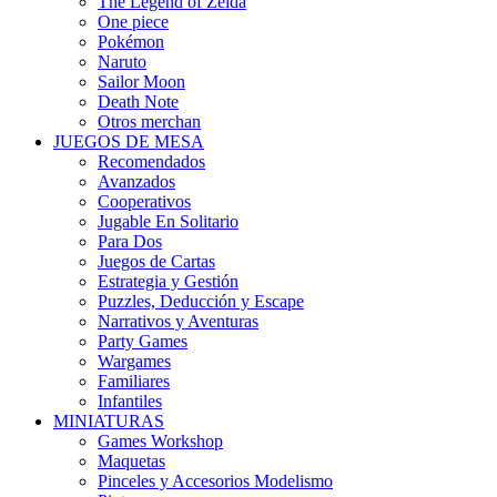
The Legend of Zelda
One piece
Pokémon
Naruto
Sailor Moon
Death Note
Otros merchan
JUEGOS DE MESA
Recomendados
Avanzados
Cooperativos
Jugable En Solitario
Para Dos
Juegos de Cartas
Estrategia y Gestión
Puzzles, Deducción y Escape
Narrativos y Aventuras
Party Games
Wargames
Familiares
Infantiles
MINIATURAS
Games Workshop
Maquetas
Pinceles y Accesorios Modelismo