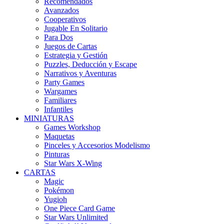
Recomendados
Avanzados
Cooperativos
Jugable En Solitario
Para Dos
Juegos de Cartas
Estrategia y Gestión
Puzzles, Deducción y Escape
Narrativos y Aventuras
Party Games
Wargames
Familiares
Infantiles
MINIATURAS
Games Workshop
Maquetas
Pinceles y Accesorios Modelismo
Pinturas
Star Wars X-Wing
CARTAS
Magic
Pokémon
Yugioh
One Piece Card Game
Star Wars Unlimited