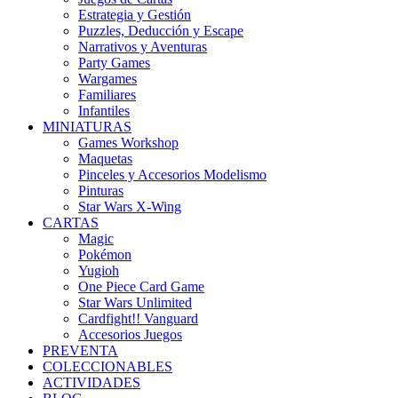
Estrategia y Gestión
Puzzles, Deducción y Escape
Narrativos y Aventuras
Party Games
Wargames
Familiares
Infantiles
MINIATURAS
Games Workshop
Maquetas
Pinceles y Accesorios Modelismo
Pinturas
Star Wars X-Wing
CARTAS
Magic
Pokémon
Yugioh
One Piece Card Game
Star Wars Unlimited
Cardfight!! Vanguard
Accesorios Juegos
PREVENTA
COLECCIONABLES
ACTIVIDADES