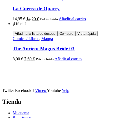
La Guerra de Quarry
14,95
€
14,20
€
Añadir al carrito
IVA incluido
¡Oferta!
Añadir a la lista de deseos
Compare
Vista rápida
Comics / Libros
,
Manga
The Ancient Magus Bride 03
8,00
€
7,60
€
Añadir al carrito
IVA incluido
Calle Descalzos, 1,
11401 Jerez de la Frontera, Cádiz
Twitter
Facebook-f
Vimeo
Youtube
Yelp
Tienda
Mi cuenta
Registrarse