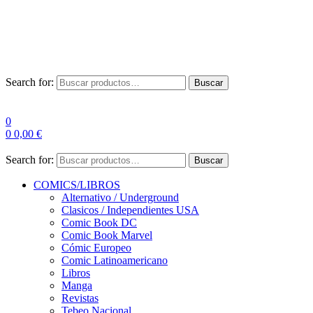
Envío Gratis a partir de 100€ para Península
Las entregas pueden sufrir demoras por alta demanda en las
empresas de mensajería.
Search for:
Buscar
0
0
0,00
€
Search for:
Buscar
COMICS/LIBROS
Alternativo / Underground
Clasicos / Independientes USA
Comic Book DC
Comic Book Marvel
Cómic Europeo
Comic Latinoamericano
Libros
Manga
Revistas
Tebeo Nacional