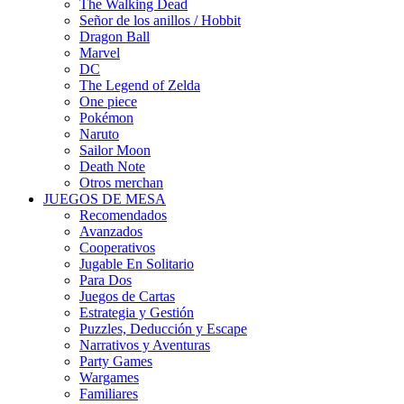
The Walking Dead
Señor de los anillos / Hobbit
Dragon Ball
Marvel
DC
The Legend of Zelda
One piece
Pokémon
Naruto
Sailor Moon
Death Note
Otros merchan
JUEGOS DE MESA
Recomendados
Avanzados
Cooperativos
Jugable En Solitario
Para Dos
Juegos de Cartas
Estrategia y Gestión
Puzzles, Deducción y Escape
Narrativos y Aventuras
Party Games
Wargames
Familiares