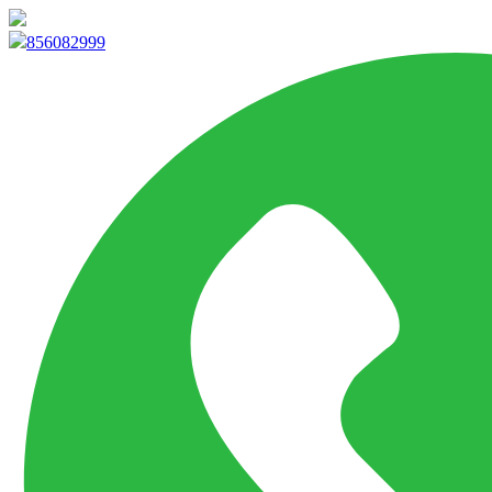
info@marketpvp.es
856082999