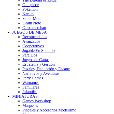
The Legend of Zelda
One piece
Pokémon
Naruto
Sailor Moon
Death Note
Otros merchan
JUEGOS DE MESA
Recomendados
Avanzados
Cooperativos
Jugable En Solitario
Para Dos
Juegos de Cartas
Estrategia y Gestión
Puzzles, Deducción y Escape
Narrativos y Aventuras
Party Games
Wargames
Familiares
Infantiles
MINIATURAS
Games Workshop
Maquetas
Pinceles y Accesorios Modelismo