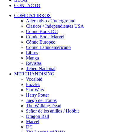
BLOG
CONTACTO
COMICS/LIBROS
Alternativo / Underground
Clasicos / Independientes USA
Comic Book DC
Comic Book Marvel
Cómic Europeo
Comic Latinoamericano
Libros
Manga
Revistas
Tebeo Nacional
MERCHANDISING
Vocaloid
Puzzles
Star Wars
Harry Potter
Juego de Tronos
The Walking Dead
Señor de los anillos / Hobbit
Dragon Ball
Marvel
DC