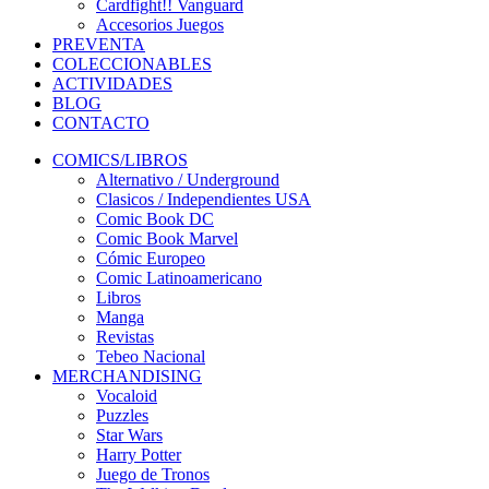
Cardfight!! Vanguard
Accesorios Juegos
PREVENTA
COLECCIONABLES
ACTIVIDADES
BLOG
CONTACTO
COMICS/LIBROS
Alternativo / Underground
Clasicos / Independientes USA
Comic Book DC
Comic Book Marvel
Cómic Europeo
Comic Latinoamericano
Libros
Manga
Revistas
Tebeo Nacional
MERCHANDISING
Vocaloid
Puzzles
Star Wars
Harry Potter
Juego de Tronos