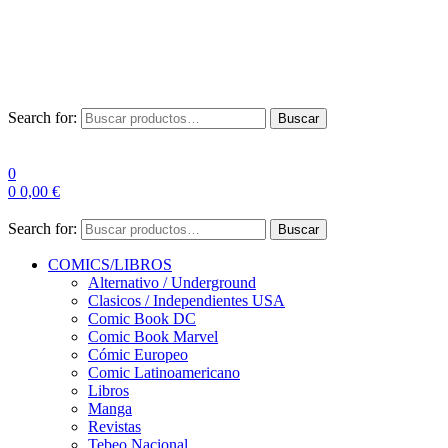
Envío Gratis a partir de 100€ para Península
Las entregas pueden sufrir demoras por alta demanda en las
empresas de mensajería.
Search for:
Buscar
0
0
0,00
€
Search for:
Buscar
COMICS/LIBROS
Alternativo / Underground
Clasicos / Independientes USA
Comic Book DC
Comic Book Marvel
Cómic Europeo
Comic Latinoamericano
Libros
Manga
Revistas
Tebeo Nacional