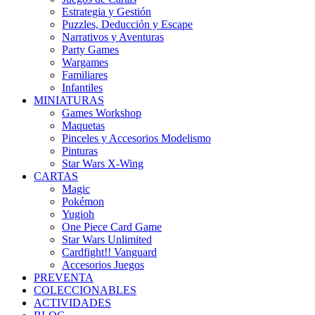
Estrategia y Gestión
Puzzles, Deducción y Escape
Narrativos y Aventuras
Party Games
Wargames
Familiares
Infantiles
MINIATURAS
Games Workshop
Maquetas
Pinceles y Accesorios Modelismo
Pinturas
Star Wars X-Wing
CARTAS
Magic
Pokémon
Yugioh
One Piece Card Game
Star Wars Unlimited
Cardfight!! Vanguard
Accesorios Juegos
PREVENTA
COLECCIONABLES
ACTIVIDADES