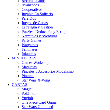
Recomendados
Avanzados
Cooperativos
Jugable En Solitario
Para Dos
Juegos de Cartas
Estrategia y Gestión
Puzzles, Deducción y Escape
Narrativos y Aventuras
Party Games
Wargames
Familiares
Infantiles
MINIATURAS
Games Workshop
Maquetas
Pinceles y Accesorios Modelismo
Pinturas
Star Wars X-Wing
CARTAS
Magic
Pokémon
Yugioh
One Piece Card Game
Star Wars Unlimited