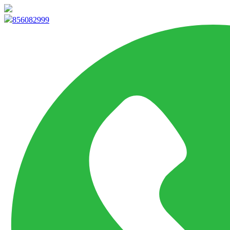
info@marketpvp.es
856082999