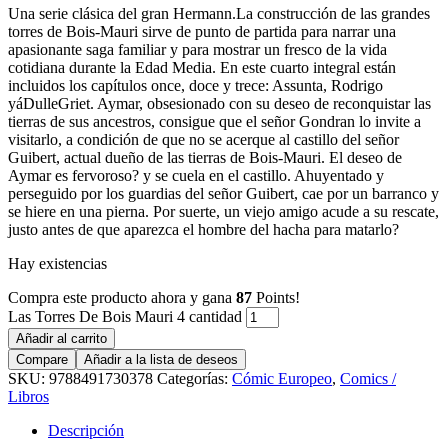
Una serie clásica del gran Hermann.La construcción de las grandes
torres de Bois-Mauri sirve de punto de partida para narrar una
apasionante saga familiar y para mostrar un fresco de la vida
cotidiana durante la Edad Media. En este cuarto integral están
incluidos los capítulos once, doce y trece: Assunta, Rodrigo
yáDulleGriet. Aymar, obsesionado con su deseo de reconquistar las
tierras de sus ancestros, consigue que el señor Gondran lo invite a
visitarlo, a condición de que no se acerque al castillo del señor
Guibert, actual dueño de las tierras de Bois-Mauri. El deseo de
Aymar es fervoroso? y se cuela en el castillo. Ahuyentado y
perseguido por los guardias del señor Guibert, cae por un barranco y
se hiere en una pierna. Por suerte, un viejo amigo acude a su rescate,
justo antes de que aparezca el hombre del hacha para matarlo?
Hay existencias
Compra este producto ahora y gana
87
Points!
Las Torres De Bois Mauri 4 cantidad
Añadir al carrito
Compare
Añadir a la lista de deseos
SKU:
9788491730378
Categorías:
Cómic Europeo
,
Comics /
Libros
Descripción