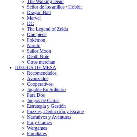
The Walking Dead
Señor de los anillos / Hobbit
Dragon Ball
Marvel
DC
The Legend of Zelda
One piece
Pokémon
Naruto
Sailor Moon
Death Note
Otros merchan
JUEGOS DE MESA
Recomendados
Avanzados
Cooperativos
Jugable En Solitario
Para Dos
Juegos de Cartas
Estrategia y Gestión
Puzzles, Deducción y Escape
Narrativos y Aventuras
Party Games
Wargames
Familiares