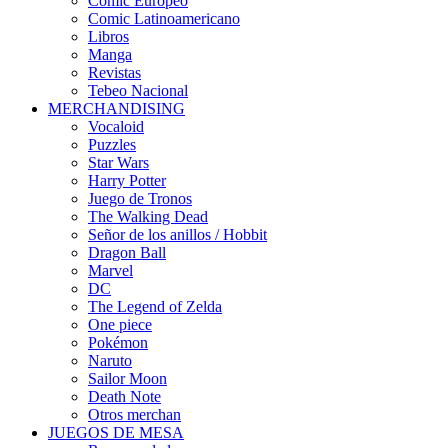
Cómic Europeo
Comic Latinoamericano
Libros
Manga
Revistas
Tebeo Nacional
MERCHANDISING
Vocaloid
Puzzles
Star Wars
Harry Potter
Juego de Tronos
The Walking Dead
Señor de los anillos / Hobbit
Dragon Ball
Marvel
DC
The Legend of Zelda
One piece
Pokémon
Naruto
Sailor Moon
Death Note
Otros merchan
JUEGOS DE MESA