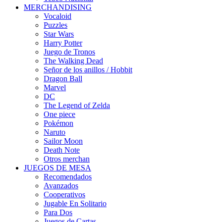
MERCHANDISING
Vocaloid
Puzzles
Star Wars
Harry Potter
Juego de Tronos
The Walking Dead
Señor de los anillos / Hobbit
Dragon Ball
Marvel
DC
The Legend of Zelda
One piece
Pokémon
Naruto
Sailor Moon
Death Note
Otros merchan
JUEGOS DE MESA
Recomendados
Avanzados
Cooperativos
Jugable En Solitario
Para Dos
Juegos de Cartas