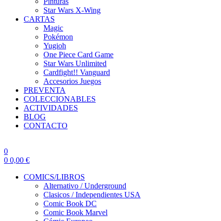
Pinturas
Star Wars X-Wing
CARTAS
Magic
Pokémon
Yugioh
One Piece Card Game
Star Wars Unlimited
Cardfight!! Vanguard
Accesorios Juegos
PREVENTA
COLECCIONABLES
ACTIVIDADES
BLOG
CONTACTO
0
0
0,00
€
COMICS/LIBROS
Alternativo / Underground
Clasicos / Independientes USA
Comic Book DC
Comic Book Marvel