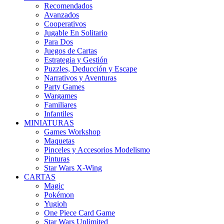
Recomendados
Avanzados
Cooperativos
Jugable En Solitario
Para Dos
Juegos de Cartas
Estrategia y Gestión
Puzzles, Deducción y Escape
Narrativos y Aventuras
Party Games
Wargames
Familiares
Infantiles
MINIATURAS
Games Workshop
Maquetas
Pinceles y Accesorios Modelismo
Pinturas
Star Wars X-Wing
CARTAS
Magic
Pokémon
Yugioh
One Piece Card Game
Star Wars Unlimited