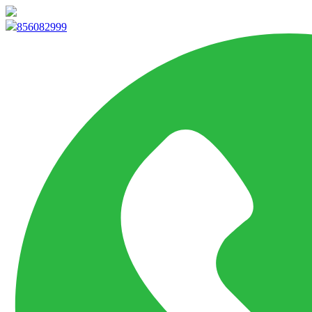
info@marketpvp.es
856082999