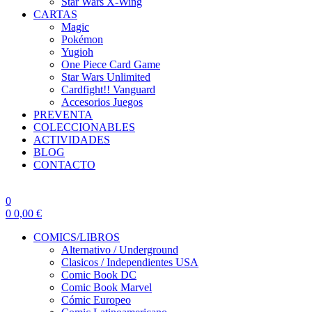
Star Wars X-Wing
CARTAS
Magic
Pokémon
Yugioh
One Piece Card Game
Star Wars Unlimited
Cardfight!! Vanguard
Accesorios Juegos
PREVENTA
COLECCIONABLES
ACTIVIDADES
BLOG
CONTACTO
0
0
0,00
€
COMICS/LIBROS
Alternativo / Underground
Clasicos / Independientes USA
Comic Book DC
Comic Book Marvel
Cómic Europeo