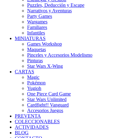
Puzzles, Deducción y Escape
Narrativos y Aventuras
Party Games
Wargames
Familiares
Infantiles
MINIATURAS
Games Workshop
Maquetas
Pinceles y Accesorios Modelismo
Pinturas
Star Wars X-Wing
CARTAS
Magic
Pokémon
Yugioh
One Piece Card Game
Star Wars Unlimited
Cardfight!! Vanguard
Accesorios Juegos
PREVENTA
COLECCIONABLES
ACTIVIDADES
BLOG