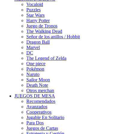
Vocaloid
Puzzles
Star Wars
Harry Potter
Juego de Tronos
The Walking Dead
Señor de los anillos / Hobbit
Dragon Ball
Marvel
DC
The Legend of Zelda
One piece
Pokémon
Naruto
Sailor Moon
Death Note
Otros merchan
JUEGOS DE MESA
Recomendados
Avanzados
Cooperativos
Jugable En Solitario
Para Dos
Juegos de Cartas
Estrategia y Gestión