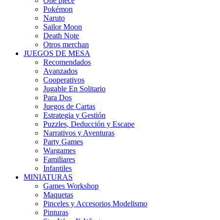
One piece
Pokémon
Naruto
Sailor Moon
Death Note
Otros merchan
JUEGOS DE MESA
Recomendados
Avanzados
Cooperativos
Jugable En Solitario
Para Dos
Juegos de Cartas
Estrategia y Gestión
Puzzles, Deducción y Escape
Narrativos y Aventuras
Party Games
Wargames
Familiares
Infantiles
MINIATURAS
Games Workshop
Maquetas
Pinceles y Accesorios Modelismo
Pinturas