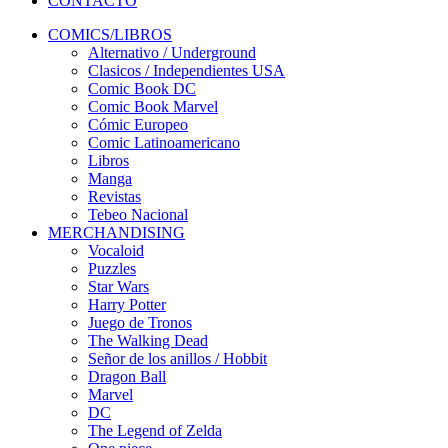
CONTACTO
COMICS/LIBROS
Alternativo / Underground
Clasicos / Independientes USA
Comic Book DC
Comic Book Marvel
Cómic Europeo
Comic Latinoamericano
Libros
Manga
Revistas
Tebeo Nacional
MERCHANDISING
Vocaloid
Puzzles
Star Wars
Harry Potter
Juego de Tronos
The Walking Dead
Señor de los anillos / Hobbit
Dragon Ball
Marvel
DC
The Legend of Zelda