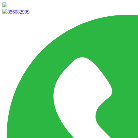
info@marketpvp.es
856082999