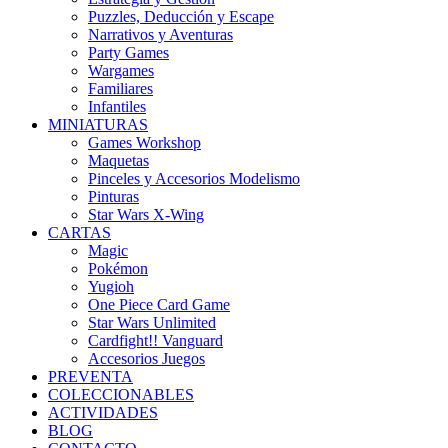
Puzzles, Deducción y Escape
Narrativos y Aventuras
Party Games
Wargames
Familiares
Infantiles
MINIATURAS
Games Workshop
Maquetas
Pinceles y Accesorios Modelismo
Pinturas
Star Wars X-Wing
CARTAS
Magic
Pokémon
Yugioh
One Piece Card Game
Star Wars Unlimited
Cardfight!! Vanguard
Accesorios Juegos
PREVENTA
COLECCIONABLES
ACTIVIDADES
BLOG