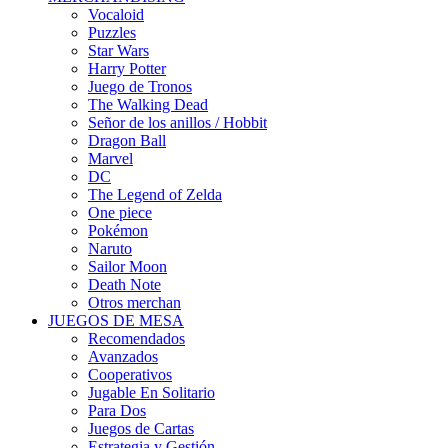
Vocaloid
Puzzles
Star Wars
Harry Potter
Juego de Tronos
The Walking Dead
Señor de los anillos / Hobbit
Dragon Ball
Marvel
DC
The Legend of Zelda
One piece
Pokémon
Naruto
Sailor Moon
Death Note
Otros merchan
JUEGOS DE MESA
Recomendados
Avanzados
Cooperativos
Jugable En Solitario
Para Dos
Juegos de Cartas
Estrategia y Gestión