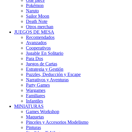
One piece
Pokémon
Naruto
Sailor Moon
Death Note
Otros merchan
JUEGOS DE MESA
Recomendados
Avanzados
Cooperativos
Jugable En Solitario
Para Dos
Juegos de Cartas
Estrategia y Gestión
Puzzles, Deducción y Escape
Narrativos y Aventuras
Party Games
Wargames
Familiares
Infantiles
MINIATURAS
Games Workshop
Maquetas
Pinceles y Accesorios Modelismo
Pinturas