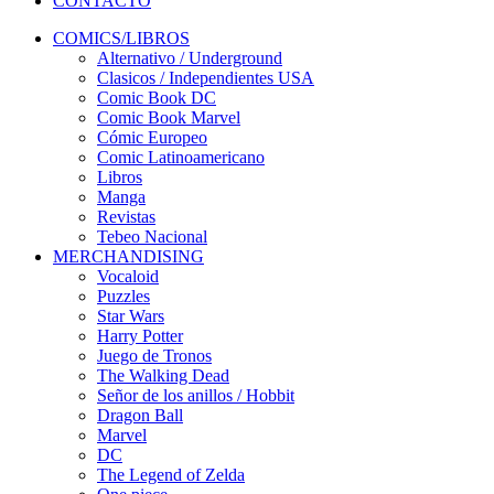
CONTACTO
COMICS/LIBROS
Alternativo / Underground
Clasicos / Independientes USA
Comic Book DC
Comic Book Marvel
Cómic Europeo
Comic Latinoamericano
Libros
Manga
Revistas
Tebeo Nacional
MERCHANDISING
Vocaloid
Puzzles
Star Wars
Harry Potter
Juego de Tronos
The Walking Dead
Señor de los anillos / Hobbit
Dragon Ball
Marvel
DC
The Legend of Zelda