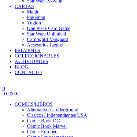
Star Wars X-Wing
CARTAS
Magic
Pokémon
Yugioh
One Piece Card Game
Star Wars Unlimited
Cardfight!! Vanguard
Accesorios Juegos
PREVENTA
COLECCIONABLES
ACTIVIDADES
BLOG
CONTACTO
0
0
0,00
€
COMICS/LIBROS
Alternativo / Underground
Clasicos / Independientes USA
Comic Book DC
Comic Book Marvel
Cómic Europeo