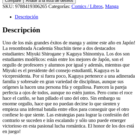
Compare
Añadir a la lista de deseos
SKU:
9788419306265
Categorías:
Comics / Libros
,
Manga
Descripción
Descripción
Uno de los más grandes éxitos de manga y anime este año en Japón!
La renombrada Academia Shuchiin tiene a dos destacados
estudiantes: Miyuki Shirogane y Kaguya Shinomiya. Los dos son
estudiantes modélicos: están entre los mejores de Japón, son el
orgullo de profesores y alumnos por igual y además, mientras que
Miyuki es el presidente del consejo estudiantil, Kaguya es la
vicepresidenta. Por si fuera poco, Kaguya pertenece a una adinerada
familia y sobresale en gran variedad de disciplinas, aunque sus
orígenes la hacen una persona fría y orgullosa. Parecen la pareja
perfecta a ojos de todos, aunque no estén juntos. Pero como el roce
hace el cariño, se han pillado el uno del otro. Sin embargo su
enorme orgullo, hace que no puedan decirse lo que sienten y
empieza una infernal batalla entre ellos para conseguir que el otro
confiese lo que siente. Las estrategias para lograr la confesión del
contrario se suceden e irán escalando y sólo uno puede emerger
victorioso en esta pasional lucha romántica. El honor de los dos está
en juego!