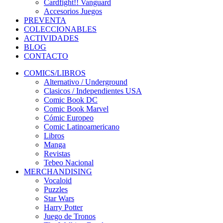
Cardfight!! Vanguard
Accesorios Juegos
PREVENTA
COLECCIONABLES
ACTIVIDADES
BLOG
CONTACTO
COMICS/LIBROS
Alternativo / Underground
Clasicos / Independientes USA
Comic Book DC
Comic Book Marvel
Cómic Europeo
Comic Latinoamericano
Libros
Manga
Revistas
Tebeo Nacional
MERCHANDISING
Vocaloid
Puzzles
Star Wars
Harry Potter
Juego de Tronos