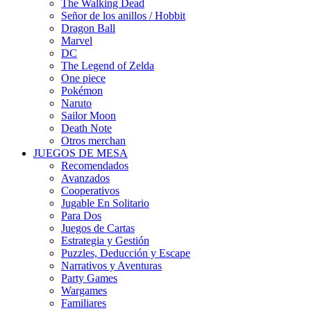
The Walking Dead
Señor de los anillos / Hobbit
Dragon Ball
Marvel
DC
The Legend of Zelda
One piece
Pokémon
Naruto
Sailor Moon
Death Note
Otros merchan
JUEGOS DE MESA
Recomendados
Avanzados
Cooperativos
Jugable En Solitario
Para Dos
Juegos de Cartas
Estrategia y Gestión
Puzzles, Deducción y Escape
Narrativos y Aventuras
Party Games
Wargames
Familiares