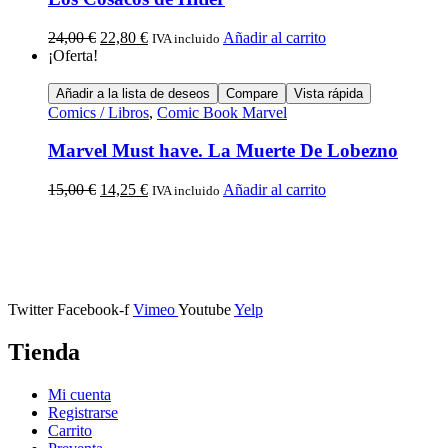
24,00
€
22,80
€
Añadir al carrito
IVA incluido
¡Oferta!
Añadir a la lista de deseos
Compare
Vista rápida
Comics / Libros
,
Comic Book Marvel
Marvel Must have. La Muerte De Lobezno
15,00
€
14,25
€
Añadir al carrito
IVA incluido
Calle Descalzos, 1,
11401 Jerez de la Frontera, Cádiz
Twitter
Facebook-f
Vimeo
Youtube
Yelp
Tienda
Mi cuenta
Registrarse
Carrito