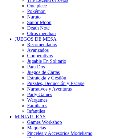
The Legend of Zelda
One piece
Pokémon
Naruto
Sailor Moon
Death Note
Otros merchan
JUEGOS DE MESA
Recomendados
Avanzados
Cooperativos
Jugable En Solitario
Para Dos
Juegos de Cartas
Estrategia y Gestión
Puzzles, Deducción y Escape
Narrativos y Aventuras
Party Games
Wargames
Familiares
Infantiles
MINIATURAS
Games Workshop
Maquetas
Pinceles y Accesorios Modelismo