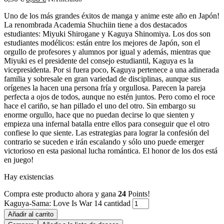
Uno de los más grandes éxitos de manga y anime este año en Japón!
La renombrada Academia Shuchiin tiene a dos destacados
estudiantes: Miyuki Shirogane y Kaguya Shinomiya. Los dos son
estudiantes modélicos: están entre los mejores de Japón, son el
orgullo de profesores y alumnos por igual y además, mientras que
Miyuki es el presidente del consejo estudiantil, Kaguya es la
vicepresidenta. Por si fuera poco, Kaguya pertenece a una adinerada
familia y sobresale en gran variedad de disciplinas, aunque sus
orígenes la hacen una persona fría y orgullosa. Parecen la pareja
perfecta a ojos de todos, aunque no estén juntos. Pero como el roce
hace el cariño, se han pillado el uno del otro. Sin embargo su
enorme orgullo, hace que no puedan decirse lo que sienten y
empieza una infernal batalla entre ellos para conseguir que el otro
confiese lo que siente. Las estrategias para lograr la confesión del
contrario se suceden e irán escalando y sólo uno puede emerger
victorioso en esta pasional lucha romántica. El honor de los dos está
en juego!
Hay existencias
Compra este producto ahora y gana
24
Points!
Kaguya-Sama: Love Is War 14 cantidad
Añadir al carrito