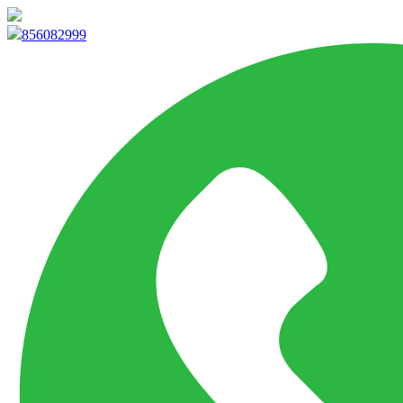
info@marketpvp.es
856082999