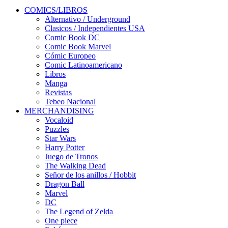
COMICS/LIBROS
Alternativo / Underground
Clasicos / Independientes USA
Comic Book DC
Comic Book Marvel
Cómic Europeo
Comic Latinoamericano
Libros
Manga
Revistas
Tebeo Nacional
MERCHANDISING
Vocaloid
Puzzles
Star Wars
Harry Potter
Juego de Tronos
The Walking Dead
Señor de los anillos / Hobbit
Dragon Ball
Marvel
DC
The Legend of Zelda
One piece