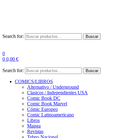
Envío Gratis a partir de 100€ para Península
Las entregas pueden sufrir demoras por alta demanda en las
empresas de mensajería.
Search for:
Buscar
0
0
0,00
€
Search for:
Buscar
COMICS/LIBROS
Alternativo / Underground
Clasicos / Independientes USA
Comic Book DC
Comic Book Marvel
Cómic Europeo
Comic Latinoamericano
Libros
Manga
Revistas
Tebeo Nacional