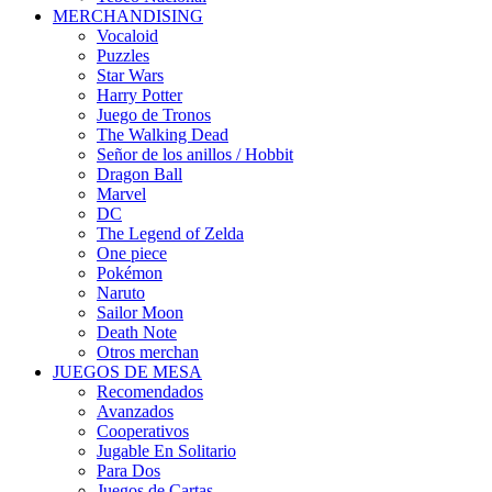
MERCHANDISING
Vocaloid
Puzzles
Star Wars
Harry Potter
Juego de Tronos
The Walking Dead
Señor de los anillos / Hobbit
Dragon Ball
Marvel
DC
The Legend of Zelda
One piece
Pokémon
Naruto
Sailor Moon
Death Note
Otros merchan
JUEGOS DE MESA
Recomendados
Avanzados
Cooperativos
Jugable En Solitario
Para Dos
Juegos de Cartas