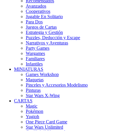
Recomendados
Avanzados
Cooperativos
Jugable En Solitario
Para Dos
Juegos de Cartas
Estrategia y Gestión
Puzzles, Deducción y Escape
Narrativos y Aventuras
Party Games
Wargames
Familiares
Infantiles
MINIATURAS
Games Workshop
Maquetas
Pinceles y Accesorios Modelismo
Pinturas
Star Wars X-Wing
CARTAS
Magic
Pokémon
Yugioh
One Piece Card Game
Star Wars Unlimited