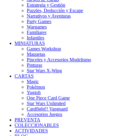
Estrategia y Gestión
Puzzles, Deducción y Escape
Narrativos y Aventuras
Party Games
Wargames
Familiares
Infantiles
MINIATURAS
Games Workshop
Maquetas
Pinceles y Accesorios Modelismo
Pinturas
Star Wars X-Wing
CARTAS
Magic
Pokémon
Yugioh
One Piece Card Game
Star Wars Unlimited
Cardfight!! Vanguard
Accesorios Juegos
PREVENTA
COLECCIONABLES
ACTIVIDADES