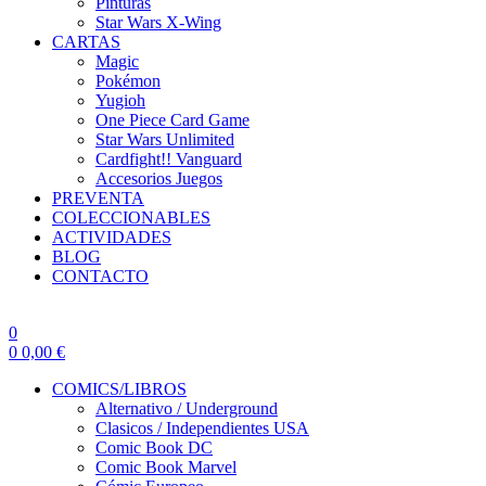
Pinturas
Star Wars X-Wing
CARTAS
Magic
Pokémon
Yugioh
One Piece Card Game
Star Wars Unlimited
Cardfight!! Vanguard
Accesorios Juegos
PREVENTA
COLECCIONABLES
ACTIVIDADES
BLOG
CONTACTO
0
0
0,00
€
COMICS/LIBROS
Alternativo / Underground
Clasicos / Independientes USA
Comic Book DC
Comic Book Marvel