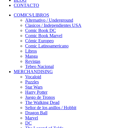
BLOG
CONTACTO
COMICS/LIBROS
Alternativo / Underground
Clasicos / Independientes USA
Comic Book DC
Comic Book Marvel
Cómic Europeo
Comic Latinoamericano
Libros
Manga
Revistas
Tebeo Nacional
MERCHANDISING
Vocaloid
Puzzles
Star Wars
Harry Potter
Juego de Tronos
The Walking Dead
Señor de los anillos / Hobbit
Dragon Ball
Marvel
DC