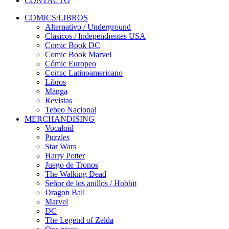
CONTACTO
COMICS/LIBROS
Alternativo / Underground
Clasicos / Independientes USA
Comic Book DC
Comic Book Marvel
Cómic Europeo
Comic Latinoamericano
Libros
Manga
Revistas
Tebeo Nacional
MERCHANDISING
Vocaloid
Puzzles
Star Wars
Harry Potter
Juego de Tronos
The Walking Dead
Señor de los anillos / Hobbit
Dragon Ball
Marvel
DC
The Legend of Zelda