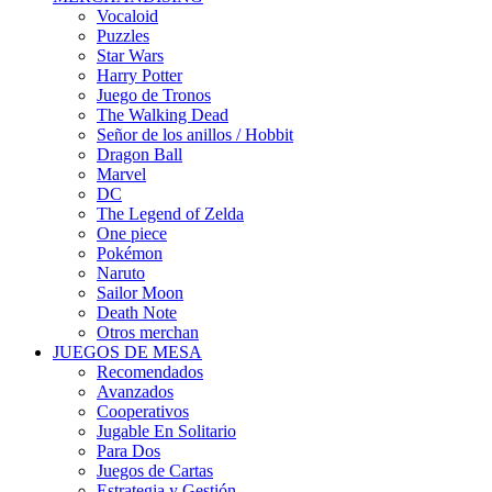
Vocaloid
Puzzles
Star Wars
Harry Potter
Juego de Tronos
The Walking Dead
Señor de los anillos / Hobbit
Dragon Ball
Marvel
DC
The Legend of Zelda
One piece
Pokémon
Naruto
Sailor Moon
Death Note
Otros merchan
JUEGOS DE MESA
Recomendados
Avanzados
Cooperativos
Jugable En Solitario
Para Dos
Juegos de Cartas
Estrategia y Gestión