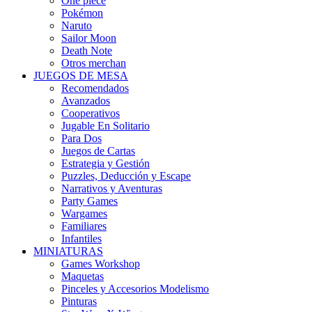
One piece
Pokémon
Naruto
Sailor Moon
Death Note
Otros merchan
JUEGOS DE MESA
Recomendados
Avanzados
Cooperativos
Jugable En Solitario
Para Dos
Juegos de Cartas
Estrategia y Gestión
Puzzles, Deducción y Escape
Narrativos y Aventuras
Party Games
Wargames
Familiares
Infantiles
MINIATURAS
Games Workshop
Maquetas
Pinceles y Accesorios Modelismo
Pinturas