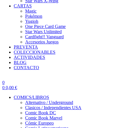
Star Wars X-Wing
CARTAS
Magic
Pokémon
Yugioh
One Piece Card Game
Star Wars Unlimited
Cardfight!! Vanguard
Accesorios Juegos
PREVENTA
COLECCIONABLES
ACTIVIDADES
BLOG
CONTACTO
0
0
0,00
€
COMICS/LIBROS
Alternativo / Underground
Clasicos / Independientes USA
Comic Book DC
Comic Book Marvel
Cómic Europeo