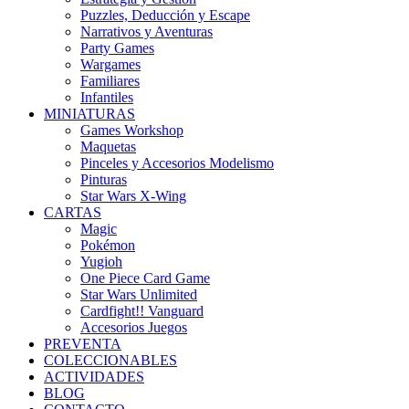
Puzzles, Deducción y Escape
Narrativos y Aventuras
Party Games
Wargames
Familiares
Infantiles
MINIATURAS
Games Workshop
Maquetas
Pinceles y Accesorios Modelismo
Pinturas
Star Wars X-Wing
CARTAS
Magic
Pokémon
Yugioh
One Piece Card Game
Star Wars Unlimited
Cardfight!! Vanguard
Accesorios Juegos
PREVENTA
COLECCIONABLES
ACTIVIDADES
BLOG