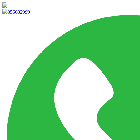
info@marketpvp.es
856082999