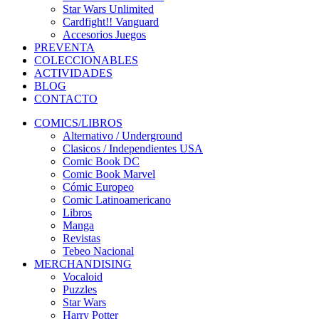
Star Wars Unlimited
Cardfight!! Vanguard
Accesorios Juegos
PREVENTA
COLECCIONABLES
ACTIVIDADES
BLOG
CONTACTO
COMICS/LIBROS
Alternativo / Underground
Clasicos / Independientes USA
Comic Book DC
Comic Book Marvel
Cómic Europeo
Comic Latinoamericano
Libros
Manga
Revistas
Tebeo Nacional
MERCHANDISING
Vocaloid
Puzzles
Star Wars
Harry Potter