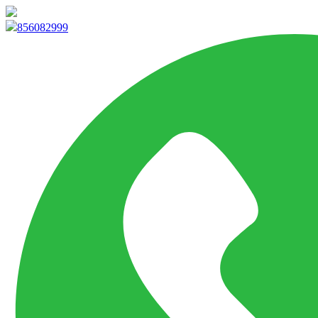
info@marketpvp.es
856082999