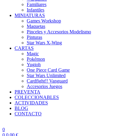
Familiares
Infantiles
MINIATURAS
Games Workshop
Maquetas
Pinceles y Accesorios Modelismo
Pinturas
Star Wars X-Wing
CARTAS
Magic
Pokémon
Yugioh
One Piece Card Game
Star Wars Unlimited
Cardfight!! Vanguard
Accesorios Juegos
PREVENTA
COLECCIONABLES
ACTIVIDADES
BLOG
CONTACTO
0
0
0,00
€