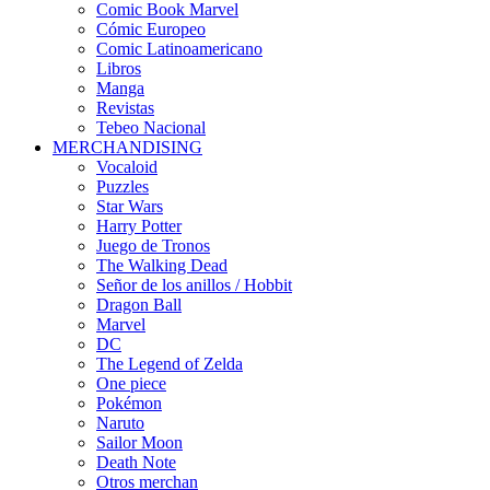
Comic Book Marvel
Cómic Europeo
Comic Latinoamericano
Libros
Manga
Revistas
Tebeo Nacional
MERCHANDISING
Vocaloid
Puzzles
Star Wars
Harry Potter
Juego de Tronos
The Walking Dead
Señor de los anillos / Hobbit
Dragon Ball
Marvel
DC
The Legend of Zelda
One piece
Pokémon
Naruto
Sailor Moon
Death Note
Otros merchan