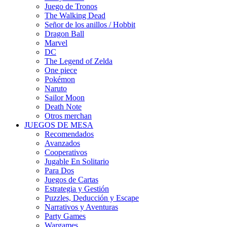
Juego de Tronos
The Walking Dead
Señor de los anillos / Hobbit
Dragon Ball
Marvel
DC
The Legend of Zelda
One piece
Pokémon
Naruto
Sailor Moon
Death Note
Otros merchan
JUEGOS DE MESA
Recomendados
Avanzados
Cooperativos
Jugable En Solitario
Para Dos
Juegos de Cartas
Estrategia y Gestión
Puzzles, Deducción y Escape
Narrativos y Aventuras
Party Games
Wargames