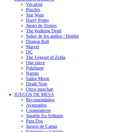
Vocaloid
Puzzles
Star Wars
Harry Potter
Juego de Tronos
The Walking Dead
Señor de los anillos / Hobbit
Dragon Ball
Marvel
DC
The Legend of Zelda
One piece
Pokémon
Naruto
Sailor Moon
Death Note
Otros merchan
JUEGOS DE MESA
Recomendados
Avanzados
Cooperativos
Jugable En Solitario
Para Dos
Juegos de Cartas
Estrategia y Gestión