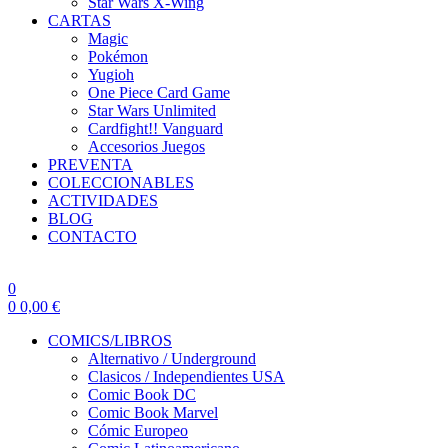
Star Wars X-Wing
CARTAS
Magic
Pokémon
Yugioh
One Piece Card Game
Star Wars Unlimited
Cardfight!! Vanguard
Accesorios Juegos
PREVENTA
COLECCIONABLES
ACTIVIDADES
BLOG
CONTACTO
0
0
0,00
€
COMICS/LIBROS
Alternativo / Underground
Clasicos / Independientes USA
Comic Book DC
Comic Book Marvel
Cómic Europeo