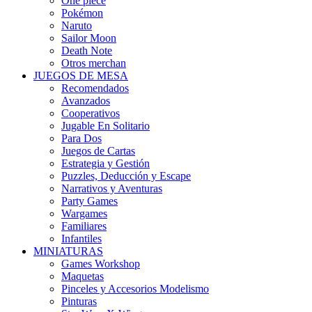
One piece
Pokémon
Naruto
Sailor Moon
Death Note
Otros merchan
JUEGOS DE MESA
Recomendados
Avanzados
Cooperativos
Jugable En Solitario
Para Dos
Juegos de Cartas
Estrategia y Gestión
Puzzles, Deducción y Escape
Narrativos y Aventuras
Party Games
Wargames
Familiares
Infantiles
MINIATURAS
Games Workshop
Maquetas
Pinceles y Accesorios Modelismo
Pinturas