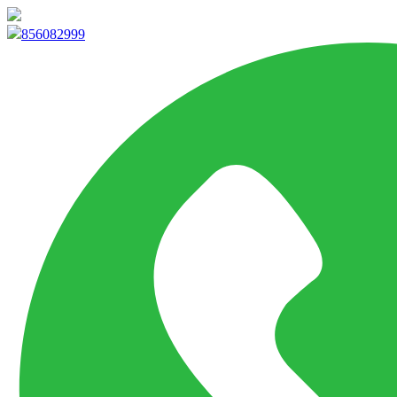
info@marketpvp.es
856082999