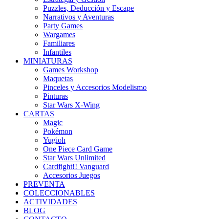
Puzzles, Deducción y Escape
Narrativos y Aventuras
Party Games
Wargames
Familiares
Infantiles
MINIATURAS
Games Workshop
Maquetas
Pinceles y Accesorios Modelismo
Pinturas
Star Wars X-Wing
CARTAS
Magic
Pokémon
Yugioh
One Piece Card Game
Star Wars Unlimited
Cardfight!! Vanguard
Accesorios Juegos
PREVENTA
COLECCIONABLES
ACTIVIDADES
BLOG