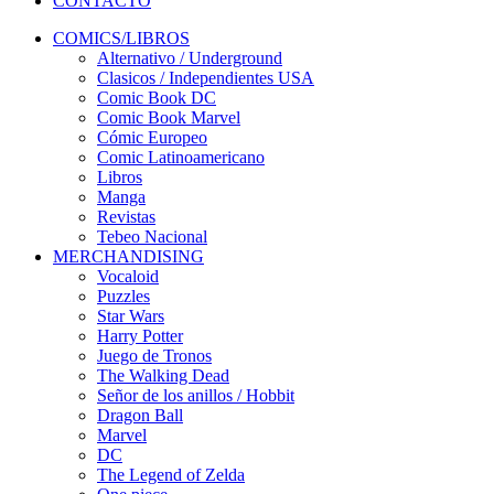
CONTACTO
COMICS/LIBROS
Alternativo / Underground
Clasicos / Independientes USA
Comic Book DC
Comic Book Marvel
Cómic Europeo
Comic Latinoamericano
Libros
Manga
Revistas
Tebeo Nacional
MERCHANDISING
Vocaloid
Puzzles
Star Wars
Harry Potter
Juego de Tronos
The Walking Dead
Señor de los anillos / Hobbit
Dragon Ball
Marvel
DC
The Legend of Zelda