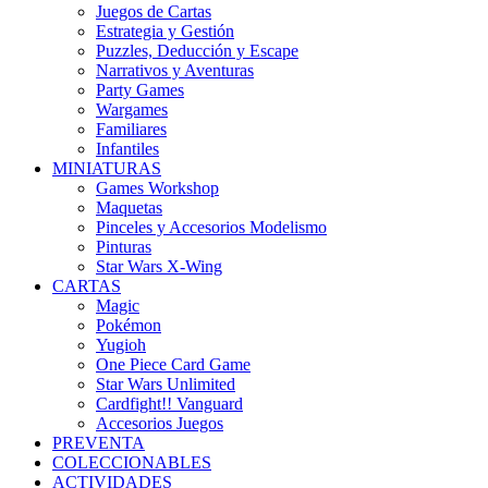
Juegos de Cartas
Estrategia y Gestión
Puzzles, Deducción y Escape
Narrativos y Aventuras
Party Games
Wargames
Familiares
Infantiles
MINIATURAS
Games Workshop
Maquetas
Pinceles y Accesorios Modelismo
Pinturas
Star Wars X-Wing
CARTAS
Magic
Pokémon
Yugioh
One Piece Card Game
Star Wars Unlimited
Cardfight!! Vanguard
Accesorios Juegos
PREVENTA
COLECCIONABLES
ACTIVIDADES