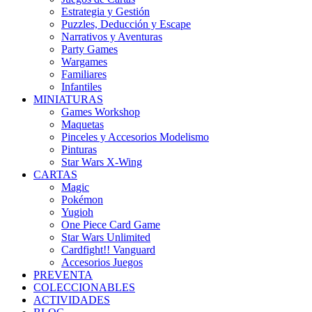
Estrategia y Gestión
Puzzles, Deducción y Escape
Narrativos y Aventuras
Party Games
Wargames
Familiares
Infantiles
MINIATURAS
Games Workshop
Maquetas
Pinceles y Accesorios Modelismo
Pinturas
Star Wars X-Wing
CARTAS
Magic
Pokémon
Yugioh
One Piece Card Game
Star Wars Unlimited
Cardfight!! Vanguard
Accesorios Juegos
PREVENTA
COLECCIONABLES
ACTIVIDADES