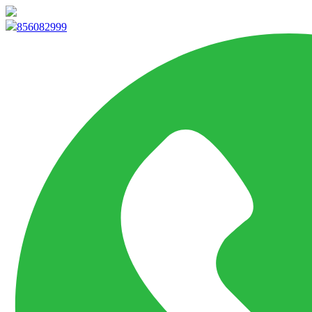
info@marketpvp.es
856082999