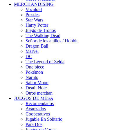
MERCHANDISING
Vocaloid
Puzzles
Star Wars
Harry Potter
Juego de Tronos
The Walking Dead
Señor de los anillos / Hobbit
Dragon Ball
Marvel
DC
The Legend of Zelda
One piece
Pokémon
Naruto
Sailor Moon
Death Note
Otros merchan
JUEGOS DE MESA
Recomendados
Avanzados
Cooperativos
Jugable En Solitario
Para Dos
Juegos de Cartas