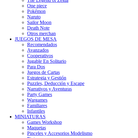
The Legend of Zelda
One piece
Pokémon
Naruto
Sailor Moon
Death Note
Otros merchan
JUEGOS DE MESA
Recomendados
Avanzados
Cooperativos
Jugable En Solitario
Para Dos
Juegos de Cartas
Estrategia y Gestión
Puzzles, Deducción y Escape
Narrativos y Aventuras
Party Games
Wargames
Familiares
Infantiles
MINIATURAS
Games Workshop
Maquetas
Pinceles y Accesorios Modelismo