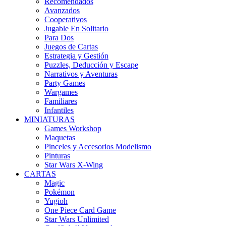
Recomendados
Avanzados
Cooperativos
Jugable En Solitario
Para Dos
Juegos de Cartas
Estrategia y Gestión
Puzzles, Deducción y Escape
Narrativos y Aventuras
Party Games
Wargames
Familiares
Infantiles
MINIATURAS
Games Workshop
Maquetas
Pinceles y Accesorios Modelismo
Pinturas
Star Wars X-Wing
CARTAS
Magic
Pokémon
Yugioh
One Piece Card Game
Star Wars Unlimited