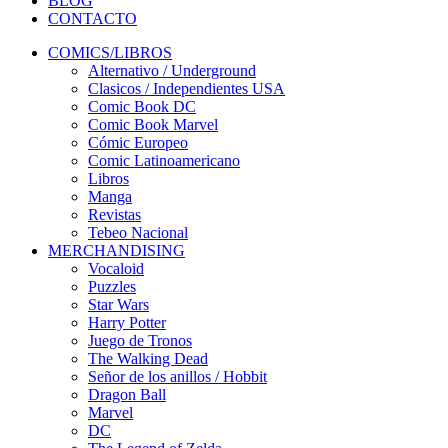
BLOG
CONTACTO
COMICS/LIBROS
Alternativo / Underground
Clasicos / Independientes USA
Comic Book DC
Comic Book Marvel
Cómic Europeo
Comic Latinoamericano
Libros
Manga
Revistas
Tebeo Nacional
MERCHANDISING
Vocaloid
Puzzles
Star Wars
Harry Potter
Juego de Tronos
The Walking Dead
Señor de los anillos / Hobbit
Dragon Ball
Marvel
DC