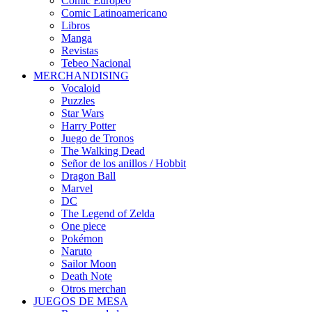
Cómic Europeo
Comic Latinoamericano
Libros
Manga
Revistas
Tebeo Nacional
MERCHANDISING
Vocaloid
Puzzles
Star Wars
Harry Potter
Juego de Tronos
The Walking Dead
Señor de los anillos / Hobbit
Dragon Ball
Marvel
DC
The Legend of Zelda
One piece
Pokémon
Naruto
Sailor Moon
Death Note
Otros merchan
JUEGOS DE MESA