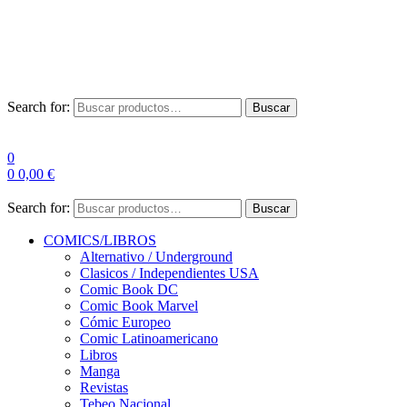
Envío Gratis a partir de 100€ para Península
Las entregas pueden sufrir demoras por alta demanda en las
empresas de mensajería.
Search for:
Buscar
0
0
0,00
€
Search for:
Buscar
COMICS/LIBROS
Alternativo / Underground
Clasicos / Independientes USA
Comic Book DC
Comic Book Marvel
Cómic Europeo
Comic Latinoamericano
Libros
Manga
Revistas
Tebeo Nacional