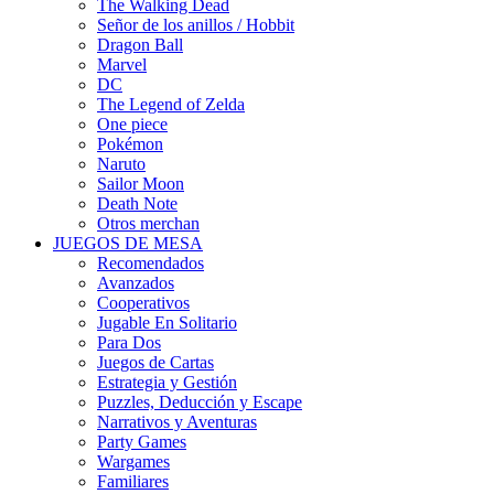
The Walking Dead
Señor de los anillos / Hobbit
Dragon Ball
Marvel
DC
The Legend of Zelda
One piece
Pokémon
Naruto
Sailor Moon
Death Note
Otros merchan
JUEGOS DE MESA
Recomendados
Avanzados
Cooperativos
Jugable En Solitario
Para Dos
Juegos de Cartas
Estrategia y Gestión
Puzzles, Deducción y Escape
Narrativos y Aventuras
Party Games
Wargames
Familiares