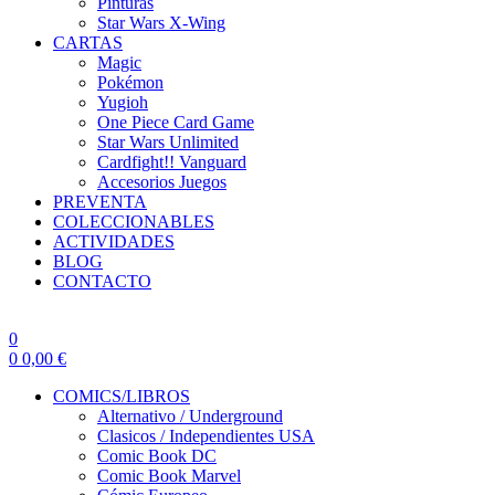
Pinturas
Star Wars X-Wing
CARTAS
Magic
Pokémon
Yugioh
One Piece Card Game
Star Wars Unlimited
Cardfight!! Vanguard
Accesorios Juegos
PREVENTA
COLECCIONABLES
ACTIVIDADES
BLOG
CONTACTO
0
0
0,00
€
COMICS/LIBROS
Alternativo / Underground
Clasicos / Independientes USA
Comic Book DC
Comic Book Marvel