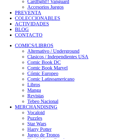
Cardfight!! Vanguard
Accesorios Juegos
PREVENTA
COLECCIONABLES
ACTIVIDADES
BLOG
CONTACTO
COMICS/LIBROS
Alternativo / Underground
Clasicos / Independientes USA
Comic Book DC
Comic Book Marvel
Cómic Europeo
Comic Latinoamericano
Libros
Manga
Revistas
Tebeo Nacional
MERCHANDISING
Vocaloid
Puzzles
Star Wars
Harry Potter
Juego de Tronos