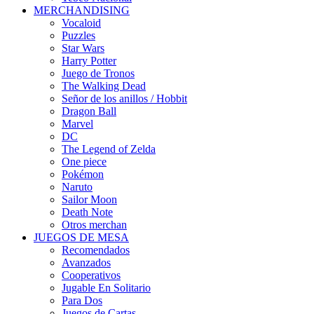
MERCHANDISING
Vocaloid
Puzzles
Star Wars
Harry Potter
Juego de Tronos
The Walking Dead
Señor de los anillos / Hobbit
Dragon Ball
Marvel
DC
The Legend of Zelda
One piece
Pokémon
Naruto
Sailor Moon
Death Note
Otros merchan
JUEGOS DE MESA
Recomendados
Avanzados
Cooperativos
Jugable En Solitario
Para Dos
Juegos de Cartas