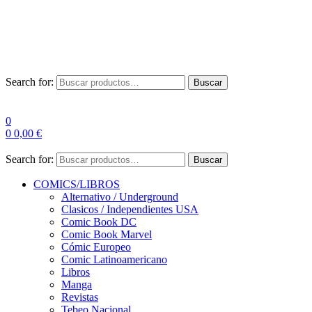
Envío Gratis a partir de 100€ para Península
Las entregas pueden sufrir demoras por alta demanda en las
empresas de mensajería.
Search for:
Buscar
0
0
0,00
€
Search for:
Buscar
COMICS/LIBROS
Alternativo / Underground
Clasicos / Independientes USA
Comic Book DC
Comic Book Marvel
Cómic Europeo
Comic Latinoamericano
Libros
Manga
Revistas
Tebeo Nacional