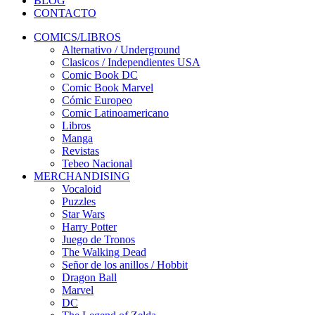
BLOG
CONTACTO
COMICS/LIBROS
Alternativo / Underground
Clasicos / Independientes USA
Comic Book DC
Comic Book Marvel
Cómic Europeo
Comic Latinoamericano
Libros
Manga
Revistas
Tebeo Nacional
MERCHANDISING
Vocaloid
Puzzles
Star Wars
Harry Potter
Juego de Tronos
The Walking Dead
Señor de los anillos / Hobbit
Dragon Ball
Marvel
DC