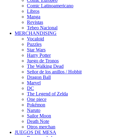
Cómic Europeo
Comic Latinoamericano
Libros
Manga
Revistas
Tebeo Nacional
MERCHANDISING
Vocaloid
Puzzles
Star Wars
Harry Potter
Juego de Tronos
The Walking Dead
Señor de los anillos / Hobbit
Dragon Ball
Marvel
DC
The Legend of Zelda
One piece
Pokémon
Naruto
Sailor Moon
Death Note
Otros merchan
JUEGOS DE MESA