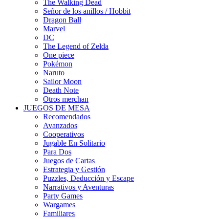
The Walking Dead
Señor de los anillos / Hobbit
Dragon Ball
Marvel
DC
The Legend of Zelda
One piece
Pokémon
Naruto
Sailor Moon
Death Note
Otros merchan
JUEGOS DE MESA
Recomendados
Avanzados
Cooperativos
Jugable En Solitario
Para Dos
Juegos de Cartas
Estrategia y Gestión
Puzzles, Deducción y Escape
Narrativos y Aventuras
Party Games
Wargames
Familiares