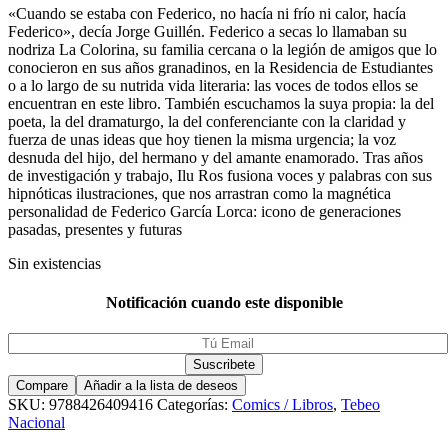
«Cuando se estaba con Federico, no hacía ni frío ni calor, hacía
Federico», decía Jorge Guillén. Federico a secas lo llamaban su
nodriza La Colorina, su familia cercana o la legión de amigos que lo
conocieron en sus años granadinos, en la Residencia de Estudiantes
o a lo largo de su nutrida vida literaria: las voces de todos ellos se
encuentran en este libro. También escuchamos la suya propia: la del
poeta, la del dramaturgo, la del conferenciante con la claridad y
fuerza de unas ideas que hoy tienen la misma urgencia; la voz
desnuda del hijo, del hermano y del amante enamorado. Tras años
de investigación y trabajo, Ilu Ros fusiona voces y palabras con sus
hipnóticas ilustraciones, que nos arrastran como la magnética
personalidad de Federico García Lorca: icono de generaciones
pasadas, presentes y futuras
Sin existencias
Notificación cuando este disponible
Compare
Añadir a la lista de deseos
SKU:
9788426409416
Categorías:
Comics / Libros
,
Tebeo
Nacional