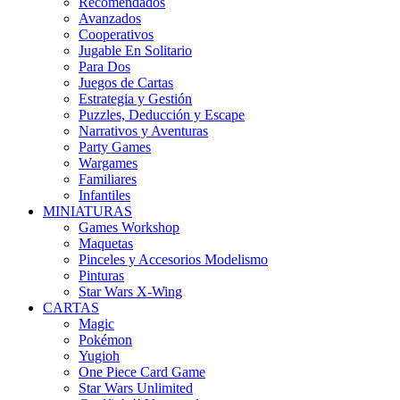
Recomendados
Avanzados
Cooperativos
Jugable En Solitario
Para Dos
Juegos de Cartas
Estrategia y Gestión
Puzzles, Deducción y Escape
Narrativos y Aventuras
Party Games
Wargames
Familiares
Infantiles
MINIATURAS
Games Workshop
Maquetas
Pinceles y Accesorios Modelismo
Pinturas
Star Wars X-Wing
CARTAS
Magic
Pokémon
Yugioh
One Piece Card Game
Star Wars Unlimited