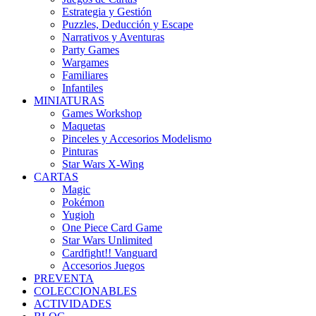
Estrategia y Gestión
Puzzles, Deducción y Escape
Narrativos y Aventuras
Party Games
Wargames
Familiares
Infantiles
MINIATURAS
Games Workshop
Maquetas
Pinceles y Accesorios Modelismo
Pinturas
Star Wars X-Wing
CARTAS
Magic
Pokémon
Yugioh
One Piece Card Game
Star Wars Unlimited
Cardfight!! Vanguard
Accesorios Juegos
PREVENTA
COLECCIONABLES
ACTIVIDADES