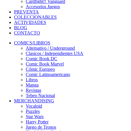
Cardfight!! Vanguard
Accesorios Juegos
PREVENTA
COLECCIONABLES
ACTIVIDADES
BLOG
CONTACTO
COMICS/LIBROS
Alternativo / Underground
Clasicos / Independientes USA
Comic Book DC
Comic Book Marvel
Cómic Europeo
Comic Latinoamericano
Libros
Manga
Revistas
Tebeo Nacional
MERCHANDISING
Vocaloid
Puzzles
Star Wars
Harry Potter
Juego de Tronos