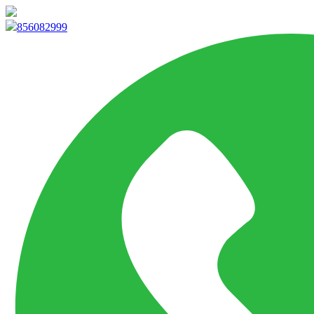
info@marketpvp.es
856082999