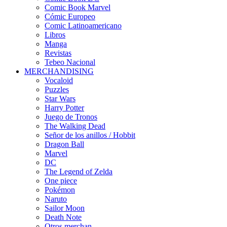
Comic Book Marvel
Cómic Europeo
Comic Latinoamericano
Libros
Manga
Revistas
Tebeo Nacional
MERCHANDISING
Vocaloid
Puzzles
Star Wars
Harry Potter
Juego de Tronos
The Walking Dead
Señor de los anillos / Hobbit
Dragon Ball
Marvel
DC
The Legend of Zelda
One piece
Pokémon
Naruto
Sailor Moon
Death Note
Otros merchan