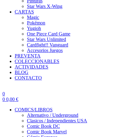
Pinturas
Star Wars X-Wing
CARTAS
Magic
Pokémon
Yugioh
One Piece Card Game
Star Wars Unlimited
Cardfight!! Vanguard
Accesorios Juegos
PREVENTA
COLECCIONABLES
ACTIVIDADES
BLOG
CONTACTO
0
0
0,00
€
COMICS/LIBROS
Alternativo / Underground
Clasicos / Independientes USA
Comic Book DC
Comic Book Marvel