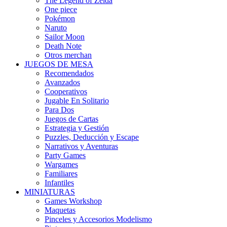
The Legend of Zelda
One piece
Pokémon
Naruto
Sailor Moon
Death Note
Otros merchan
JUEGOS DE MESA
Recomendados
Avanzados
Cooperativos
Jugable En Solitario
Para Dos
Juegos de Cartas
Estrategia y Gestión
Puzzles, Deducción y Escape
Narrativos y Aventuras
Party Games
Wargames
Familiares
Infantiles
MINIATURAS
Games Workshop
Maquetas
Pinceles y Accesorios Modelismo