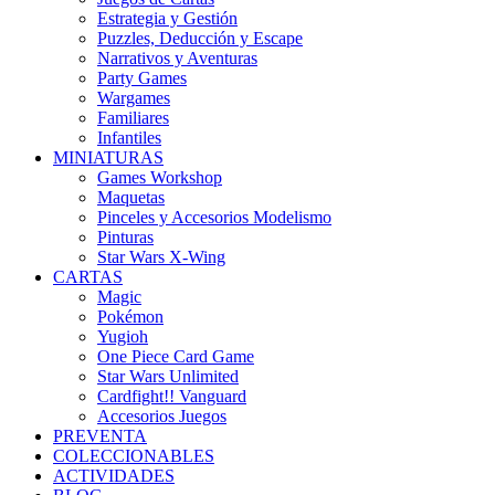
Estrategia y Gestión
Puzzles, Deducción y Escape
Narrativos y Aventuras
Party Games
Wargames
Familiares
Infantiles
MINIATURAS
Games Workshop
Maquetas
Pinceles y Accesorios Modelismo
Pinturas
Star Wars X-Wing
CARTAS
Magic
Pokémon
Yugioh
One Piece Card Game
Star Wars Unlimited
Cardfight!! Vanguard
Accesorios Juegos
PREVENTA
COLECCIONABLES
ACTIVIDADES