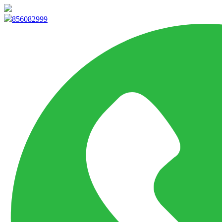
info@marketpvp.es
856082999