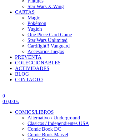
Pinturas
Star Wars X-Wing
CARTAS
Magic
Pokémon
Yugioh
One Piece Card Game
Star Wars Unlimited
Cardfight!! Vanguard
Accesorios Juegos
PREVENTA
COLECCIONABLES
ACTIVIDADES
BLOG
CONTACTO
0
0
0,00
€
COMICS/LIBROS
Alternativo / Underground
Clasicos / Independientes USA
Comic Book DC
Comic Book Marvel