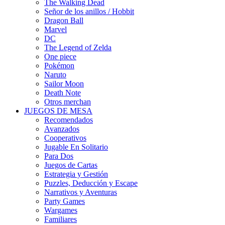
The Walking Dead
Señor de los anillos / Hobbit
Dragon Ball
Marvel
DC
The Legend of Zelda
One piece
Pokémon
Naruto
Sailor Moon
Death Note
Otros merchan
JUEGOS DE MESA
Recomendados
Avanzados
Cooperativos
Jugable En Solitario
Para Dos
Juegos de Cartas
Estrategia y Gestión
Puzzles, Deducción y Escape
Narrativos y Aventuras
Party Games
Wargames
Familiares