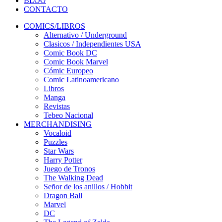
BLOG
CONTACTO
COMICS/LIBROS
Alternativo / Underground
Clasicos / Independientes USA
Comic Book DC
Comic Book Marvel
Cómic Europeo
Comic Latinoamericano
Libros
Manga
Revistas
Tebeo Nacional
MERCHANDISING
Vocaloid
Puzzles
Star Wars
Harry Potter
Juego de Tronos
The Walking Dead
Señor de los anillos / Hobbit
Dragon Ball
Marvel
DC