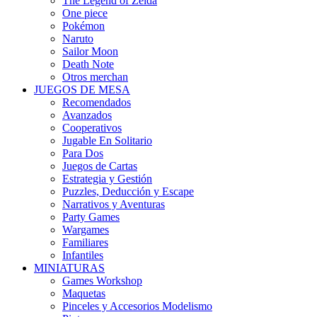
The Legend of Zelda
One piece
Pokémon
Naruto
Sailor Moon
Death Note
Otros merchan
JUEGOS DE MESA
Recomendados
Avanzados
Cooperativos
Jugable En Solitario
Para Dos
Juegos de Cartas
Estrategia y Gestión
Puzzles, Deducción y Escape
Narrativos y Aventuras
Party Games
Wargames
Familiares
Infantiles
MINIATURAS
Games Workshop
Maquetas
Pinceles y Accesorios Modelismo