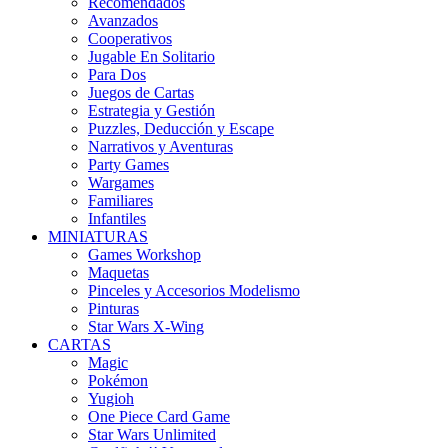
Recomendados
Avanzados
Cooperativos
Jugable En Solitario
Para Dos
Juegos de Cartas
Estrategia y Gestión
Puzzles, Deducción y Escape
Narrativos y Aventuras
Party Games
Wargames
Familiares
Infantiles
MINIATURAS
Games Workshop
Maquetas
Pinceles y Accesorios Modelismo
Pinturas
Star Wars X-Wing
CARTAS
Magic
Pokémon
Yugioh
One Piece Card Game
Star Wars Unlimited