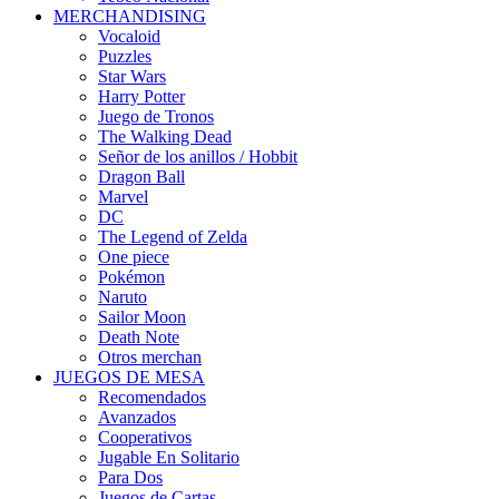
MERCHANDISING
Vocaloid
Puzzles
Star Wars
Harry Potter
Juego de Tronos
The Walking Dead
Señor de los anillos / Hobbit
Dragon Ball
Marvel
DC
The Legend of Zelda
One piece
Pokémon
Naruto
Sailor Moon
Death Note
Otros merchan
JUEGOS DE MESA
Recomendados
Avanzados
Cooperativos
Jugable En Solitario
Para Dos
Juegos de Cartas