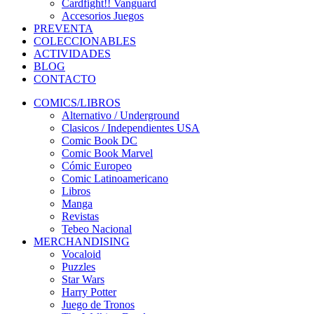
Cardfight!! Vanguard
Accesorios Juegos
PREVENTA
COLECCIONABLES
ACTIVIDADES
BLOG
CONTACTO
COMICS/LIBROS
Alternativo / Underground
Clasicos / Independientes USA
Comic Book DC
Comic Book Marvel
Cómic Europeo
Comic Latinoamericano
Libros
Manga
Revistas
Tebeo Nacional
MERCHANDISING
Vocaloid
Puzzles
Star Wars
Harry Potter
Juego de Tronos