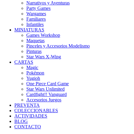
Narrativos y Aventuras
Party Games
Wargames
Familiares
Infantiles
MINIATURAS
Games Workshop
Maquetas
Pinceles y Accesorios Modelismo
Pinturas
Star Wars X-Wing
CARTAS
Magic
Pokémon
Yugioh
One Piece Card Game
Star Wars Unlimited
Cardfight!! Vanguard
Accesorios Juegos
PREVENTA
COLECCIONABLES
ACTIVIDADES
BLOG
CONTACTO