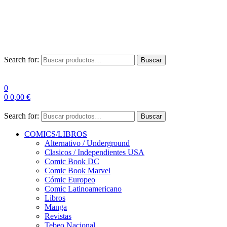
Envío Gratis a partir de 100€ para Península
Las entregas pueden sufrir demoras por alta demanda en las
empresas de mensajería.
Search for:
Buscar
0
0
0,00
€
Search for:
Buscar
COMICS/LIBROS
Alternativo / Underground
Clasicos / Independientes USA
Comic Book DC
Comic Book Marvel
Cómic Europeo
Comic Latinoamericano
Libros
Manga
Revistas
Tebeo Nacional