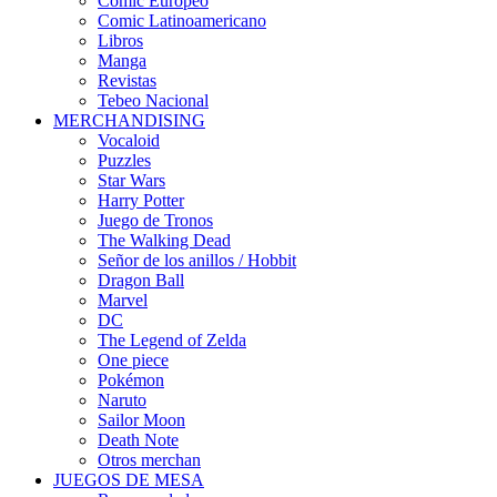
Cómic Europeo
Comic Latinoamericano
Libros
Manga
Revistas
Tebeo Nacional
MERCHANDISING
Vocaloid
Puzzles
Star Wars
Harry Potter
Juego de Tronos
The Walking Dead
Señor de los anillos / Hobbit
Dragon Ball
Marvel
DC
The Legend of Zelda
One piece
Pokémon
Naruto
Sailor Moon
Death Note
Otros merchan
JUEGOS DE MESA